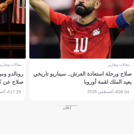
مقالات وتقارير
مقالات وتقارير
صلاح ورحلة استعادة العرش.. سيناريو تاريخي
رونالدو وم
يعيد الملك لقمة أوروبا
صلاح عن ك
6 أغسطس 2026
5 أغسطس 2026
17:29
08:04
إعلان