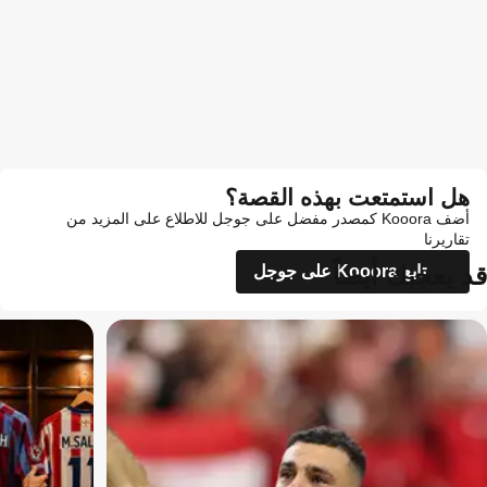
هل استمتعت بهذه القصة؟
أضف Kooora كمصدر مفضل على جوجل للاطلاع على المزيد من
تقاريرنا
قد يعجبك أيضاً
تابع Kooora على جوجل