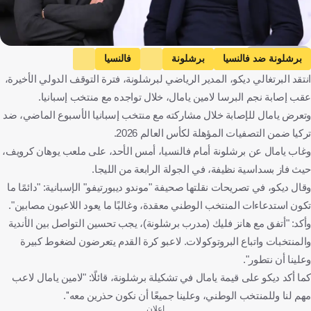
Getty Images
برشلونة ضد فالنسيا
برشلونة
فالنسيا
انتقد البرتغالي ديكو، المدير الرياضي لبرشلونة، فترة التوقف الدولي الأخيرة،
الدوري الإسباني
تركيا ضد إسبانيا
تركيا
إسبانيا
عقب إصابة نجم البرسا لامين يامال، خلال تواجده مع منتخب إسبانيا.
التصفيات المؤهلة لكأس العالم - أوروبا
لامين يامال
هانسي فليك
وتعرض يامال للإصابة خلال مشاركته مع منتخب إسبانيا الأسبوع الماضي، ضد
إسبانيا
تركيا
ألمانيا
كرة قدم
تركيا ضمن التصفيات المؤهلة لكأس العالم 2026.
وغاب يامال عن برشلونة أمام فالنسيا، أمس الأحد، على ملعب يوهان كرويف،
حيث فاز بسداسية نظيفة، في الجولة الرابعة من الليجا.
وقال ديكو، في تصريحات نقلتها صحيفة "موندو ديبورتيفو" الإسبانية: "دائمًا ما
تكون استدعاءات المنتخب الوطني معقدة، وغالبًا ما يعود اللاعبون مصابين".
وأكد: "أتفق مع هانز فليك (مدرب برشلونة)، يجب تحسين التواصل بين الأندية
والمنتخبات واتباع البروتوكولات. لاعبو كرة القدم يتعرضون لضغوط كبيرة
وعلينا أن نتطور".
كما أكد ديكو على قيمة يامال في تشكيلة برشلونة، قائلًا: "لامين يامال لاعب
مهم لنا وللمنتخب الوطني، وعلينا جميعًا أن نكون حذرين معه''.
إعلان