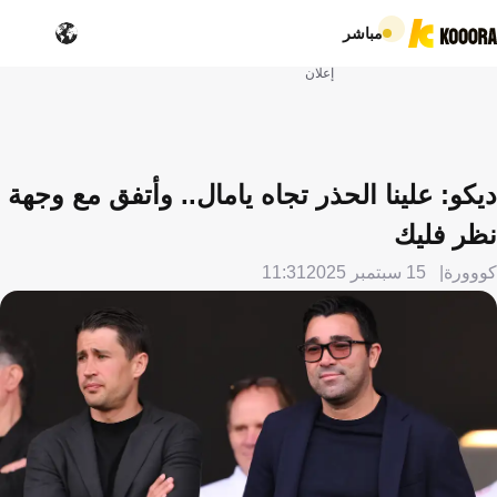
مباشر
إعلان
ديكو: علينا الحذر تجاه يامال.. وأتفق مع وجهة
نظر فليك
كووورة
15 سبتمبر 2025
11:31