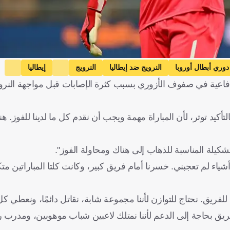
دوري أبطال أوروبا
النرويج ضد إيطاليا
النرويج
إيطاليا
ة دفاعية في صفوف الأزوري بسبب كثرة الإصابات قبل مواجهة النرو
يكي
إرلينج هالاند
فرانشيسكو آتشيربي
فرنسا
إيطاليا
ألمانيا
تأكيد توتر، لأن المباراة مهمة ويجب أن نقدم كل ما لدينا للفوز. 
شكيلة المناسبة للذهاب إلى هناك ومحاولة الفوز".
أشياء لم تعجبني. خسرنا أمام فريق كبير، وكانت كلتا المباراتين متك
لفريق. نحتاج للتوازن لأننا مجموعة شابة، نقاتل دائمًا، ونعطي كل م
لفريق بحاجة إلى الدعم لأننا نمتلك لاعبين شباب موهوبين، ومدرب ر