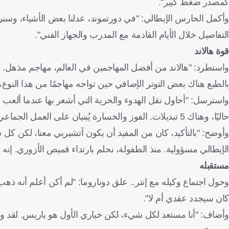
كمصدر ضغط كبير".
وأكمل الحارس الإيطالي: "في دورتموند، عدلنا بعض الأشياء، وسنرى
التفاصيل خلال الأيام القادمة مع المدرب والجهاز الفني".
قوة هالاند
واستطرد: "هالاند من أفضل المهاجمين في العالم، مهاجم مذهل. عل
بالطبع هناك بعض التوتر الإضافي حين تواجه مهاجمًا من هذا النوع،
واسترسل: "أحاول نقل الهدوء والحرية التي أشعر بها عندما ألعب
حاليًا، وهناك 5 تبديلات. الفوز والخسارة يُبنيان على العمل الجماعي".
وأوضح: "بالتأكيد، كان من المفيد أن يكون آتشيربي معنا، لكن 
الإيطالي مسؤولية. منذ الطفولة، نحلم بارتداء قميص الأزوري. إن
مستقبله
وحول اجتماع وكيله مع إنتر.. علق دوناروما: "لم أكن أعلم أنه ذهب إ
كان سيجدد عقدي أم لا".
وأضاف: "أنا مستعد لكل شيء، لكن خياري الأول هو باريس. لقد وج