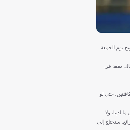
يج يوم الجمعة
النرويج
هناك مقعد في
افئتين، حتى لو
ا لدينا، ولا
ائع. سنحتاج إلى