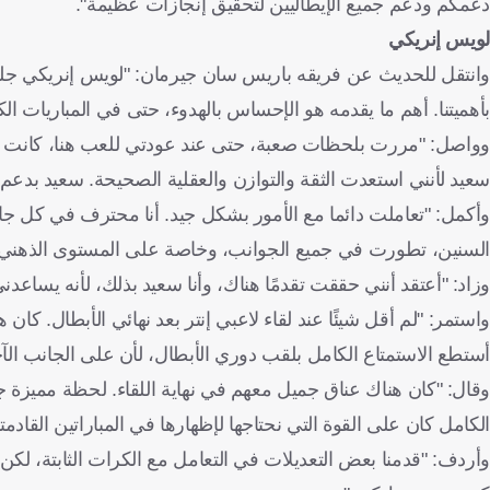
دعمكم ودعم جميع الإيطاليين لتحقيق إنجازات عظيمة".
لويس إنريكي
وانتقل للحديث عن فريقه باريس سان جيرمان: "لويس إنريكي جلب لن
بأهميتنا. أهم ما يقدمه هو الإحساس بالهدوء، حتى في المباريات الكب
وواصل: "مررت بلحظات صعبة، حتى عند عودتي للعب هنا، كانت صعبة
سعيد لأنني استعدت الثقة والتوازن والعقلية الصحيحة. سعيد بدعم ج
وأكمل: "تعاملت دائما مع الأمور بشكل جيد. أنا محترف في كل جانب
السنين، تطورت في جميع الجوانب، وخاصة على المستوى الذهني"
وزاد: "أعتقد أنني حققت تقدمًا هناك، وأنا سعيد بذلك، لأنه يسا
واستمر: "لم أقل شيئًا عند لقاء لاعبي إنتر بعد نهائي الأبطال. كان
أستطع الاستمتاع الكامل بلقب دوري الأبطال، لأن على الجانب الآ
وقال: "كان هناك عناق جميل معهم في نهاية اللقاء. لحظة مميزة جدًا
الكامل كان على القوة التي نحتاجها لإظهارها في المباراتين القادمت
وأردف: "قدمنا بعض التعديلات في التعامل مع الكرات الثابتة، لكن