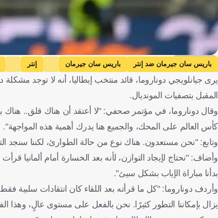
Getty Images
باريس سان جيرمان ضد إنتر
باريس سان جيرمان
إنتر
يرى جيانلويجي دوناروما، قائد منتخب إيطاليا، أنه لا توجد مشكل
التصفيات المؤهلة لكأس العالم - أوروبا
جيانلويجي دوناروما
لويس إنر
المقبل بتصفيات المونديال.
إسبانيا
كرة قدم
وقال دوناروما، في مؤتمر صحفي: "لا أعتقد أن هناك قلق.. هناك بال
كأس العالم على المحك، والجميع هنا يدرك أهمية هذه المواجهة".
وتابع: "نحن مستعدون. هناك نوع من حالة الطوارئ، لكننا سنجد الت
وأضاف: "نحتاج لإيجاد التوازن، لأنه بعد الخسارة أمام ألمانيا قرأت 
بدأنا مباراة الإياب بشكل سيئ".
وأردف دوناروما: "كل ما قرأته بعد اللقاء كان انتقادات سلبية فقط ل
يزال بإمكاننا التطور كثيرًا. نحن بالفعل على مستوى عالٍ، وهذا ا