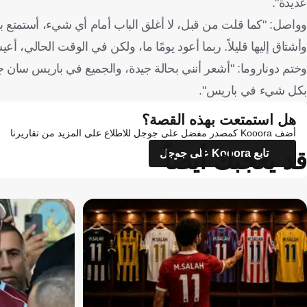
عديدة".
وواصل: "كما قلت من قبل، لا أغلق الباب أمام أي شيء، أستمتع باللح
وأشتاق إليها قليلاً. ربما أعود يومًا ما، ولكن في الوقت الحالي، أع
وختم دوناروما: "أشعر أنني بحالة جيدة، والجميع في باريس سان ج
بكل شيء في باريس".
هل استمتعت بهذه القصة؟
أضف Kooora كمصدر مفضل على جوجل للاطلاع على المزيد من تقاريرنا
قد يعجبك أيضاً
تابع Kooora على جوجل