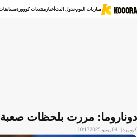
مباريات اليوم
جدول البث
أخبار
منتديات كووورة
مسابقات
دوناروما: مررت بلحظات صعبة..
كووورة
04 يونيو 2025
10:17