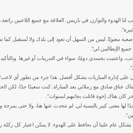
ا الهدوء والتوازن في باريس. العلاقة مع جميع اللاعبين رائعة، 
يرة".
 معنويًا. ليس من السهل أن تعود إلى بلدك ولا تُستقبل كما تست
ميع الإيطاليين لي".
، واعتنيت بجسدي دومًا، سواء في التدريبات أو غيرها. وبالتأكيد
.
عدني على إدارة المباريات بشكل أفضل. هذا جزء من تطور أي لاعب"
 هناك عناق صادق مع زملائي بعد المباراة. كنت سعيدًا جدًا، لكن الح
خر كان هناك إخوة قاتلت بجانبهم لسنوات".
 لها معنى كبير بالنسبة لي. لم نتحدث عنها هنا، ولا حتى بمزحة وا
ين".
 بشكل عام علينا أن نحافظ على الهدوء. لا يمكن اعتبار كل ركلة ر