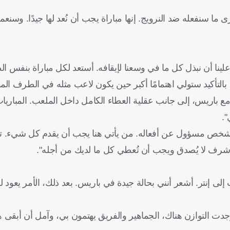
 ما سنفعله ضد النرويج. إنها مباراة يجب أن نُعد لها جيدًا. وسن
ينا أن نبذل كل ما في وسعنا لإيقافه. أستعد لكل مباراة بنفس ال
 بالتأكيد ستولي اهتمامًا أكبر حين يكون لاعب مثله في الطرف المق
 مع باريس، إلى جانب عقلية العطاء الكامل داخل الملعب. المبار
كل شخص مسؤول عن أفعاله. من يأتي هنا يجب أن يقدم كل شيء. ت
ه شرف لا يُصدق ويجب أن تُعطي كل ما لديك من أجله".
لى إنتر. أشعر أنني بحالة جيدة في باريس. بعد ذلك، الأمر يعود للن
دت التوازن هناك، الجماهير والفريق يهتمون بي، وآمل أن أبقى ه