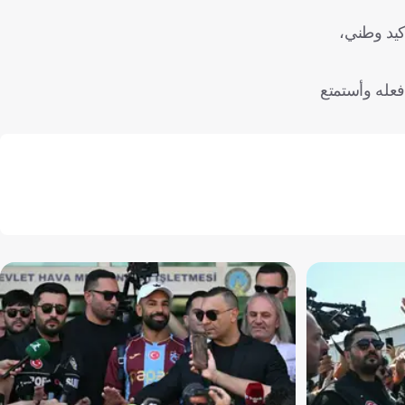
أكيد وطني،
فعله وأستمتع