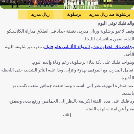
Getty Images
برشلونة ضد ريال مدريد
برشلونة
ريال مدريد
والد فليك توفي اليوم
الدوري الإسباني
هانسي فليك
إسبانيا
ألمانيا
كرة قدم
وقف لاعبو برشلونة وريال مدريد، دقيقة حداد قبل انطلاق مباراة الكلاسيكو
الليلة، ضمن منافسات الليجا.
و
جاءت تلك الخطوة بعد وفاة والد الألماني هانز فليك
، مدرب برشلونة، اليوم
الأحد.
ويتواجد فليك على دكة بدلاء برشلونة، رغم وفاة والده اليوم.
تعامل المدرب مع الموقف بهدوء واتزان، وبدا عليه التأثر الشديد، حتى اللحظة
الأخيرة.
عند صافرة النهاية، نظر إلى السماء بينما هتفت جماهير ملعب كامب نو
باسمه.
رد فليك على هذه اللفتة الكريمة بالنظر إلى الجماهير، ورفع يديه، وصفق،
معبراً عن امتنانه لهذه اللفتة.
إعلان