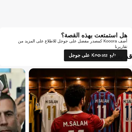
هل استمتعت بهذه القصة؟
أضف Kooora كمصدر مفضل على جوجل للاطلاع على المزيد من
تقاريرنا
قد يعجبك أيضاً
تابع Kooora على جوجل