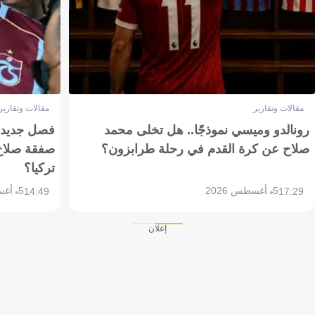
مقالات وتقارير
مقالات وتقارير
رونالدو وميسي نموذجًا.. هل تخلى محمد
فصل جديد بم
صلاح عن كرة القدم في رحلة طرابزون؟
صفقة صلاح
تركيا؟
5 أغسطس 2026
5 أغسطس 2026
14:49
17:29
إعلان