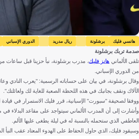
Getty Images
هانسي فليك
برشلونة
ريال مدريد
الدوري الإسباني
صدمة تربك برشلونة
تلقى الألماني
هانز فليك
من الدوري الإسباني.
وقال برشلونة، في بيان على حساباته الرسمية: "يعرب النادي وعائل
الآلاك ونقف بجانبك في هذه اللحظة الصعبة للغاية لك ولعائلتك".
ووفقا لصحيفة "سبورت" الإسبانية، قرر فليك الاستمرار في قيادة ال
وأشارت إلى أن المدرب الألماني سيتواجد على مقاعد البدلاء في م
العاطفي الذي ستحمله بالنسبة له في ليلة يطغى عليها الألم.
وسيقود فليك، الذي حاول الحفاظ على الهدوء المعتاد عقب النبأ الصا