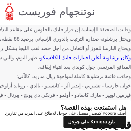
نوتنجهام فوريست
وقالت الصحيفة الإسبانية إن قرار فليك بالجلوس على مقاعد البد
ويحتل برشلونة صدارة الترتيب بالدوري الإسباني برصيد 88 نقطة، بينما يأتي الريال في الوصافة بـ77 نقطة.
ويحتاج البارسا للفوز أو التعادل من أجل حصد لقب الليجا بشكل 
وكان برشلونة أعلن اختيارات فليك للكلاسيكو
، ظهر اليوم، والتي 
المدافع الفرنسي جول كوندي بعد انتهاء إيقافه.
وجاءت قائمة برشلونة كاملة لمواجهة ريال مدريد، كالآتي:
خوان جارسيا - تشيزني - إيدير آلر - كانسيلو - بالدي - رونالد أرا
فيرمين لوبيز - مارك كاسادو - أولمو - فرنكي دي يونج - بيرنال - 
هل استمتعت بهذه القصة؟
أضف Kooora كمصدر مفضل على جوجل للاطلاع على المزيد من تقاريرنا
قد يعجبك أيضاً
تابع Kooora على جوجل