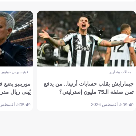
مقالات وتقارير
فينيسيوس جونيور
جيمارايش يقلب حسابات أرتيتا.. من يدفع
مورينيو يضع ف
ثمن صفقة الـ75 مليون إسترليني؟
يُبنى ريال مدري
8 أغسطس 2026
8 أغسطس 2026
05:49
09:40