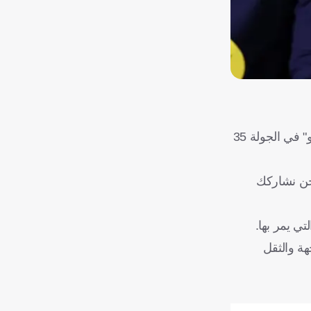
، مدرب برشلونة، نبأ حزينا قبل ساعات من مواجهة ريال مدريد، مساء اليوم، على ملعب "سبوتيفاي كامب نو" في الجولة 35
نحن نشاركك
تي يمر بها.
هة والثقل