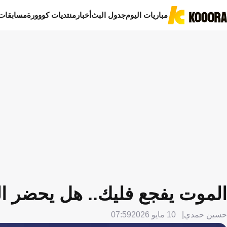
مباريات اليوم
جدول البث
أخبار
منتديات كووورة
مسابقات
الموت يفجع فليك.. هل يحضر ال
حسين حمدي
10 مايو 2026
07:59