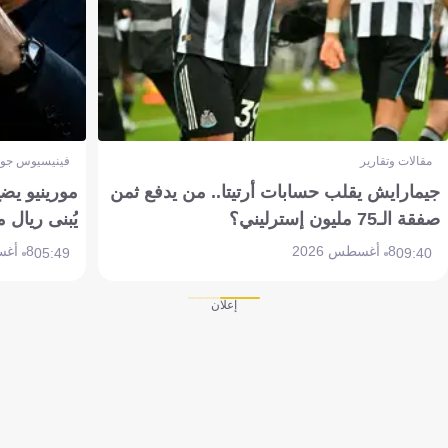
مقالات وتقارير
فينيسيوس جون
جيمارايش يقلب حسابات أرتيتا.. من يدفع ثمن
مورينيو يض
صفقة الـ75 مليون إسترليني؟
يُبنى ريال 
8 أغسطس 2026
8 أغسطس 2026
05:49
09:40
إعلان