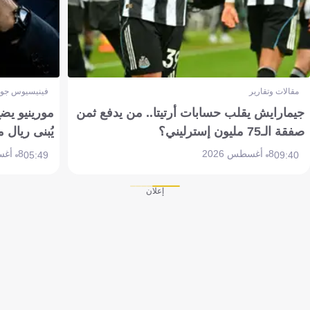
مقالات وتقارير
فينيسيوس جون
جيمارايش يقلب حسابات أرتيتا.. من يدفع ثمن
مورينيو يض
صفقة الـ75 مليون إسترليني؟
يُبنى ريال 
8 أغسطس 2026
8 أغسطس 2026
05:49
09:40
إعلان