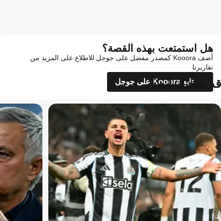
هل استمتعت بهذه القصة؟
أضف Kooora كمصدر مفضل على جوجل للاطلاع على المزيد من
تقاريرنا
قد يعجبك أيضاً
تابع Kooora على جوجل