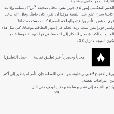
اعتراضات من لاعبي برشلونة.
الخبير التحكيمي إيتورالدي جونزاليس، محلل صحيفة "آس" الإسبانية وإذاعة
"كادينا سير"، علق على اللقطة مؤكدًا أن القرار كان خاطئًا، وقال: "إنه تدخل
قوي.. دهس متأخر وواضح، والبطاقة الصفراء كانت مستحقة تمامًا".
وفسر جونزاليس سبب تردد الحكم في إشهار البطاقة، موضحًا: "في مثل هذه
المباريات الكبيرة، يميل الحكام إلى التحفظ في قراراتهم، خصوصًا عندما
تكون النتيجة لا تزال 0-0".
مجاناً وحصرياً عبر تطبيق ثمانية
حمل التطبيق!
ورغم احتجاج لاعبي برشلونة بقوة على اللقطة، فإن الأمر لم يتطور إلى أكثر
من اعتراضات لفظية.
وتُشير النتيجة إلى تقدم برشلونة بهدفين لهدف حتى الآن.
إعلان