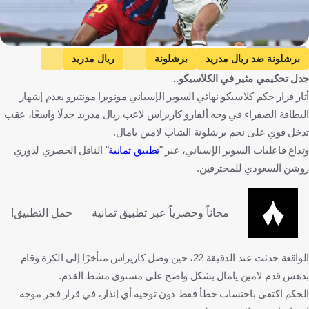
Getty Images
برشلونة ضد ريال مدريد
برشلونة
ريال مدريد
جدل تحكيمي مثير في الكلاسيكو..
السوبر الإسباني
لامين يامال
إسبانيا
المملكة العربية السعودية
أثار قرار حكم كلاسيكو نهائي السوبر الإسباني مونويرا مونتيرو بعدم إشهار
كرة قدم
البطاقة الصفراء في وجه ألفارو كاريراس لاعب ريال مدريد جدلًا واسعًا، عقب
تدخل قوي على نجم برشلونة الشاب لامين يامال.
وتذاع فاعليات السوبر الإسباني، عبر "
تطبيق ثمانية
" الناقل الحصري لدوري
روشن السعودي للمحترفين.
مجاناً وحصرياً عبر تطبيق ثمانية
حمل التطبيق!
الواقعة حدثت عند الدقيقة 22، حين وصل كاريراس متأخرًا إلى الكرة وقام
بدهس قدم لامين يامال بشكل واضح على مستوى مشط القدم.
الحكم اكتفى باحتساب خطأ فقط دون توجيه أي إنذار، في قرار فجر موجة