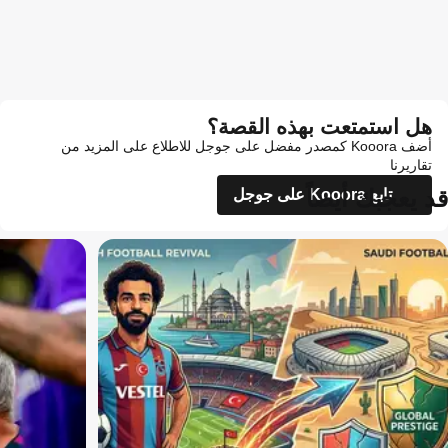
هل استمتعت بهذه القصة؟
أضف Kooora كمصدر مفضل على جوجل للاطلاع على المزيد من
تقاريرنا
قد يعجبك أيضاً
تابع Kooora على جوجل