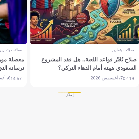
مقالات وتقارير
مقالات وتقارير
صلاح يُغَيّر قواعد اللعبة.. هل فقد المشروع
معضلة مورين
السعودي هيبته أمام الدهاء التركي؟
ترسانة النج
7 أغسطس 2026
6 أغسطس 2026
14:57
02:19
إعلان