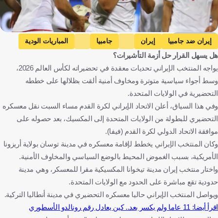
Getty Images
إيران ضد جامبيا
إيران
جامبيا
المباريات الودية
هل يسهل القرار حل أزمة التأشيرات؟
إيران ضد نيوزيلندا
نيوزيلندا
كأس العالم
بلجيكا ضد إيران
يواجه المنتخب الإيراني تحديات معقدة في تحضيراته لكأس العالم 2026،
بلجيكا
مصر ضد إيران
مصر
إيران
غامبيا
وسط أجواء سياسية متوترة ومخاوف أمنية ألقت بظلالها على خططه
نيوزيلندا
الولايات المتحدة
بلجيكا
مصر
كرة قدم
التحضيرية في الولايات المتحدة.
وفي هذا السياق، أعلن الاتحاد الإيراني لكرة القدم مساء السبت نقل معسكره
التحضيري للبطولة من الولايات المتحدة إلى المكسيك، بعد حصوله على
موافقة الاتحاد الدولي لكرة القدم (فيفا).
وكان المنتخب الإيراني يخطط لإقامة معسكره في مدينة توسان بولاية أريزونا
الأمريكية، بسبب الغموض المحيط بالوضع السياسي والمخاوف الأمنية.
واختار منتخب إيران مدينة تيخوانا المكسيكية مقرا للمعسكر، وهي مدينة
حدودية تقع مباشرة على الحدود مع الولايات المتحدة.
ويواصل المنتخب الإيراني حاليا معسكره التحضيري في مدينة أنطاليا التركية.
اقرأ أيضا: 11 عاما ولم يكسر بعد.. كين يعادل رقم رونالدو الأسطوري