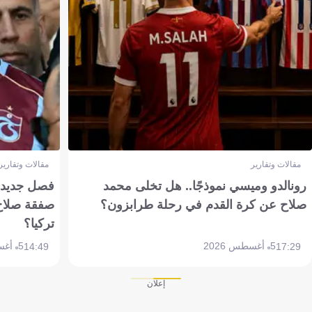
مقالات وتقارير
مقالات وتقارير
رونالدو وميسي نموذجًا.. هل تخلى محمد
فصل جديد بم
صلاح عن كرة القدم في رحلة طرابزون؟
صفقة صلاح
تركيا؟
5 أغسطس 2026
5 أغسطس 2026
14:49
17:29
إعلان