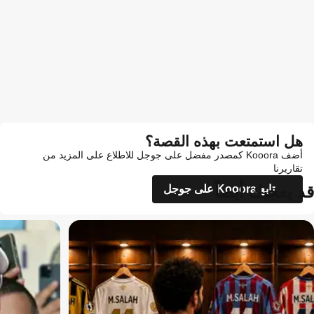
هل استمتعت بهذه القصة؟
أضف Kooora كمصدر مفضل على جوجل للاطلاع على المزيد من
تقاريرنا
قد يعجبك أيضاً
تابع Kooora على جوجل