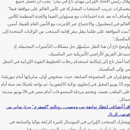
وقال رئيس الاتحاد الإيراني مهدي تاج في بيان: "يجب أن تحصل جميع
معسكرات تدريب المنتخبات المشاركة في كأس العالم على موافقة فيفا".
وأضاف أنه بعد عدة اجتماعات مع مسؤولي الفيفا واللجنة المنظمة لكأس
العالم في إسطنبول، والاجتماع عبر الإنترنت مع الأمين العام للفيفا، أمس،
"تمت الموافقة على طلبنا بنقل مقر إقامة المنتخب من الولايات المتحدة إلى
المكسيك".
وأوضح تاج أن هذا النقل سيُسهّل حل مشكلات التأشيرات المحتملة، إذ
سيدخل الفريق الأراضي الأمريكية عبر المكسيك.
كما أشار تاج إلى إمكانية استخدام رحلات الخطوط الجوية الإيرانية في التنقل
من وإلى المكسيك.
وتقع إيران في المجموعة السابعة، حيث ستخوض أولى مبارياتها أمام نيوزيلندا
يوم 15 يونيو المقبل في إنجلوود بولاية كاليفورنيا، ثم تواجه بلجيكا بعد ستة أيام
على الملعب نفسه، وتختتم مرحلة المجموعات أمام مصر في 26 يونيو بمدينة
سياتل.
اقرأ أيضا:
في انتظار توليفة بيب وميسي.. رونالدو "الصفري" يبرئ مبابي من
فوضى الريال
ويشارك المنتخب الإيراني في المونديال للمرة الرابعة تواليا والسابعة في
تاريخه، علما بأنه لم يسبق له أن تجاوز دور المجموعات من قبل.