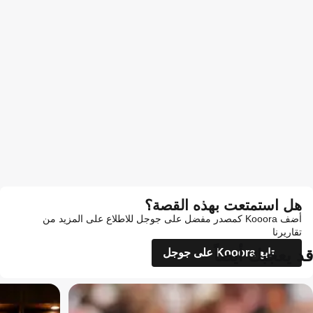
هل استمتعت بهذه القصة؟
أضف Kooora كمصدر مفضل على جوجل للاطلاع على المزيد من
تقاريرنا
قد يعجبك أيضاً
تابع Kooora على جوجل