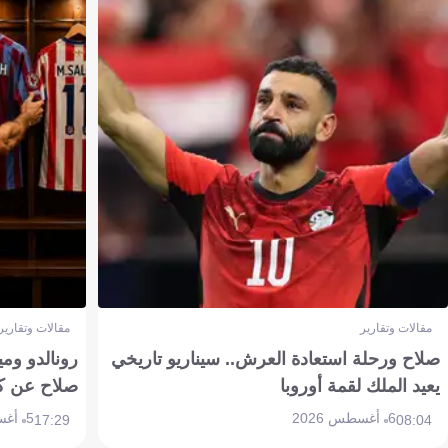
مقالات وتقارير
مقالات وتقارير
صلاح ورحلة استعادة العرش.. سيناريو تاريخي
رونالدو وم
يعيد الملك لقمة أوروبا
صلاح عن ك
6 أغسطس 2026
5 أغسطس 2026
17:29
08:04