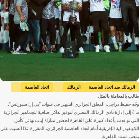
Getty Images
الزمالك ضد اتحاد العاصمة
الزمالك
اتحاد العاصمة
طالب بالمعاملة بالمثل
كأس الكونفيدرالية الإفريقية
مصر
الجزائر
كرة قدم
وجّه حفيظ دراجي، المعلق الجزائري الشهير في قنوات "بي إن سبورتس"،
نداءً إلى إدارة نادي الزمالك المصري لتوفير تذاكر إضافية للجماهير الجزائرية
التي توافدت بأعداد كبيرة على القاهرة لحضور مباراة إياب نهائي كأس
الكونفيدرالية الإفريقية أمام اتحاد العاصمة الجزائري، المقررة غدًا السبت على
ملعب استاد القاهرة.