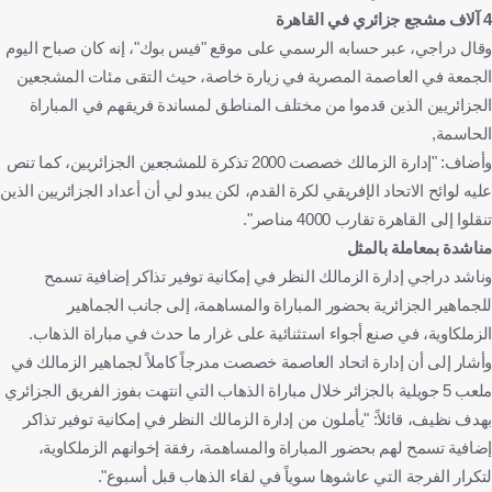
4 آلاف مشجع جزائري في القاهرة
وقال دراجي، عبر حسابه الرسمي على موقع "فيس بوك"، إنه كان صباح اليوم
الجمعة في العاصمة المصرية في زيارة خاصة، حيث التقى مئات المشجعين
الجزائريين الذين قدموا من مختلف المناطق لمساندة فريقهم في المباراة
الحاسمة,
وأضاف: "إدارة الزمالك خصصت 2000 تذكرة للمشجعين الجزائريين، كما تنص
عليه لوائح الاتحاد الإفريقي لكرة القدم، لكن يبدو لي أن أعداد الجزائريين الذين
تنقلوا إلى القاهرة تقارب 4000 مناصر".
مناشدة بمعاملة بالمثل
وناشد دراجي إدارة الزمالك النظر في إمكانية توفير تذاكر إضافية تسمح
للجماهير الجزائرية بحضور المباراة والمساهمة، إلى جانب الجماهير
الزملكاوية، في صنع أجواء استثنائية على غرار ما حدث في مباراة الذهاب.
وأشار إلى أن إدارة اتحاد العاصمة خصصت مدرجاً كاملاً لجماهير الزمالك في
ملعب 5 جويلية بالجزائر خلال مباراة الذهاب التي انتهت بفوز الفريق الجزائري
بهدف نظيف، قائلاً: "يأملون من إدارة الزمالك النظر في إمكانية توفير تذاكر
إضافية تسمح لهم بحضور المباراة والمساهمة، رفقة إخوانهم الزملكاوية،
لتكرار الفرجة التي عاشوها سوياً في لقاء الذهاب قبل أسبوع".