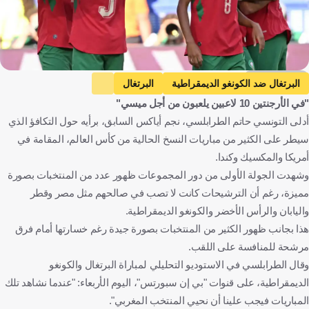
Getty Images
البرتغال ضد الكونغو الديمقراطية
البرتغال
"في الأرجنتين 10 لاعبين يلعبون من أجل ميسي"
الكونغو الديمقراطية
كأس العالم
الأرجنتين ضد الجزائر
أدلى التونسي حاتم الطرابلسي، نجم أياكس السابق، برأيه حول التكافؤ الذي
الأرجنتين
الجزائر
إسكتلندا ضد المغرب
سيطر على الكثير من مباريات النسخ الحالية من كأس العالم، المقامة في
إسكتلندا
المغرب
حاتم طرابلسي
كريستيانو رونالدو
أمريكا والمكسيك وكندا.
روبرتو مارتينيز
البرتغال
الكونغو - كينشاسا
الولايات المتحدة
وشهدت الجولة الأولى من دور المجموعات ظهور عدد من المنتخبات بصورة
مميزة، رغم أن الترشيحات كانت لا تصب في صالحهم مثل مصر وقطر
الأرجنتين
الجزائر
اسكتلندا
المغرب
تونس
إسبانيا
واليابان والرأس الأخضر والكونغو الديمقراطية.
كرة قدم
هذا بجانب ظهور الكثير من المنتخبات بصورة جيدة رغم خسارتها أمام فرق
مرشحة للمنافسة على اللقب.
وقال الطرابلسي في الاستوديو التحليلي لمباراة البرتغال والكونغو
الديمقراطية، على قنوات "بي إن سبورتس"، اليوم الأربعاء: "عندما نشاهد تلك
المباريات فيجب علينا أن نحيي المنتخب المغربي".