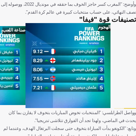
وأوضح: "المغرب كسر حاجز الخوف بما حققه في مونديال 2022، ووصوله إلى
نصف النهائي، على حساب منتخبات كبيرة في عالم كرة القدم".
تصنيفات قوة "فيفا"
الهجوم
صناعة اللعب
وواصل الطرابلسي: "المنتخبات تخوض المباريات بتخوف لا يقارن بما كان
يحدث في الماضي، ولهذا تجد أن الفوارق تتلاشى تدريجيا".
وتابع: "الكونغو بدأت المباراة بتخوف حتى سجلت البرتغال الهدف، وعندما لم