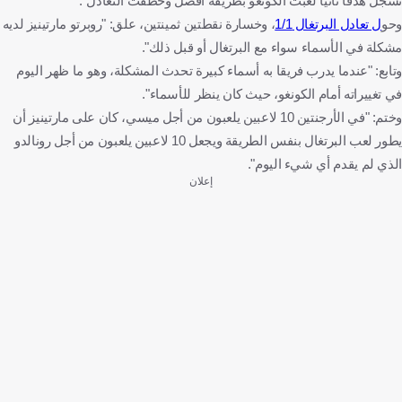
تسجل هدفا ثانيا لعبت الكونغو بطريقة أفضل وخطفت التعادل".
وحو
ل تعادل البرتغال 1/1
، وخسارة نقطتين ثمينتين، علق: "روبرتو مارتينيز لديه
مشكلة في الأسماء سواء مع البرتغال أو قبل ذلك".
وتابع: "عندما يدرب فريقا به أسماء كبيرة تحدث المشكلة، وهو ما ظهر اليوم
في تغييراته أمام الكونغو، حيث كان ينظر للأسماء".
وختم: "في الأرجنتين 10 لاعبين يلعبون من أجل ميسي، كان على مارتينيز أن
يطور لعب البرتغال بنفس الطريقة ويجعل 10 لاعبين يلعبون من أجل رونالدو
الذي لم يقدم أي شيء اليوم".
إعلان