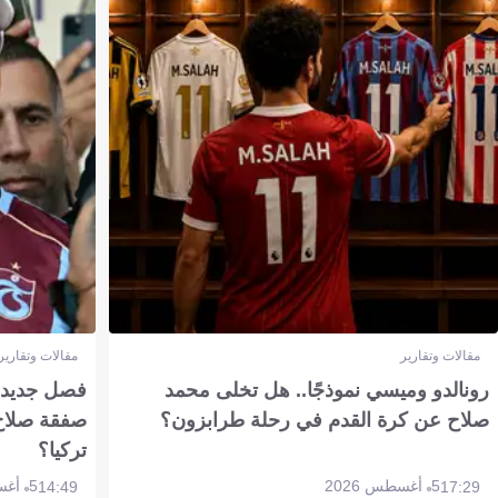
مقالات وتقارير
مقالات وتقارير
رونالدو وميسي نموذجًا.. هل تخلى محمد
فصل جديد بم
صلاح عن كرة القدم في رحلة طرابزون؟
صفقة صلاح
تركيا؟
5 أغسطس 2026
5 أغسطس 2026
14:49
17:29