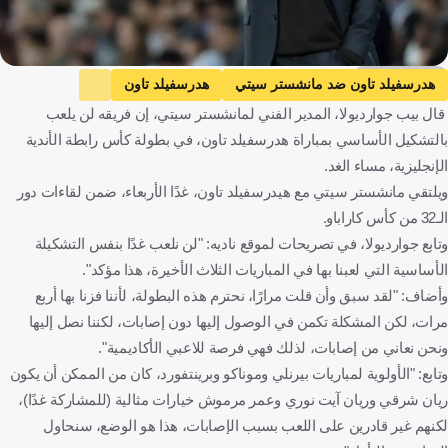
Getty Images
هدرسفيلد تاون ضد مانشستر سيتي
هدرسفيلد تاون
قال بيب جوارديولا، المدير الفني لمانشستر سيتي، إن فريقه لن يلعب
مانشستر سيتي
كأس رابطة المحترفين
بيب جوارديولا
بالتشكيل الأساسي بمباراة هدرسفيلد تاون، في بطولة كأس رابطة الأندية
عمر مرموش
إنجلترا
إسبانيا
مصر
كرة قدم
الإنجليزية، مساء الغد.
ويلتقي مانشستر سيتي مع هيدرسفيلد تاون، غدًا الأربعاء، ضمن لقاءات دور
الـ32 من كأس كاراباو.
وتابع جوارديولا، في تصريحات لموقع ناديه: "لن نلعب غدًا بنفس التشكيلة
الأساسية التي لعبنا بها في المباريات الثلاث الأخيرة، هذا مؤكد".
وأضاف: "لقد سبق وأن قلت مرارًا، نحترم هذه البطولة، لأننا فزنا بها أربع
مرات، لكن المشكلة تكمن في الوصول إليها دون إصابات، لكننا نصل إليها
ونحن نعاني من إصابات، لذلك فهي فرصة للاعبي الأكاديمية".
وتابع: "الأولوية لمباريات بيرنلي وموناكو وبرينتفورد، كان من الممكن أن يكون
ريان شرقي وريان آيت نوري وعمر مرموش خيارات مثالية (للمشاركة غدًا)،
لكنهم غير قادرين على اللعب بسبب الإصابات، هذا هو الوضع، سنحاول