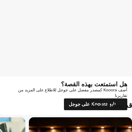
هل استمتعت بهذه القصة؟
أضف Kooora كمصدر مفضل على جوجل للاطلاع على المزيد من
تقاريرنا
قد يعجبك أيضاً
تابع Kooora على جوجل