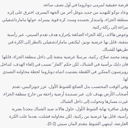
فرصة حقيقية لمرمى دوناروما في أول نصف ساعة.
وعاد دوكو للتهديد من جديد بتوغل آخر من الجهة اليسرى، اخترق على إثره
منطقة الجزاء، واستدار بجسده وسدد كرة قوية بيسراه، حولها مامارداشفيلي
ببراعة إلى ركلة ركنية.
وعوض هالاند، ركلة الجزاء الضائعة بإحرازه هدف تقدم السيتي، عبر رأسية
متقنة، قابل بها عرضية نونيز، ليكتفي مامارادشفيلي بالنظر إلى الكرة في
طريقها للشباك.
ونفذ محمد صلاح، ركنية، مرسلا عرضية متقنة إلى داخل منطقة الجزاء، قابلها
فان دايك برأسية في الشباك، لكن حكم "الفار" تسبب في إلغاء الهدف، لتداخل
روبرتسون المتكرر في اللقطة بتشتيت انتباه دوناروما لحظة محاولته التصدي
لها.
وفي الوقت المحتسب بدل الضائع للشوط الأول، عزز جونزاليس، تقدم
أصحاب الأرض بهدف ثان، عبر تسديدة أرضية زاحفة من خارج منطقة الجزاء،
غيرت مسارها وتحولت إلى داخل الشباك.
وقبل صافرة نهاية الشوط الأول، حاول هالاند صيد الشباك مجددا بضربة
رأسية، قابل بها عرضية من ركنية، لكن محاولته فشلت، بعدما علت الكرة
العارضة، لينتهي الشوط بتقدم المان سيتي (2-0).