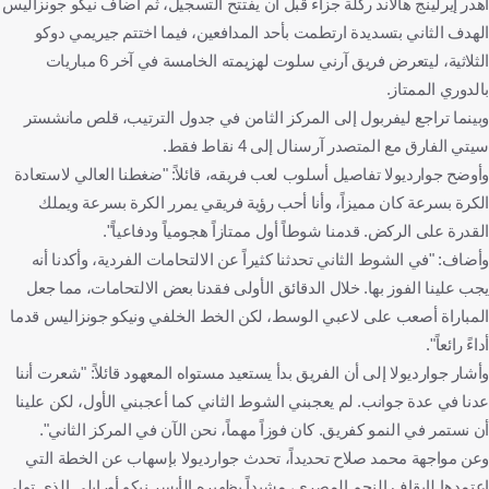
أهدر إيرلينج هالاند ركلة جزاء قبل أن يفتتح التسجيل، ثم أضاف نيكو جونزاليس
الهدف الثاني بتسديدة ارتطمت بأحد المدافعين، فيما اختتم جيريمي دوكو
الثلاثية، ليتعرض فريق آرني سلوت لهزيمته الخامسة في آخر 6 مباريات
بالدوري الممتاز.
وبينما تراجع ليفربول إلى المركز الثامن في جدول الترتيب، قلص مانشستر
سيتي الفارق مع المتصدر آرسنال إلى 4 نقاط فقط.
وأوضح جوارديولا تفاصيل أسلوب لعب فريقه، قائلاً: "ضغطنا العالي لاستعادة
الكرة بسرعة كان مميزاً، وأنا أحب رؤية فريقي يمرر الكرة بسرعة ويملك
القدرة على الركض. قدمنا شوطاً أول ممتازاً هجومياً ودفاعياً".
وأضاف: "في الشوط الثاني تحدثنا كثيراً عن الالتحامات الفردية، وأكدنا أنه
يجب علينا الفوز بها. خلال الدقائق الأولى فقدنا بعض الالتحامات، مما جعل
المباراة أصعب على لاعبي الوسط، لكن الخط الخلفي ونيكو جونزاليس قدما
أداءً رائعاً".
وأشار جوارديولا إلى أن الفريق بدأ يستعيد مستواه المعهود قائلاً: "شعرت أننا
عدنا في عدة جوانب. لم يعجبني الشوط الثاني كما أعجبني الأول، لكن علينا
أن نستمر في النمو كفريق. كان فوزاً مهماً، نحن الآن في المركز الثاني".
وعن مواجهة محمد صلاح تحديداً، تحدث جوارديولا بإسهاب عن الخطة التي
اعتمدها لإيقاف النجم المصري، مشيداً بظهيره الأيسر نيكو أورايلي الذي تولى