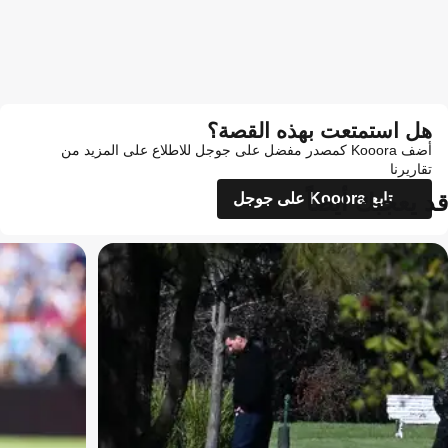
هل استمتعت بهذه القصة؟
أضف Kooora كمصدر مفضل على جوجل للاطلاع على المزيد من
تقاريرنا
قد يعجبك أيضاً
تابع Kooora على جوجل