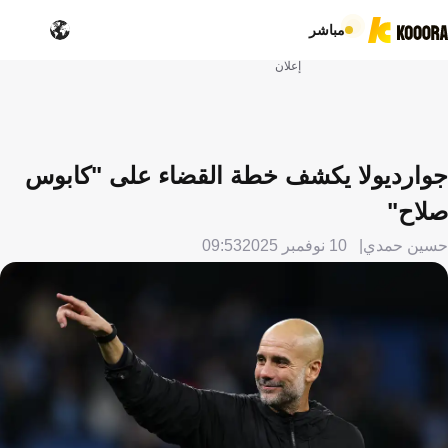
مباشر
إعلان
جوارديولا يكشف خطة القضاء على "كابوس
صلاح"
حسين حمدي
10 نوفمبر 2025
09:53