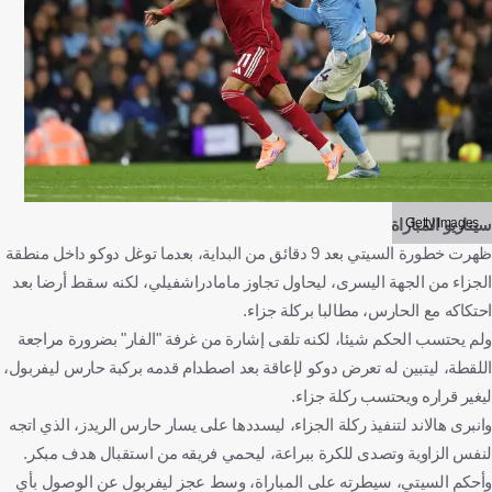
Getty Images
سيناريو المباراة
ظهرت خطورة السيتي بعد 9 دقائق من البداية، بعدما توغل دوكو داخل منطقة
الجزاء من الجهة اليسرى، ليحاول تجاوز مامادراشفيلي، لكنه سقط أرضا بعد
احتكاكه مع الحارس، مطالبا بركلة جزاء.
ولم يحتسب الحكم شيئا، لكنه تلقى إشارة من غرفة "الفار" بضرورة مراجعة
اللقطة، ليتبين له تعرض دوكو لإعاقة بعد اصطدام قدمه بركبة حارس ليفربول،
ليغير قراره ويحتسب ركلة جزاء.
وانبرى هالاند لتنفيذ ركلة الجزاء، ليسددها على يسار حارس الريدز، الذي اتجه
لنفس الزاوية وتصدى للكرة ببراعة، ليحمي فريقه من استقبال هدف مبكر.
وأحكم السيتي، سيطرته على المباراة، وسط عجز ليفربول عن الوصول بأي