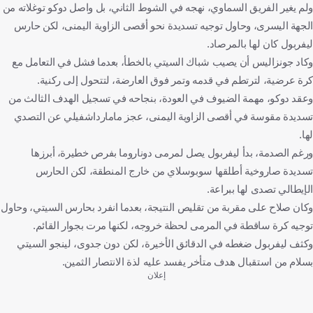
ولم يغير الفريق السماوي، نهجه في الشوط الثاني، بل واصل دوكو توغلاته من
الجهة اليسرى، وحاول توجيه تسديدة نحو أقصى الزاوية اليمنى، لكن حارس
ليفربول كان لها بالمرصاد.
وكاد جونزاليس أن يصيب شباك السيتي بالخطأ، بعدما فشل في التعامل مع
كرة عرضية، لترتطم في قدمه وتمر فوق العارضة، لتتحول إلى ركنية.
وعقد دوكو، مهمة الضيوف في العودة، بنجاحه في تسجيل الهدف الثالث من
تسديدة مقوسة في أقصى الزاوية اليمنى، عجز مامارداشفيلي عن التصدي
لها.
ورغم الصدمة، بدأ ليفربول يصل لمرمى دوناروما بفرص خطيرة، أبرزها
تسديدة صاروخية أطلقها سوبوسلاي من خارج المنطقة، لكن الحارس
الإيطالي تصدى لها ببراعة.
وكان صلاح على مقربة من تقليص النتيجة، بعدما انفرد بحارس السيتي، وحاول
توجيه كرة ساقطة في المرمى لحظة خروجه، لكنها مرت بجوار القائم.
وكثف ليفربول ضغطه في الدقائق الأخيرة، لكن دون جدوى، لينجو السيتي
بسلام من استقبال هدف متأخر يفسد عليه لذة الانتصار الثمين.
إعلان