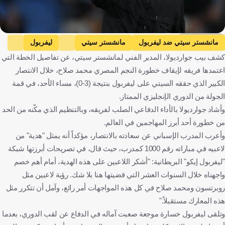
Getty Images
مانشستر سيتي ضد ليفربول
مانشستر سيتي
ليفربول
كشف بيب جوارديولا، المدير الفني لمانشستر سيتي، عن تفاصيل الخطة التي
الدوري الإنجليزي الممتاز
بيب جوارديولا
محمد صلاح
إنجلترا
اعتمدها فريقه لإيقاف خطورة النجم المصري محمد صلاح، خلال الانتصار
إسبانيا
مصر
كرة قدم
الكبير الذي حققه السيتي على ليفربول بنتيجة (3-0)، مساء الأحد، في قمة
الجولة من الدوري الإنجليزي الممتاز.
وأشاد جوارديولا بالأداء الدفاعي الصلب لفريقه، وبالتنظيم الذي مكّنه من الحد
من خطورة أحد أبرز المهاجمين في العالم.
وأعرب المدرب الإسباني عن سعادته بالانتصار، مؤكداً أنه يمثل "هدية" من
لاعبيه في مباراته رقم 1000 كمدرب، حيث قال، في تصريحات أبرزتها شبكة
"ليفربول إيكو" البريطانية: "أشكر اللاعبين على هذه الهدية، أمام أهم خصم
واجهناه خلال السنوات العشر التي قضيتها هنا بلا شك. رؤية لاعبين مثل
روبرتسون ومحمد صلاح في كل هذه المواجهات أمر رائع، وآمل أن تتكرر مثل
هذه المعارك مستقبلاً."
وتلقى ليفربول خسارة موجعة صعبت آماله في الدفاع عن لقب الدوري، بعدما