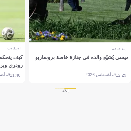
إنتر ميامي
الإنتقالات
ميسي يُشيّع والده في جنازة خاصة بروساريو
كيف يتحكم 
رودري وبر
9 أغسطس 2026
9 أغسطس 2026
11:48
12:29
إعلان