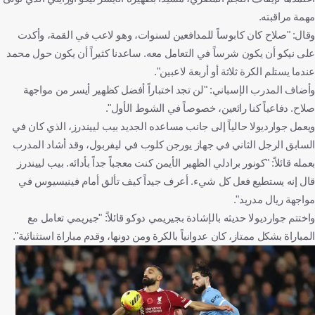
مهمة مراقبته.
وقال: "صلاح كان كابوساً للمدافعين لسنوات، وهو لاعب في القمة، وأكدت
على نيكو أن يكون شرساً في التعامل معه. ساعدنا كثيراً أن يكون حول محمد
عندما يستلم الكرة ثلاثة أو أربعة لاعبين".
وأضاف المدرب الإسباني: "لن تجد اختباراً أفضل كظهير أيسر من مواجهة
صلاح. دفاعياً كنا رائعين، خصوصاً في الشوط الأول".
ويعمل جوارديولا حالياً إلى جانب مساعده الجديد بيب لييندرز، الذي كان في
السابق الرجل الثاني في جهاز يورجن كلوب في ليفربول، وقد أشاد المدرب
بعمله قائلاً: "كونور برادلي الظهير الأيمن كنت معجباً جداً بأدائه. بيب لييندرز
قال إنه يستطيع فعل كل شيء. أعرف جيداً كيف تألق أمام فينيسيوس في
مواجهة ريال مدريد".
واختتم جوارديولا حديثه بالإشادة بجيريمي دوكو قائلاً: "جيريمي تعامل مع
المباراة بشكل ممتاز، كان عدوانياً بالكرة ومن دونها، وقدم مباراة استثنائية".