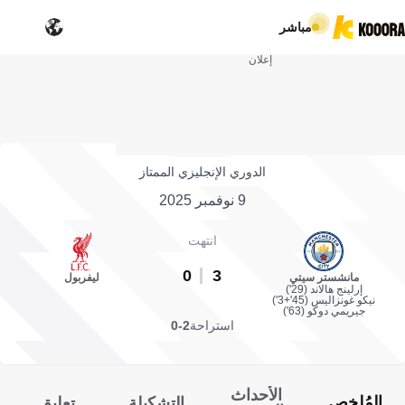
مباشر
إعلان
الدوري الإنجليزي الممتاز
9 نوفمبر 2025
انتهت
0
3
مانشستر سيتي
ليفربول
إرلينج هالاند (29')
نيكو غونزاليس (45'+3')
جيريمي دوكو (63')
استراحة
2-0
الأحداث
المُلخص
التشكيلة
تعليق