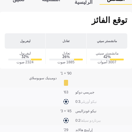
الرئيسية
توقع الفائز
مانشستر سيتي
تعادل
ليفربول
مانشستر سيتي
تعادل
ليفربول
32‎%‎
26‎%‎
42‎%‎
3007 أصوات
1885 صوت
2324 صوت
90' + 1'
دومينيك سوبوسلاي
جيريمي دوكو
63'
نيكو أوريلي
3:0
نيكو غونزاليس
45' + 3'
بيرناردو سيلفا
2:0
إرلينج هالاند
29'