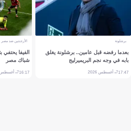
برشلونة
الأرجنتين ضد مصر
بعدما رفضه قبل عامين.. برشلونة يغلق
الفيفا يحتفي بث
بابه في وجه نجم البريميرليج
شباك مصر
7 أغسطس 2026
7 أغسطس 2026
16:17
17:47