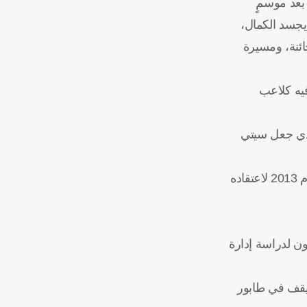
 بعد موسمٍ
 يجسد الكمال،
ائنة، ومسيرة
فيه كلاعب
الذي جعل سيتي
وُلد رودري في مدريد، وبدأ رحلته مع رايو ماخاداهوندا قبل أن ينتقل إلى أكاديمية أتلتيكو مدريد، غير أن النادي العاصمي تخلّى عنه عام 2013 لاعتقاده
ون لدراسة إدارة
 يقف في طابور