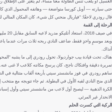
الغسيل أو يلعب تنس الطاولة معنا مساءً، لم يتغيّر على الإطلاق ر
حتى سيارته — أوبل كورسا متواضعة — وهاتفه المحمول الذي كان ب
قال رودري لاحقًا: "فياريال منحني كل شيء، كان المكان المثالي لل
الرحلة إلى القمة
في صيف 2018، استعاد أتلتيكو مدريد لاعبه السابق مقابل 20 مليون يورو، بعد أن أصبح واحدًا من أكثر لاعبي الوسط نضجًا في الدوري الإسباني.
آنذاك.
هناك، تحت قيادة بيب جوارديولا، تحول رودري إلى ما يشبه "المحور
تمريرة دقيقة وافتكاك ناجح، كان يرسخ مكانته كلاعب لا غنى عنه.
ساهم رودري في فوز مانشستر سيتي بأربعة ألقاب متتالية في الدو
الانحدار غير المرئي.
الركبة التي كسرت الحلم