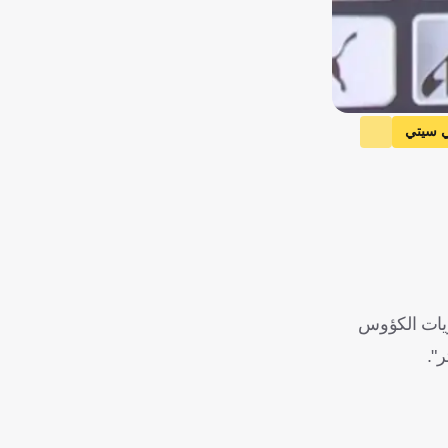
 سيتي
10 أعوام وخضت العديد من مباريات الكؤوس
".