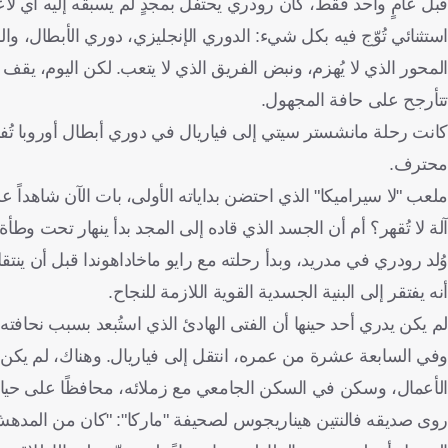
قبل عامٍ واحد فقط، كان رودري يحتفل بمجدٍ لم يسبقه إليه أي لاع
استثنائي تُوّج فيه بكل شيء: الدوري الإنجليزي، دوري الأبطال، وا
المحور الذي لا يُهزم، ونبض الفريق الذي لا يتعب. لكن اليوم، ي
تتأرجح على حافة المجهول.
كانت رحلة مانشستر سيتي إلى فياريال في دوري أبطال أوروبا تُف
محترف.
ملعب "لا سيراميكا" الذي احتضن بداياته الأولى، بات الآن شاهداً 
آلة لا تُقهر؟ أم أن الجسد الذي قاده إلى المجد بدأ ينهار تحت وطأ
أنه يفتقر إلى البنية الجسدية القوية اللازمة للنجاح.
لم يكن يدري أحد حينها أن الفتى الهادئ الذي استُبعد بسبب نحافته
وفي السابعة عشرة من عمره، انتقل إلى فياريال. وهناك، لم يكن مج
الأعمال، وسكن في السكن الجامعي مع زملائه، محافظًا على حياة 
روى صديقه فالنتين هيناريجوس لصحيفة "ماركا": "كان من المدهش