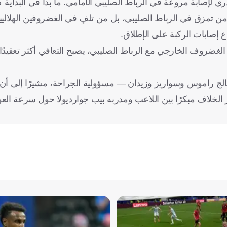
ئه، تعرض رودري لإصابة مروعة في الرباط الصليبي الأمامي. ما بدا في البداي
ط من تمزق في الرباط الصليبي، بل من تلفٍ في الغضروفين الهلاليي
ع إصابات الركبة على الإطلاق.
لغضروف الخارجي مع الرباط الصليبي، يصبح التعافي أكثر تعقيدًا، 
عالج راموس وسواريز وزيدان — مسؤولية الجراحة، مشيرًا إلى أ
الخلاف مبكرًا بين اللاعب ومدربه بيب جوارديولا حول سرعة العو