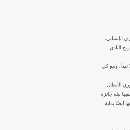
و — أغلى صفقة في تاريخ النادي
 تهدأ. ومع كل
ري الأبطال
 على مسيرةٍ خارقة، أعقبها نيله جائزة
ت تلك ذروة المجد، لكنها أيضًا بداية