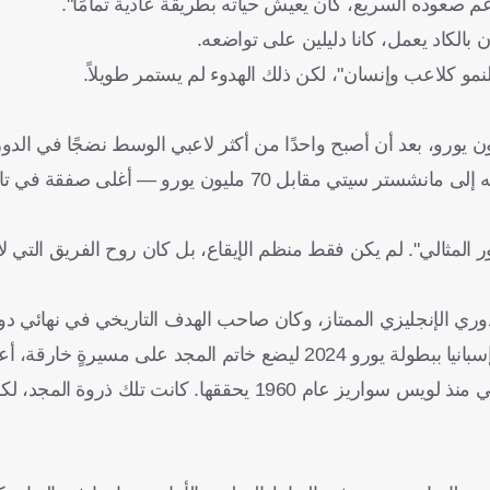
غم صعوده السريع، كان يعيش حياته بطريقة عادية تمامًا".
الكاد يعمل، كانا دليلين على تواضعه.
نمو كلاعب وإنسان"، لكن ذلك الهدوء لم يستمر طويلاً.
وبعد موسمٍ واحدٍ فقط، ضاعف النادي ربحه ثلاث مرات عندما باعه إلى مانشستر سيتي مقابل 70 مليون يور
 المثالي". لم يكن فقط منظم الإيقاع، بل كان روح الفريق التي لا
ري الإنجليزي الممتاز، وكان صاحب الهدف التاريخي في نهائي دو
الذي منح النادي لقبه الأول في البطولة. ثم جاء تتويجه مع منتخب إسبانيا ببطولة يورو 2024 ليضع خاتم المجد
الكرة الذهبية — ليصبح أول لاعب من مانشستر سيتي وأول إسباني منذ لويس سواريز عام 1960 يحققها. كان