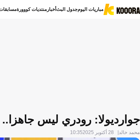
مباريات اليوم
جدول البث
أخبار
منتديات كووورة
مسابقات
جوارديولا: رودري ليس جاهزا.. 
محمد خالد
28 أكتوبر 2025
10:35