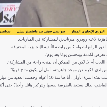
الدوري الإنجليزي الممتاز
سوانسي سيتي ضد مانشستر سيتي
سوانسي
هزية لاعبه رودري هيرنانديز، للمشاركة في المباريات.
 آيت نوري
إنجلترا
إسبانيا
كرة قدم
ور الرابع لبطولة كأس رابطة الأندية الإنجليزية المحترفة.
د تعرض لكدمة ويتحسن يومًا بعد يوم".
 اللعب أم لا، لكن من الممكن أن نمنحه راحة من المشاركة".
س لدي فكرة عن موعد جاهزيته، نأمل أن يكون متاح قريبًا".
وعن الشعور بالضغط من مواجهة فريق في درجة أدنى، قال: "ليست هذه المرة الأولى، أنا هنا منذ 
لماضي، لذلك نستعد بالطريقة نفسها وبتركيز هائل وأحيانًا حتى أكثر