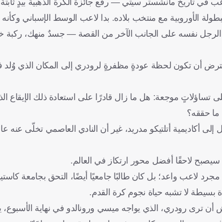
ب في تاريخ مانشستر سيتي — رفع جائزة الكرة الذهبية بيدٍ ثابتة
لبطولة الأوروبية مع منتخب بلاده. بدا لاعب الوسط الإسباني وكأنه
قف الرجل نفسه على الجانب الآخر من القصة — جسدٌ منهك، ركبة خ
ترض أن تكون لحظة عودةٍ مظفرةٍ لرودري إلى المكان الذي وُلد 
على تساؤلاتٍ موجعة: هل ما زال قادرًا على استعادة ذلك الإيقاع 
ة ما حققه؟
 سيصبح لاحقًا أفضل محور ارتكاز في العالم.
رد لاعب واعد؛ بل كان طالبًا جامعيًا أيضًا، التحق بجامعة كاستي
بسيطة لا تشبه حياة نجوم كرة القدم.
 أن ترى رودري، الذي يواجه ميسي ورونالدو في نهاية الأسبوع،