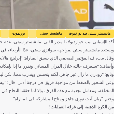
مانشستر سيتي ضد بورنموث
مانشستر سيتي
بورنموث
أكد الإسباني بيب جوارديولا، المدير الفني لمانشستر سيتي، عدم جا
كأس رابطة المحترفين
بيب جوارديولا
رودري
إرلينج هالاند
ريان
ويستعد مانشستر سيتي لمواجهة سوانزي سيتي، غدًا الأربعاء، في الد
وقال بيب، ف المؤتمر الصحفي الذي يسبق المباراة: "إيرلينج هالان
وأضاف: "سنعرف حالته خلال المران المسائي ونقرر ما إذا بإمكانه
وتابع: "رودري ما زال غير جاهز، لكنه يتحسن ويتدرب معنا، لكن لي
المختلفة، ونتعامل بجدية مع هذه الفرق، وإلا لما حققنا النجاح في ا
وختم: "ريان آيت نوري جاهز ومتاح للمشاركة في المباراة".
من الكرة الذهبية إلى غرفة العمليات!