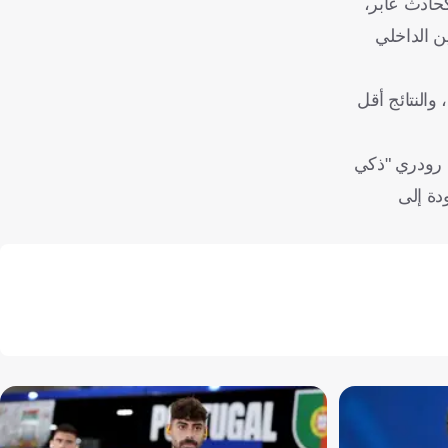
ة كحادث عابر،
ن الداخلي
والنتائج أقل
ن رودري "ذكي
دة إلى