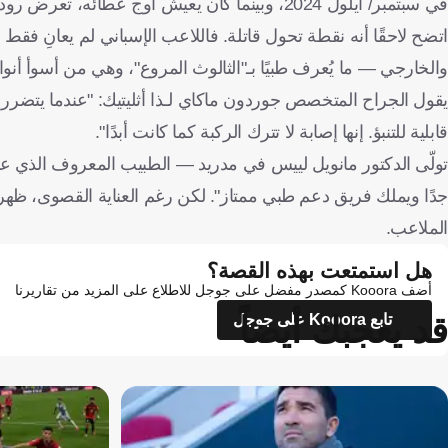
في سبتمبر/ أيلول 2024، وبينما كان يعيش أوج عطا
اتضح لاحقًا أنه نقطة تحول قاتلة. فاللاعب الإسباني لم يعانِ فق
والخارجي — ما يُعرف طبيًا بـ"الثالوث المروع"، وهي من أسوأ أنوا
يقول الجراح المتخصص جوردون ماكاي لـذا أثليتيك: "عندما يتضرر ا
قابلية للتنبؤ. إنها إصابة لا تترك الركبة كما كانت أبدًا".
تولّى الدكتور مانويل لييس في مدريد — الطبيب المعروف الذي 
جدًا ويملك فريق دعم طبي ممتاز". لكن رغم العناية القصوى، ظهر 
الملاعب.
هل استمتعت بهذه القصة؟
أضف Kooora كمصدر مفضل على جوجل للاطلاع على المزيد من تقاريرنا
قد يعجبك أيضاً
تابع Kooora على جوجل