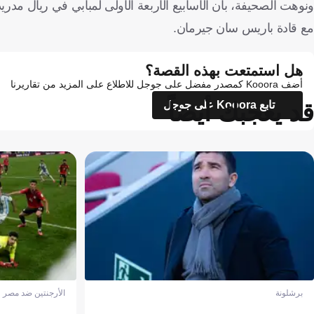
ونوهت الصحيفة، بأن الأسابيع الأربعة الأولى لمبابي في ريال مدر
مع قادة باريس سان جيرمان.
هل استمتعت بهذه القصة؟
أضف Kooora كمصدر مفضل على جوجل للاطلاع على المزيد من تقاريرنا
قد يعجبك أيضاً
تابع Kooora على جوجل
برشلونة
الأرجنتين ضد مصر