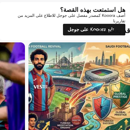
هل استمتعت بهذه القصة؟
أضف Kooora كمصدر مفضل على جوجل للاطلاع على المزيد من
تقاريرنا
قد يعجبك أيضاً
تابع Kooora على جوجل