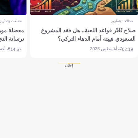
مقالات وتقارير
مقالات وتقارير
صلاح يُغَيّر قواعد اللعبة.. هل فقد المشروع
معضلة مورين
السعودي هيبته أمام الدهاء التركي؟
ترسانة النج
7 أغسطس 2026
6 أغسطس 2026
14:57
02:19
إعلان