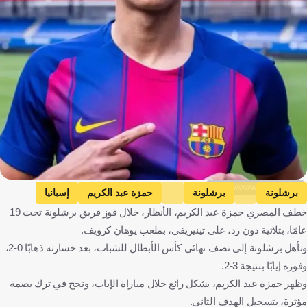
https://www.sport.es/es/
برشلونة
برشلونة
حمزة عبد الكريم
إسبانيا
خطف المصري حمزة عبد الكريم، الأنظار، خلال فوز فريق برشلونة تحت 19
مصر
كرة قدم
عامًا، بثلاثية دون رد، على تينيريفي، بملعب يوهان كرويف.
وتأهل برشلونة إلى نصف نهائي كأس الأبطال للشباب، بعد خسارته ذهابًا 0-2،
وفوزه إيابًا بنتيجة 3-2.
وظهر حمزة عبد الكريم، بشكل رائع خلال مباراة الإياب، ونجح في ترك بصمة
مؤثرة، بتسجيل الهدف الثاني.