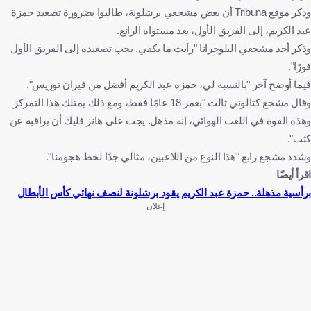
وذكر موقع Tribuna أن بعض مشجعي برشلونة، طالبوا بضرورة تصعيد حمزة
عبد الكريم، إلى الفريق الأول، بعد مستواه الرائع.
وذكر أحد مشجعي البلوجرانا "رأيت ما يكفي. يجب تصعيده إلى الفريق الأول
فورًا".
فيما أوضح آخر "بالنسبة لي، حمزة عبد الكريم أفضل من فيران توريس".
وقال مشجع كتالوني ثالث "بعمر 18 عامًا فقط، ومع ذلك يمتلك هذا التمركز
وهذه القوة في اللعب الهوائي، إنه مذهل. يجب على هانز فليك أن يراقبه عن
كثب".
وشدد مشجع رابع "هذا النوع من اللاعبين، مثالي جدًا لخط هجومنا".
اقرأ أيضًا
برأسية مذهلة.. حمزة عبد الكريم يقود برشلونة لنصف نهائي كأس الأبطال
إعلان