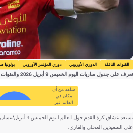
Getty Images
القنوات الناقلة
الدوري الأوروبي
دوري المؤتمر الأوروبي
بولونيا ض
تعرف على جدول مباريات اليوم الخميس 9 أبريل 2026 والقنوات الناقلة والمعلقين والمباريات العربية
رايو فاليكانو
أي إي ك أثينا
ضمك ضد القادسية
ضمك
المقاولون العرب
الاسماعيلي
الدوري المصري الممتاز
شاهد من أي
دوري يلو للدرجة الأولى
المملكة العربية السعودية
إنجلترا
مصر
مكان في
العالم عبر
على الصعيدين المحلي والقاري.