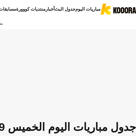
مباريات اليوم
جدول البث
أخبار
منتديات كووورة
مسابقات
تح