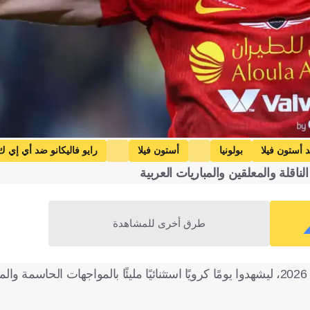
د أستون فيلا
بولونيا
أستون فيلا
رايو فاليكانو ضد أي إي ك أ
القادسية
دوري روشن السعودي
المقاولون العرب ضد الا
كريستال بالاس ضد فيورنتينا
كريستال بالاس
فيورنتينا
إيطاليا
إسبانيا
كرة قدم
طرق أخرى للمشاهدة
يستعد عشاق كرة القدم حول العالم اليوم الخميس 9 أبريل/نيسان 2026، ليشهدوا يومًا كرويًا استثنائيًا مليئًا بالمواجهات 