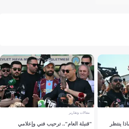
مقالات وتقارير
ذا ينتظر
"قنبلة العام".. ترحيب فني وإعلامي