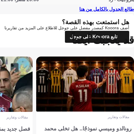
طالع الجدول بالكامل من هنا
هل استمتعت بهذه القصة؟
أضف Kooora كمصدر مفضل على جوجل للاطلاع على المزيد من تقاريرنا
قد يعجبك أيضاً
تابع Kooora على جوجل
مقالات وتقارير
مقالات وتقارير
رونالدو وميسي نموذجًا.. هل تخلى محمد
فصل جديد بمقاي