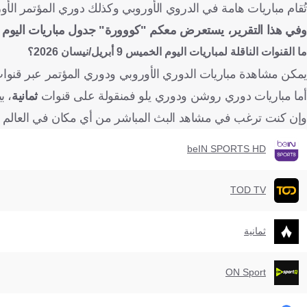
تُقام مباريات هامة في الدروي الأوروبي وكذلك دوري المؤتمر ال
وفي هذا التقرير، يستعرض معكم "كووورة" جدول مباريات اليوم الخميس 9 أبريل/نيسان 2026، إلى جانب القنوات الناقلة لهذه الم
ما القنوات الناقلة لمباريات اليوم الخميس 9 أبريل/نيسان 2026؟
يمكن مشاهدة مباريات الدوري الأوروبي ودوري المؤتمر عبر قنو
أما مباريات دوري روشن ودوري يلو فمنقولة على قنوات
ثمانية
، ب
وإن كنت ترغب في مشاهد البث المباشر من أي مكان في العالم ي
beIN SPORTS HD
TOD TV
ثمانية
ON Sport