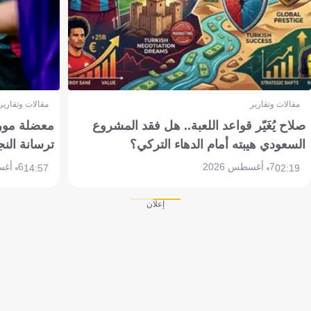
مقالات وتقارير
مقالات وتقارير
صلاح يُغَيّر قواعد اللعبة.. هل فقد المشروع
معضلة مورين
السعودي هيبته أمام الدهاء التركي؟
ترسانة النج
7 أغسطس 2026
6 أغسطس 2026
14:57
02:19
إعلان