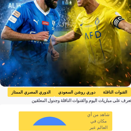
Getty/Gemini
القنوات الناقلة
دوري روشن السعودي
الدوري المصري الممتاز
تعرف على مباريات اليوم والقنوات الناقلة وجدول المعلقين
الفيحاء ضد الهلال
الفيحاء
الهلال
الخلود ضد الفتح
الخلود
الفتح
الاتحاد ضد القادسية
الاتحاد
شاهد من أي
القادسية
الحزم ضد التعاون
الحزم
التعاون
مكان في
العالم عبر
الرياض ضد الأخدود
الرياض
الأخدود
نيوم ضد الاتفاق