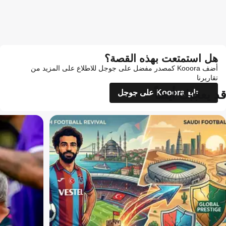
هل استمتعت بهذه القصة؟
أضف Kooora كمصدر مفضل على جوجل للاطلاع على المزيد من
تقاريرنا
قد يعجبك أيضاً
تابع Kooora على جوجل