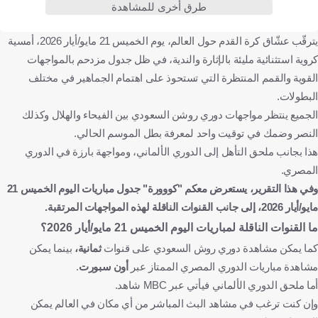
طرق أخرى للمشاهدة
نيوم
الاتفاق
النصر ضد ضمك
النصر
يترقّب عشّاق كرة القدم حول العالم، يوم الخميس 21 مايو/أيار 2026، أمسية
ضمك
وادي دجلة ضد زد
وادي دجلة
زد
كروية استثنائية مليئة بالإثارة والندية، في ظل جدول مزدحم بالمواجهات
فولفسبورج ضد باديربورن
فولفسبورج
باديربورن
القوية والقمم المنتظرة التي تستحوذ على اهتمام الجماهير في مختلف
ملحق الصعود والهبوط في الدوري الألماني
ألمانيا
البطولات.
المملكة العربية السعودية
مصر
كرة قدم
الجميع ينتظر مواجهات دوري روشن السعودي بين الفيحاء والهلال وكذلك
النصر وضمك في توقيت واحد لمعرفة بطل الموسم الحالي.
هذا بجانب ملحق التأهل إلى الدوري الألماني، ومواجهة بارزة في الدوري
المصري.
وفي هذا التقرير، يستعرض معكم "كووورة" جدول مباريات اليوم الخميس 21
مايو/أيار 2026، إلى جانب القنوات الناقلة لهذه المواجهات المرتقبة.
ما القنوات الناقلة لمباريات اليوم الخميس 21 مايو/أيار 2026؟
كما يمكن مشاهدة دوري روش السعودي على قنوات
ثمانية،
بينما يمكن
مشاهدة مباريات الدوري المصري الممتاز عبر
أون سبورت
.
أما ملحق الدوري الألماني فيأتي عبر MBC شاهد.
وإن كنت ترغب في مشاهد البث المباشر من أي مكان في العالم يمكن