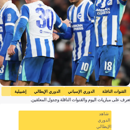
Getty Images
القنوات الناقلة
الدوري الإسباني
الدوري الإيطالي
إشبيلية
تعرف على مباريات اليوم والقنوات الناقلة وجدول المعلقين.
برايتون ضد بورنموث
برايتون
بورنموث
الدوري الإنجليزي الممتاز
لاتسيو ضد كومو
لاتسيو
شاهد
كومو
إلتشي ضد إشبيلية
إلتشي
إسبانيا
إيطاليا
الدوري
الإيطالي
إنجلترا
كرة قدم