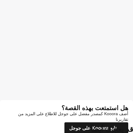
هل استمتعت بهذه القصة؟
أضف Kooora كمصدر مفضل على جوجل للاطلاع على المزيد من
تقاريرنا
قد يعجبك أيضاً
تابع Kooora على جوجل