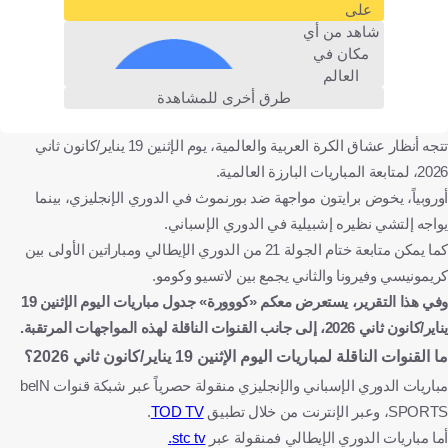
على
شاهد من أي
مكان في
العالم
طرق أخرى للمشاهدة
تتجه أنظار عشاق الكرة العربية والعالمية، يوم الإثنين 19 يناير/كانون ثاني
2026، لمتابعة المباريات البارزة العالمية.
أوروبياً، يخوض برايتون مواجهة ضد بورنموث في الدوري الإنجليزي، بينما
يواجه إلتشي نظيره إشبيلية في الدوري الإسباني.
كما يمكن متابعة ختام الجولة 21 من الدوري الإيطالي ومباراتين الأولى بين
كريمونيسي وفيرونا والثاني يجمع بين لاتسيو وكومو.
وفي هذا التقرير، يستعرض معكم «كووورة» جدول مباريات اليوم الإثنين 19
يناير/كانون ثاني 2026، إلى جانب القنوات الناقلة لهذه المواجهات المرتقبة.
ما القنوات الناقلة لمباريات اليوم الإثنين 19 يناير/كانون ثاني 2026؟
مباريات الدوري الإسباني والإنجليزي منقولة حصرياً عبر شبكة قنوات beIN
SPORTS، وعبر الإنترنت من خلال تطبيق
TOD TV
.
أما مباريات الدوري الإيطالي فمنقولة عبر
stc tv.