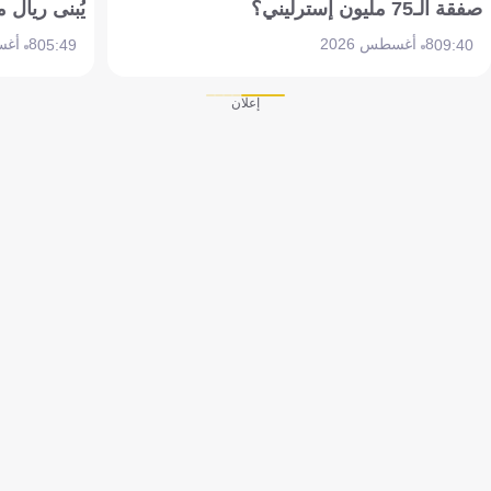
صفقة الـ75 مليون إسترليني؟
يُبنى ريال 
8 أغسطس 2026
8 أغسطس 2026
05:49
09:40
إعلان