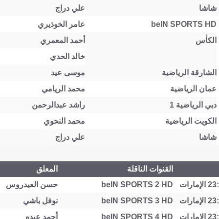
شاشا
علي دراج
beIN SPORTS HD
عامر الخوذيري
الكأس
أحمد المعمري
خالد الحدي
الشارقة الرياضية
موسى عيد
عمان الرياضية
محمد الريامي
دبي الرياضية 1
راشد عبدالرحمن
الكويت الرياضية
محمد النحوي
شاشا
علي دراج
القنوات الناقلة
المعلق
beIN SPORTS 2 HD
حسن العيدروس
beIN SPORTS 3 HD
نوفل باشي
beIN SPORTS 4 HD
أحمد عبده