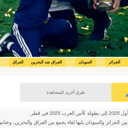
الجزائر
السودان
العراق ضد البحرين
العراق
حدة
ليفربول ضد سندرلاند
ليفربول
سندرلاند
فورد
كهرباء الاسماعيلية ضد بيراميدز
كهرباء الاسماعيلية
ريال مدريد
ليدز يونايتد ضد تشيلسي
ليدز يونايتد
تشي
طرق أخرى للمشاهدة
كالياري
نابولي
كالياري
الجزائر
العراق
البحرين
دم
ين الجزائر والسودان يليها لقاء يجمع بين العراق والبحرين، وختامه