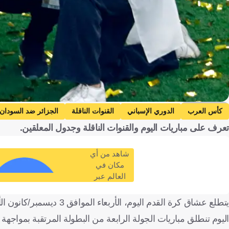
Getty Images
كأس العرب
الدوري الإسباني
القنوات الناقلة
الجزائر ضد السودان
تعرف على مباريات اليوم والقنوات الناقلة وجدول المعلقين.
الأردن ضد الإمارات العربية المتحدة
الأردن
الإمارات العربية المت
الدوري الإنجليزي الممتاز
آرسنال ضد برينتفورد
آرسنال
برينت
شاهد من أي
الدوري المصري الممتاز
أتلتيك بيلباو ضد ريال مدريد
أتلتيك بيلباو
مكان في
العالم عبر
إنتر ضد فينيسيا
إنتر
فينيسيا
كأس إيطاليا
نابولي ضد 
الإمارات العربية المتحدة
إنجلترا
مصر
إسبانيا
إيطاليا
كرة ق
يتطلع عشاق كرة القدم اليوم، الأربعاء الموافق 3 ديسمبر/كانون الأول 2025 إلى بطولة كأس العرب 2025 في قطر.
اليوم تنطلق مباريات الجولة الرابعة من البطولة المرتقبة بمواجهة ب