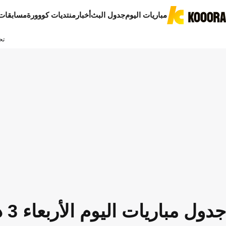
مباريات اليوم
جدول البث
أخبار
منتديات كووورة
مسابقات
تح