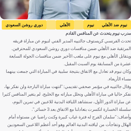
Getty Images
نيوم ضد الأهلي
نيوم
الأهلي
دوري روشن السعودي
مدرب نيوم يتحدث عن المنافس القادم
المملكة العربية السعودية
كرة قدم
تحدث الفرنسي كريستوف جالتييه المدير الفني لنيوم عن مباراة فريقه
المرتقبة ضد الأهلي ضمن منافسات دوري روشن السعودي للمحترفين.
ويتقابل الأهلي مع نيوم على ملعب الأخير ضمن منافسات الجولة السابعة
عشرة من المسابقة يوم السبت المقبل.
وكان نيوم قد تعادل مع الاتفاق بنتيجة سلبية في المباراة التي جمعت بينهما
مساء الأربعاء.
وقال جالتييه في مؤتمر صحفي تقديمي: "انتهت مباراة البارحة ولن نفكر بها،
نفكر حاليا في مباراة الأهلي ونحلل مباراته مع الخليج، لم يتغير المنافس كثيرا
عن مباراة الدور الأول، سنشاهد اللياقة البدنية للاعبين في تمرين اليوم،
سلسلة الخسارة انكسرت بتعادلنا مع الاتفاق بعد 3 خسائر.".
وأضاف: "سلمان الفرج له فترة غياب كبيرة وكنت راضيا عن مستواه أمام
الهلال وتفاجأت من لياقته البدنية العالم وهو أحد أعظم اللاعبين السعوديين