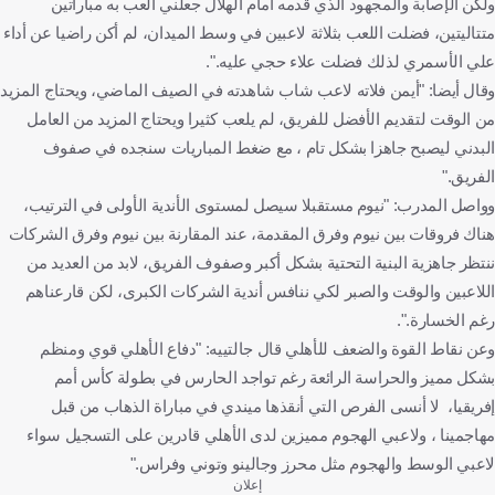
ولكن الإصابة والمجهود الذي قدمه أمام الهلال جعلني ألعب به مباراتين
متتاليتين، فضلت اللعب بثلاثة لاعبين في وسط الميدان، لم أكن راضيا عن أداء
علي الأسمري لذلك فضلت علاء حجي عليه.".
وقال أيضا: "أيمن فلاته لاعب شاب شاهدته في الصيف الماضي، ويحتاج المزيد
من الوقت لتقديم الأفضل للفريق، لم يلعب كثيرا ويحتاج المزيد من العامل
البدني ليصبح جاهزا بشكل تام ، مع ضغط المباريات سنجده في صفوف
الفريق."
وواصل المدرب: "نيوم مستقبلا سيصل لمستوى الأندية الأولى في الترتيب،
هناك فروقات بين نيوم وفرق المقدمة، عند المقارنة بين نيوم وفرق الشركات
ننتظر جاهزية البنية التحتية بشكل أكبر وصفوف الفريق، لابد من العديد من
اللاعبين والوقت والصبر لكي ننافس أندية الشركات الكبرى، لكن قارعناهم
رغم الخسارة.".
وعن نقاط القوة والضعف للأهلي قال جالتييه: "دفاع الأهلي قوي ومنظم
بشكل مميز والحراسة الرائعة رغم تواجد الحارس في بطولة كأس أمم
إفريقيا، لا أنسى الفرص التي أنقذها ميندي في مباراة الذهاب من قبل
مهاجمينا ، ولاعبي الهجوم مميزين لدى الأهلي قادرين على التسجيل سواء
لاعبي الوسط والهجوم مثل محرز وجالينو وتوني وفراس."
إعلان