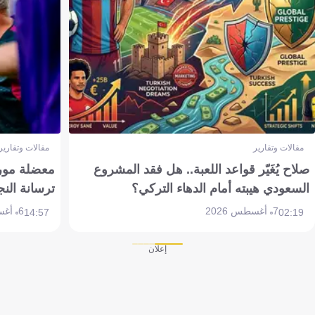
مقالات وتقارير
مقالات وتقارير
صلاح يُغَيّر قواعد اللعبة.. هل فقد المشروع
معضلة مورين
السعودي هيبته أمام الدهاء التركي؟
ترسانة النج
7 أغسطس 2026
6 أغسطس 2026
14:57
02:19
إعلان