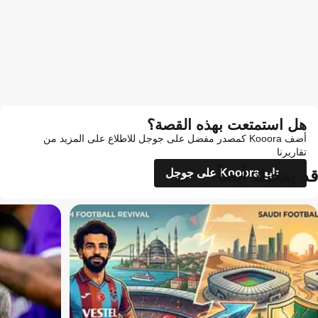
هل استمتعت بهذه القصة؟
أضف Kooora كمصدر مفضل على جوجل للاطلاع على المزيد من
تقاريرنا
قد يعجبك أيضاً
تابع Kooora على جوجل