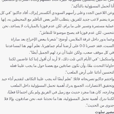
أنا أتحمل المسؤولية بالتأكيد".
وعن اللاعبين الجدد وعلى رأسهم السويدي ألكسندر إيزاك، أفاد جاكبو: "في كل
مرة ينضم لاعب جديد للفريق، يتطلب الأمر بعض التأقلم مع المحيطين به، إنها
عملية مستمرة وتسير على ما يرام، لكن عدم فوزنا بالمباريات لا يساعد، نحن
نتحسن، لكن عدم فوزنا قد يصبح موضوعا للنقاش".
وعما يدور داخل غرفة الملابس، أوضح: "شعرنا ببعض الإحراج بعد مباراة
السبت، فقد خسرنا 3-0 على أرضنا أمام جماهيرنا، نعلم أنهم هنا لمساعدتنا
في كل موقف صعب، ولكن علينا أن نرد لهم الجميل أيضًا".
واستكمل: "في الأيام التي تلت ذلك، لا أريد أن أقول إننا كنا غاضبين لكننا
حاولنا التحدث معًا، وأن نكون صادقين مع بعضنا حول ما يجب علينا فعله
لتحسين أدائنا على أرض الملعب".
واختتم جاكبو تصريحاته قائلا: "نعلم أيضًا أنه يجب علينا التكاتف لتقديم أداء جيد
وتحقيق الانتصارات، الجميع يدرك أهمية تحمل المسؤولية داخل الملعب
وخارجه، كان هذا مجرد حديث مع زميل في الفريق ولم يكن اجتماعًا فعليًا،
لكننا ندرك أهمية تحمل المسؤولية، هذا ما تحدثنا عنه، نحن صادقون، وإلا فلا
جدوى من الحديث".
مصير سلوت