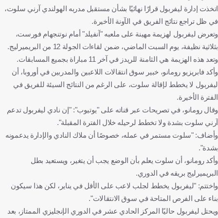
اتخذت إدارة ليفربول قرارًا نهائيًا بشأن مستقبل مدربه الهولندي آرني سلوت،
في ظل تراجع نتائج الفريق في الآونة الأخيرة.
وتعرض ليفربول لهزيمة مهينة على ملعبه "آنفيلد" أمام نوتنجهام فورست،
بثلاثية نظيفة، يوم السبت الماضي، ضمن لقاءات الجولة 12 من البريميرليج.
وتعد هذه الهزيمة هي الثامنة للريدز في آخر 11 مباراة بجميع المسابقات.
وأكد فابريزيو رومانو، خبير سوق انتقالات اللاعبين والمدربين في أوروبا، أن
ليفربول لا يخطط لإقالة سلوت، على الرغم من النتائج السيئة للفريق في
الفترة الأخيرة.
وقال رومانو، في تصريحات عبر قناته على "يوتيوب": "إن نادي ليفربول تدعم
آرني سلوت بشدة ولا تخطط لرحيله خلال الفترة المقبلة".
وأضاف: "سلوت مستمر في عمله، خصوصًا أن ملاك النادي والإدارة يدعمونه
بشدة".
وأكد رومانو، أن سلوت يعلم بأن الوضع يجب أن يتغير، ويستعيد بطل
البريميرليج بريقه في الدوري.
واختتم: "ليفربول يخطط لجلب لاعب على الأقل في يناير، لكن هذا سيكون
بناء على الفرص المتاحة في سوق الانتقالات".
ويحتل ليفربول حاليًا المركز الحادي عشر في الدوري الإنجليزي الممتاز، بعد