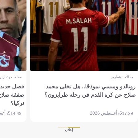
مقالات وتقارير
مقالات وتقارير
رونالدو وميسي نموذجًا.. هل تخلى محمد
فصل جديد بم
صلاح عن كرة القدم في رحلة طرابزون؟
صفقة صلاح
تركيا؟
5 أغسطس 2026
5 أغسطس 2026
14:49
17:29
إعلان