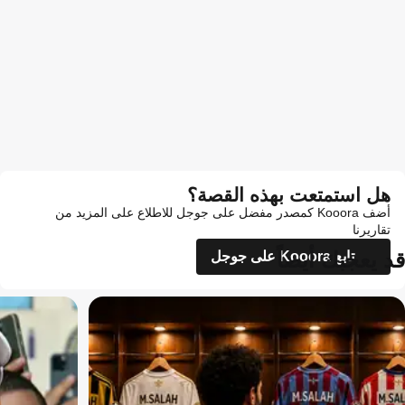
هل استمتعت بهذه القصة؟
أضف Kooora كمصدر مفضل على جوجل للاطلاع على المزيد من
تقاريرنا
قد يعجبك أيضاً
تابع Kooora على جوجل