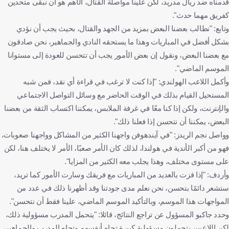
قدمناه ضد ريال مدريد، لكن علينا مواصلة القتال، الأهم هو أن نبقى متحدين
كفريق مهما حدث".
وتابع: "نطالب بعضنا البعض بمزيد من الجهد والقتال، بحيث يجب أن نؤدي
بشكل أفضل في المباريات وهذا ما يستحقه النادي والجماهير، نحن صادقون
مع بعضنا البعض، ونقول إن بعض الأمور يجب أن تتحسن للعودة إلى مستوانا
الموسم الماضي".
وأكمل اللاعب الهولندي: "إذا كنت لا ترغب في قراءة أي نقد، فمن شبه
المستحيل القيام بذلك في الوقت الحاضر مع وسائل التواصل الاجتماعي
والإنترنت، ولكن إذا كنا معًا في غرفة الملابس، يمكننا اكتساب الثقة من بعضنا
البعض، يمكننا أن نتحسن إذا فعلنا ذلك".
وواصل نجم الريدز: "في آيندهوفن واجهنا الكثير من المشاكل وواجهنا صعوبات،
فهو من أكبر الأندية في هولندا، لذلك كان الأمر صعبًا، الأمر لا يختلف هنا، لكن
على مستوى مختلف، وهذا يجلب معه الكثير من المزايا".
وأردف: "إذا فزت بالعديد من المباريات مع فريقك وسارت الأمور كما تريد،
ستشعر دائمًا بتحسن، نحن نعلم مدى جودتنا وقد أظهرنا ذلك في عدد من
المواجهات هذا الموسم، وبالتأكيد الموسم الماضي، علينا فقط أن نتحسن".
وحدد جاكبو المسؤول عن تراجع النتائج، قائلا: "يتحمل المدرب مسؤولية ذلك،
لكن اللاعبين يتحملون مسؤولية كبيرة تجاه أنفسهم وتجاه المدرب والجماهير،