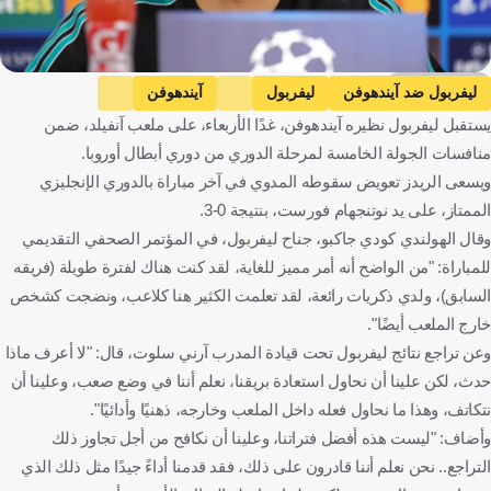
Getty Images
ليفربول ضد آيندهوفن
ليفربول
آيندهوفن
يستقبل ليفربول نظيره آيندهوفن، غدًا الأربعاء، على ملعب آنفيلد، ضمن
دوري أبطال أوروبا
كودي جاكبو
آرني سلوت
إنجلترا
هولندا
منافسات الجولة الخامسة لمرحلة الدوري من دوري أبطال أوروبا.
كرة قدم
ويسعى الريدز تعويض سقوطه المدوي في آخر مباراة بالدوري الإنجليزي
الممتاز، على يد نوتنجهام فورست، بنتيجة 0-3.
وقال الهولندي كودي جاكبو، جناح ليفربول، في المؤتمر الصحفي التقديمي
للمباراة: "من الواضح أنه أمر مميز للغاية، لقد كنت هناك لفترة طويلة (فريقه
السابق)، ولدي ذكريات رائعة، لقد تعلمت الكثير هنا كلاعب، ونضجت كشخص
خارج الملعب أيضًا".
وعن تراجع نتائج ليفربول تحت قيادة المدرب آرني سلوت، قال: "لا أعرف ماذا
حدث، لكن علينا أن نحاول استعادة بريقنا، نعلم أننا في وضع صعب، وعلينا أن
نتكاتف، وهذا ما نحاول فعله داخل الملعب وخارجه، ذهنيًا وأدائيًا".
وأضاف: "ليست هذه أفضل فتراتنا، وعلينا أن نكافح من أجل تجاوز ذلك
التراجع.. نحن نعلم أننا قادرون على ذلك، فقد قدمنا أداءً جيدًا مثل ذلك الذي