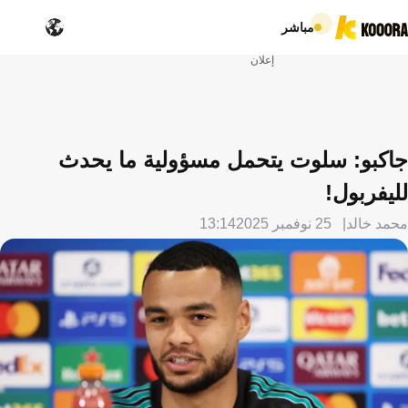
مباشر
إعلان
جاكبو: سلوت يتحمل مسؤولية ما يحدث
لليفربول!
محمد خالد
25 نوفمبر 2025
13:14