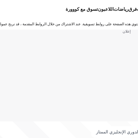
فرق
رياضات
اللاعبون
تسوق مع كووورة
توي هذه الصفحة على روابط تسويقية. عند الاشتراك من خلال الروابط المقدمة ، قد نربح عمولة
إعلان
لدوري الإنجليزي الممتاز