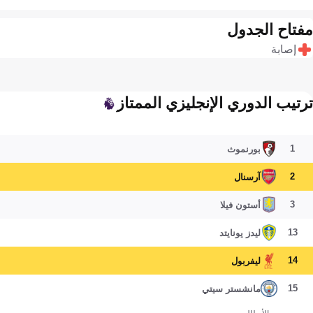
مفتاح الجدول
إصابة
ترتيب الدوري الإنجليزي الممتاز
1
بورنموث
2
آرسنال
3
أستون فيلا
13
ليدز يونايتد
14
ليفربول
15
مانشستر سيتي