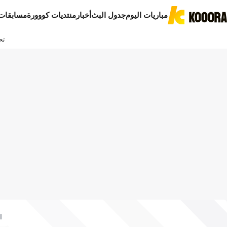
مباريات اليوم
جدول البث
أخبار
منتديات كووورة
مسابقات
تح
ا