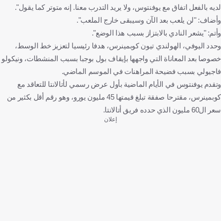
لديه بالفعل اتفاق مع يوفنتوس، ولا يريد التدرب معنا. إنه متوتر كما يقول".
وأضاف: "لن يلعب بعد الآن وسيبقى خارج الملعب".
وأتم: "يشعر النادي بالابتزاز بسبب هذا الوضع".
وحدد اليوفي، الهولندي تيون كوبمينرس، هدفا رئيسيا لتعزيز خط الوسط،
خصوصا بعد المعاناة التي واجهها بإيقاف بول بوجبا بسبب المنشطات، ونيكولو
فاجيولي بسبب فضيحة المراهنات في الموسم الماضي.
وتقدم يوفنتوس في الأيام الماضية بأول عرض رسمي لأتالانتا للتعاقد مع
كوبمينرس، مقترحا صفقة تبلغ قيمتها 45 مليون يورو، وهو رقم أقل بكثير من
سعر ال60 مليون الذي حدده فريق أتالانتا.
إعلان