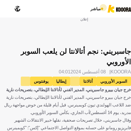
مباشر
إعلان
جاسبريني: نجم أتالانتا لن يلعب السوبر
الأوروبي
KOOORA
08 أغسطس 2024
04:01
السوبر الأوروبي
أتالانتا
إيطاليا
يوفنتوس
خرج جيان بييرو جاسبريني، المدير الفني لأتالانتا الإيطالي، بتصريحات نارية
ريال مدريد
إسبانيا
جيان بييرو غاسبيريني
تيون كووبميينيرز
خرج جيان بييرو جاسبريني، المدير الفني لأتالانتا الإيطالي، بتصريحات نارية
هولندا
كرة قدم
ضد اللاعب الهولندي تيون كوبمينرس، قبل أيام قليلة من خوض مواجهة ريال
مدريد، يوم 14 أغسطس/أب الجاري، بكأس السوبر الأوروبي.
وقال جاسبريني، خلال تصريحات صحفية، نقلها خبير الانتقالات الشهير
فابريزيو رومانو على حسابه بموقع التواصل الاجتماعي "إكس": "كوبمينرس