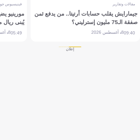
مقالات وتقارير
فينيسيوس جون
جيمارايش يقلب حسابات أرتيتا.. من يدفع ثمن
مورينيو يض
صفقة الـ75 مليون إسترليني؟
يُبنى ريال 
8 أغسطس 2026
8 أغسطس 2026
05:49
09:40
إعلان