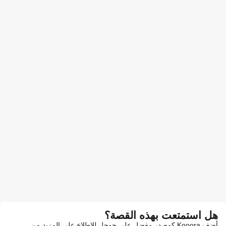
هل استمتعت بهذه القصة؟
أضف Kooora كمصدر مفضل على جوجل للاطلاع على المزيد من