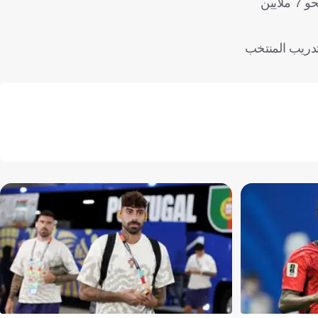
وفي حال رفضه تقديم استقالته، فسيتعين على الاتحاد الألماني لكرة القدم، تفعيل بند إنهاء العقد، وهو ما سيكلفه، بحسب التقارير، نحو 7 ملايين
تدريب المنتخب