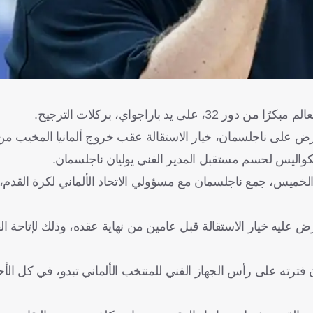
 باراجواي، بركلات الترجيح.
 عرض على ناجلسمان، خيار الاستقالة عقب خروج ألمانيا المخيب من
 بيلد، عُقد اجتماع استمر 3 ساعات، اليوم الخميس، جمع ناجلسمان مع مسؤولي الاتحاد الألماني لكرة ا
الألمانية بأن المدرب البالغ من العمر 38 عامًا، عُرض عليه خيار الاستقالة قبل عامين من نهاية عقده، وذلك لإ
ن فترته على رأس الجهاز الفني للمنتخب الألماني تبدو، في كل الأ