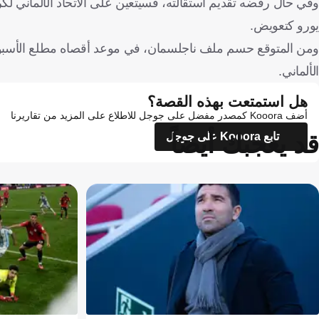
يورو كتعويض.
ومن المتوقع حسم ملف ناجلسمان، في موعد أقصاه مطلع الأسبوع ا
الألماني.
هل استمتعت بهذه القصة؟
أضف Kooora كمصدر مفضل على جوجل للاطلاع على المزيد من تقاريرنا
قد يعجبك أيضاً
تابع Kooora على جوجل