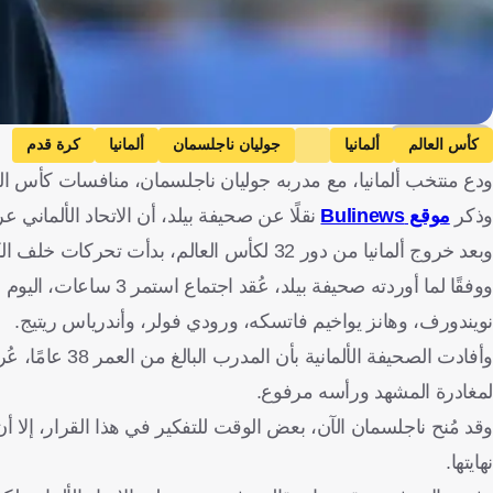
Getty Images
كأس العالم
ألمانيا
جوليان ناجلسمان
ألمانيا
كرة قدم
ودع منتخب ألمانيا، مع مدربه جوليان ناجلسمان، منافسات كأس العالم مبكرًا من دور 32، على يد
وذكر
موقع Bulinews
نقلًا عن صحيفة بيلد، أن الاتحاد الألماني
وبعد خروج ألمانيا من دور 32 لكأس العالم، بدأت تحركات خلف الكواليس لحسم مستقبل المدير الفني يوليان ناجلسمان.
ووفقًا لما أوردته صحيفة
نويندورف، وهانز يواخيم فاتسكه، ورودي فولر، وأندرياس ريتيج.
وأفادت الصحيفة 
لمغادرة المشهد ورأسه مرفوع.
وقد مُنح ناجلسمان الآن، بعض الوقت للتفكير في هذا القرار، إلا أ
نهايتها.