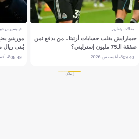
مقالات وتقارير
فينيسيوس جون
جيمارايش يقلب حسابات أرتيتا.. من يدفع ثمن
مورينيو يض
صفقة الـ75 مليون إسترليني؟
يُبنى ريال 
8 أغسطس 2026
8 أغسطس 2026
05:49
09:40
إعلان