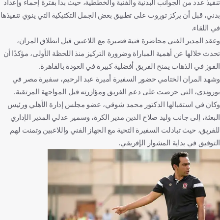
تنفيذ عدد من الجوانب البدنية والفنية والخططية، حيث بدأ بفترة إحماء وإعداد
بدني، قبل أن يركز توروب على تطبيق بعض الجمل التكتيكية التي ينوي تنفيذها
في اللقاء.
وعقد المدير الفني محاضرة فنية قصيرة مع اللاعبين قبل انطلاق المران،
تحدث خلالها عن أهمية المباراة وضرورة التركيز منذ اللحظة الأولى، مؤكدًا أن
الفوز في الذهاب يمنح الفريق أفضلية كبيرة في العودة بالقاهرة.
وشهد المران الختامي حضور السفيرة أميرة عبد الرحيم، سفيرة مصر في
بوروندي، التي حرصت على دعم الفريق ومؤازرته قبل المواجهة المرتقبة.
وكان في استقبالها الدكتور محمد شوقي، عضو مجلس إدارة الأهلي ورئيس
البعثة، إلى جانب وليد صلاح الدين مدير الكرة، وسمير عدلي المدير الإداري
للفريق، حيث تبادلت السفيرة التحية مع الجهاز الفني واللاعبين وتمنت لهم
التوفيق في بداية المشوار الإفريقي.