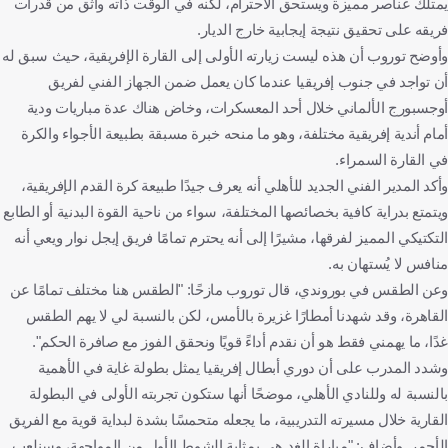
يمتلك عناصر مميزة ويستحق الاحترام، لكنه في الوقت ذاته واثق من قدرات
فريقه على تحقيق نتيجة إيجابية خارج الديار.
وأوضح توروب أن هذه ليست زيارته الأولى إلى القارة الإفريقية، حيث سبق له
أن تواجد في جنوب إفريقيا عندما كان يعمل ضمن الجهاز الفني لفريق
أوجسبورج الألماني خلال أحد المعسكرات، وخاض هناك عدة مباريات ودية
أمام أندية إفريقية مختلفة، وهو ما منحه خبرة مسبقة بطبيعة الأجواء والكرة
في القارة السمراء.
وأكد المدير الفني الجديد للأهلي أنه يعرف جيدًا طبيعة كرة القدم الإفريقية،
ويتمتع بدراية كافية بخصائصها المختلفة، سواء من ناحية القوة البدنية أو الطابع
التكتيكي المميز لفرقها، مشيرًا إلى أنه يحترم تمامًا فريق إيجل نوار ويعي أنه
منافس لا يُستهان به.
وعن الطقس في بوروندي، قال توروب مازحًا: "الطقس هنا مختلف تمامًا عن
القاهرة، وقد شهدنا أمطارًا غزيرة بالأمس، لكن بالنسبة لي لا يهم الطقس
غدًا، ما يهمني فقط هو أن نقدم أداءً قويًا ونحقق الفوز مع صافرة الحكم".
وشدد المدرب على أن دوري أبطال إفريقيا يمثل بطولة غاية في الأهمية
بالنسبة له وللنادي الأهلي، موضحًا أنها ستكون تجربته الأولى في البطولة
القارية خلال مسيرته التدريبية، ما يجعله متحمسًا بشدة لبداية قوية مع الفريق
الأحمر. وأضاف: "مباراة الغد هي بمثابة الشوط الأول من المواجهة، وسنلعب