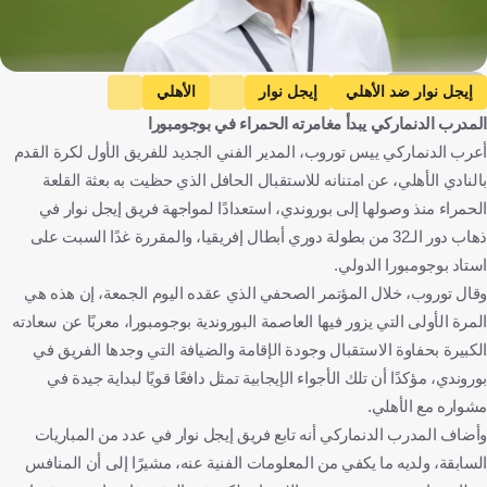
Getty Images
إيجل نوار ضد الأهلي
إيجل نوار
الأهلي
المدرب الدنماركي يبدأ مغامرته الحمراء في بوجومبورا
دوري أبطال إفريقيا - المرحلة التمهيدية
يس ثوروب
مصر
أعرب الدنماركي ييس توروب، المدير الفني الجديد للفريق الأول لكرة القدم
كرة قدم
بالنادي الأهلي، عن امتنانه للاستقبال الحافل الذي حظيت به بعثة القلعة
الحمراء منذ وصولها إلى بوروندي، استعدادًا لمواجهة فريق إيجل نوار في
ذهاب دور الـ32 من بطولة دوري أبطال إفريقيا، والمقررة غدًا السبت على
استاد بوجومبورا الدولي.
وقال توروب، خلال المؤتمر الصحفي الذي عقده اليوم الجمعة، إن هذه هي
المرة الأولى التي يزور فيها العاصمة البوروندية بوجومبورا، معربًا عن سعادته
الكبيرة بحفاوة الاستقبال وجودة الإقامة والضيافة التي وجدها الفريق في
بوروندي، مؤكدًا أن تلك الأجواء الإيجابية تمثل دافعًا قويًا لبداية جيدة في
مشواره مع الأهلي.
وأضاف المدرب الدنماركي أنه تابع فريق إيجل نوار في عدد من المباريات
السابقة، ولديه ما يكفي من المعلومات الفنية عنه، مشيرًا إلى أن المنافس