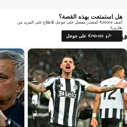
هل استمتعت بهذه القصة؟
أضف Kooora كمصدر مفضل على جوجل للاطلاع على المزيد من
تقاريرنا
قد يعجبك أيضاً
تابع Kooora على جوجل