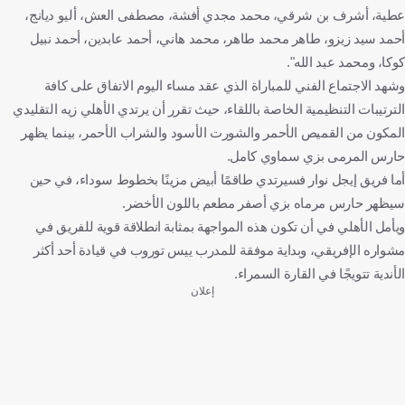
عطية، أشرف بن شرقي، محمد مجدي أفشة، مصطفى العش، أليو ديانج،
أحمد سيد زيزو، طاهر محمد طاهر، محمد هاني، أحمد عابدين، أحمد نبيل
كوكا، ومحمد عبد الله".
وشهد الاجتماع الفني للمباراة الذي عقد مساء اليوم الاتفاق على كافة
الترتيبات التنظيمية الخاصة باللقاء، حيث تقرر أن يرتدي الأهلي زيه التقليدي
المكون من القميص الأحمر والشورت الأسود والشراب الأحمر، بينما يظهر
حارس المرمى بزي سماوي كامل.
أما فريق إيجل نوار فسيرتدي طاقمًا أبيض مزينًا بخطوط سوداء، في حين
سيظهر حارس مرماه بزي أصفر مطعم باللون الأخضر.
ويأمل الأهلي في أن تكون هذه المواجهة بمثابة انطلاقة قوية للفريق في
مشواره الإفريقي، وبداية موفقة للمدرب ييس توروب في قيادة أحد أكثر
الأندية تتويجًا في القارة السمراء.
إعلان