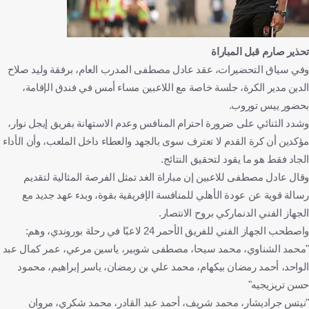
تحذير صارم قبل المباراة
وفي سياق التحضيرات، عقد عادل مصطفى المدرب العام، برفقة وليد صلاح
الدين مدير الكرة، جلسة خاصة مع اللاعبين مساء أمس في فندق الإقامة،
بحضور ييس توروب.
وشدد الثنائي على ضرورة احترام المنافس وعدم الاستهانة بفريق إيجل نوار،
مؤكدين أن كرة القدم لا تعترف سوى بالجهد والعطاء داخل الملعب، وأن الأداء
الجاد فقط هو ما يقود لتحقيق النتائج.
وقال عادل مصطفى للاعبين إن مباراة الغد تمثل الفرصة المثالية لتقديم
رسالة قوية عن عودة الأهلي للمنافسة الإفريقية بقوة، وبدء عهد جديد مع
الجهاز الفني الدنماركي بروح الانتصار.
واصطحب الجهاز الفني للفريق الأحمر 24 لاعبًا في رحلة بوروندي، وهم:
"محمد الشناوي، محمد سيحا، مصطفى شوبير، ياسين مرعي، عمر كمال عبد
الواحد، أحمد رمضان بيكهام، محمد علي بن رمضان، ياسر إبراهيم، محمود
حسن تريزيجيه"
"نيتس جراديشار، محمد شريف، أحمد عبد القادر، محمد شكري، مروان