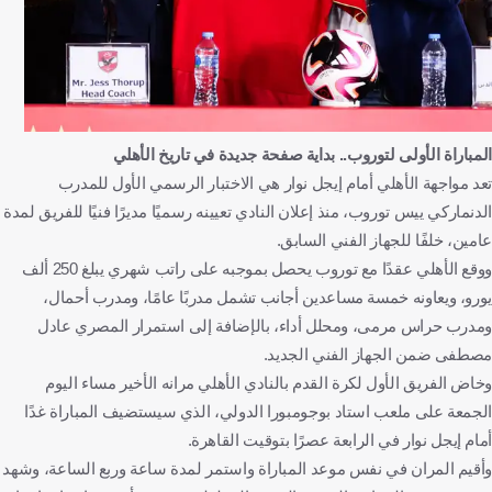
المباراة الأولى لتوروب.. بداية صفحة جديدة في تاريخ الأهلي
تعد مواجهة الأهلي أمام إيجل نوار هي الاختبار الرسمي الأول للمدرب
الدنماركي ييس توروب، منذ إعلان النادي تعيينه رسميًا مديرًا فنيًا للفريق لمدة
عامين، خلفًا للجهاز الفني السابق.
ووقع الأهلي عقدًا مع توروب يحصل بموجبه على راتب شهري يبلغ 250 ألف
يورو، ويعاونه خمسة مساعدين أجانب تشمل مدربًا عامًا، ومدرب أحمال،
ومدرب حراس مرمى، ومحلل أداء، بالإضافة إلى استمرار المصري عادل
مصطفى ضمن الجهاز الفني الجديد.
وخاض الفريق الأول لكرة القدم بالنادي الأهلي مرانه الأخير مساء اليوم
الجمعة على ملعب استاد بوجومبورا الدولي، الذي سيستضيف المباراة غدًا
أمام إيجل نوار في الرابعة عصرًا بتوقيت القاهرة.
وأقيم المران في نفس موعد المباراة واستمر لمدة ساعة وربع الساعة، وشهد