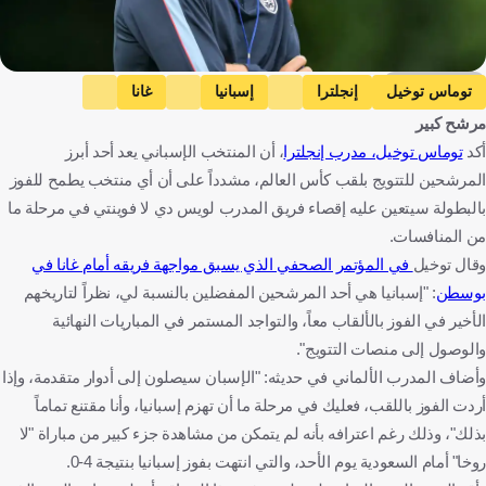
Getty Images
توماس توخيل
إنجلترا
إسبانيا
غانا
مرشح كبير
كأس العالم
السعودية
ألمانيا
إنجلترا
إسبانيا
غانا
أكد
توماس توخيل، مدرب إنجلترا
، أن المنتخب الإسباني يعد أحد أبرز
المملكة العربية السعودية
كرة قدم
المرشحين للتتويج بلقب كأس العالم، مشدداً على أن أي منتخب يطمح للفوز
بالبطولة سيتعين عليه إقصاء فريق المدرب لويس دي لا فوينتي في مرحلة ما
من المنافسات.
وقال توخيل
في المؤتمر الصحفي الذي يسبق مواجهة فريقه أمام غانا في
بوسطن
: "إسبانيا هي أحد المرشحين المفضلين بالنسبة لي، نظراً لتاريخهم
الأخير في الفوز بالألقاب معاً، والتواجد المستمر في المباريات النهائية
والوصول إلى منصات التتويج".
وأضاف المدرب الألماني في حديثه: "الإسبان سيصلون إلى أدوار متقدمة، وإذا
أردت الفوز باللقب، فعليك في مرحلة ما أن تهزم إسبانيا، وأنا مقتنع تماماً
بذلك"، وذلك رغم اعترافه بأنه لم يتمكن من مشاهدة جزء كبير من مباراة "لا
روخا" أمام السعودية يوم الأحد، والتي انتهت بفوز إسبانيا بنتيجة 4-0.