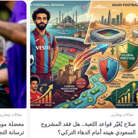
مقالات وتقارير
مقالات وتقارير
صلاح يُغَيّر قواعد اللعبة.. هل فقد المشروع
معضلة مورين
السعودي هيبته أمام الدهاء التركي؟
ترسانة النج