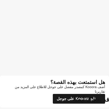
هل استمتعت بهذه القصة؟
أضف Kooora كمصدر مفضل على جوجل للاطلاع على المزيد من
تقاريرنا
قد يعجبك أيضاً
تابع Kooora على جوجل