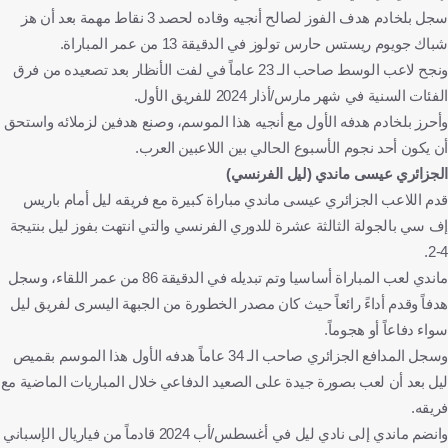
سجل بلخادم هدف الفوز لصالح أنجيه وقاده لحصد 3 نقاط مهمة بعد أن هز
شباك جويوم ريستس حارس تولوز في الدقيقة 13 من عمر المباراة.
ونجح لاعب الوسط صاحب الـ 23 عاماً في لفت الأنظار بعد تصعيده من فرق
الفئات السنية في شهر مارس/أذار 2024 للفريق الأول.
وأحرز بلخادم هدفه الأول مع أنجيه هذا الموسم، وصنع هدفين لزملائه واستحق
أن يكون أحد نجوم الأسبوع الحالي بين اللاعبين العرب.
الجزائري عيسى ماندي (ليل الفرنسي)
قدم اللاعب الجزائري عيسى ماندي مباراة كبيرة مع فريقه ليل أمام باريس
إف سي بالجولة الثالثة عشرة للدوري الفرنسي والتي انتهت بفوز ليل بنتيجة
4-2.
ماندي لعب المباراة أساسيا وتم تبديله في الدقيقة 86 من عمر اللقاء، وسجل
هدفاً وقدم أداءً رائعاً حيث كان مصدر الخطورة من الجبهة اليسرى لفريق ليل
سواء دفاعاً أو هجوماً.
وسجل المدافع الجزائري صاحب الـ 34 عاماً هدفه الأول هذا الموسم بقميص
ليل بعد أن لعب بصورة جيدة على الصعيد الدفاعي خلال المباريات الماضية مع
فريقه.
وانضم ماندي إلى نادي ليل في أغسطس/أب 2024 قادماً من فياريال الإسباني