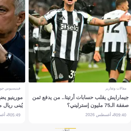
مقالات وتقارير
فينيسيوس جون
جيمارايش يقلب حسابات أرتيتا.. من يدفع ثمن
مورينيو يض
صفقة الـ75 مليون إسترليني؟
يُبنى ريال 
8 أغسطس 2026
8 أغسطس 2026
05:49
09:40
إعلان