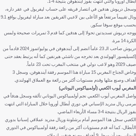
أبطال أوروبا والتي انتهت بفوز آيندهوفن بنتيجة 4-1.
وسجل دريوش هدفين في انتصار فريقه على حساب ليفربول في عقر داره،
ونال تقييماً مرتفعاً هو الأعلى بين لاعبي الفريقين بعد مباراة ليفربول بواقع 9.1
بحسب موقع سوفا سكور.
ووجه دريوش تسديدتين تحولا إلى هدفين كما قدم 3 تمريرات صحيحة ولمس
الكرة 14 مرة.
دريوش صاحب الـ 23 عاماً انضم إلى آيندهوفن في يوليو/تموز 2024 قادماً من
إكسيليسور الهولندي بعد تخرجه من ناشئي هيرنفين كما أنه يرتبط بعقد حتى
صيف 2029 وهو لاعب دولي في منتخب المغرب تحت 23 عاماً.
وخاض الجناح المغربي 15 مباراة هذا الموسم رفقة آيندهوفن، وسجل 3
أهداف وصنع مثلها وقدم مستويات أكثر من رائعة مع العملاق الهولندي.
المغربي أيوب الكعبي (أولمبياكوس اليوناني)
واصل المغربي أيوب الكعبي نجم أولمبياكوس اليوناني تألقه وسجل هدفاً في
مرمى ريال مدريد الإسباني في دوري أبطال أوروبا خلال المباراة التي انتهت
بفوز الريال بنتيجة 4-3 مساء الأربعاء الماضي.
الكعبي سجل هذا الموسم أمام برشلونة وريال مدريد عملاقي إسبانيا بدوري
الأبطال، كما أنه قدم مستويات أكثر من رائعة رفقة أولمبياكوس في الدوري
اليوناني بعد أن سجل 9 أهداف وصنع هدفين لزملائه.