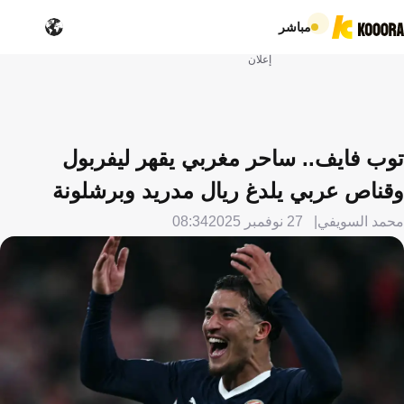
مباشر
إعلان
توب فايف.. ساحر مغربي يقهر ليفربول
وقناص عربي يلدغ ريال مدريد وبرشلونة
محمد السويفي
27 نوفمبر 2025
08:34