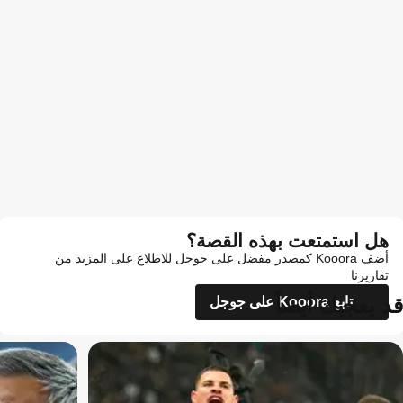
هل استمتعت بهذه القصة؟
أضف Kooora كمصدر مفضل على جوجل للاطلاع على المزيد من
تقاريرنا
قد يعجبك أيضاً
تابع Kooora على جوجل