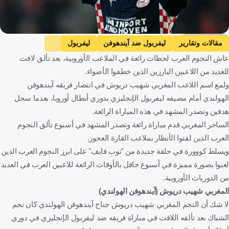
Getty Images
مقالات وتقارير
ليفربول ضد آيندهوفن
ليفربول
عاش النجوم العرب لحظات رائعة في الملاعب الأوروبية، بعد تألق لافت
آيندهوفن
دوري أبطال أوروبا
أولمبياكوس ضد ريال مدريد
للعديد من اللاعبين البارزين الذين خطفوا الأضواء.
أولمبياكوس
ريال مدريد
أيوب الكعبي
شهيب دريوش
ولمع اسم اللاعب المغربي شهيب دريوش في انتصار فريقه آيندهوفن
محمود داوود
عيسى ماندي
ياسين بلخادم
إنجلترا
هولندا
الهولندي أمام مضيفه ليفربول الإنجليزي بدوري أبطال أوروبا، بعدما سجل
اليونان
إسبانيا
المغرب
سوريا
الجزائر
فرنسا
هدفين وتصدر المشهد في هذه المباراة الرائعة.
الساحر المغربي قدم مباراة رائعة وتصدر المشهد في أسبوع تألق النجوم
كرة قدم
العرب الذين لفتوا الأنظار بملاعب القارة العجوز.
ويسلط كووورة في حلقة جديدة من "توب فايف" على ابرز النجوم العرب الذين
لعبوا بصورة مميزة في أسبوع حافل بالأوقات الرائعة للاعبين العرب في العديد
من الدوريات الأوروبية.
المغربي شهيب دريوش (آيندهوفن الهولندي)
لا شك أن النجم المغربي شهيب دريوش جناح آيندهوفن الهولندي كان نجم
الشباك بعد تألقه اللافت في مباراة فريقه ضد ليفربول الإنجليزي في دوري