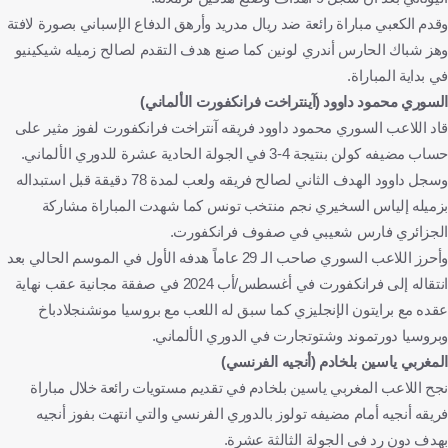
وقدم الكعبي مباراة رائعة ضد ريال مدريد وأرهق الدفاع الإسباني بصورة لافتة
وهز شباك الحارس أندري لونين كما صنع هدف التقدم لصالح زميله شيكينيو
في بداية المباراة.
السوري محمود داوود (آينتراخت فرانكفورت الألماني)
قاد اللاعب السوري محمود داوود فريقه آنتراخت فرانكفورت لفوز مثير على
حساب مضيفه كولن بنتيجة 4-3 في الجولة الحادية عشرة للدوري الألماني.
وسجل داوود الهدف الثاني لصالح فريقه ولعب لمدة 78 دقيقة قبل استبداله
بزميله إلياس السخيري نجم منتخب تونس كما شهدت المباراة مشاركة
الجزائري فارس شعيبي في صفوف فرانكفورت.
وأحرز اللاعب السوري صاحب الـ 29 عاماً هدفه الأول في الموسم الحالي بعد
انتقاله إلى فرانكفورت في أغسطس/أب 2024 في صفقة مجانية عقب نهاية
عقده مع برايتون الإنجليزي كما سبق له اللعب مع بروسيا مونشنجلادباخ
وبروسيا دورتموند وشتوتجارت في الدوري الألماني.
المغربي ياسين بلخادم (أنجيه الفرنسي)
نجح اللاعب المغربي ياسين بلخادم في تقديم مستويات رائعة خلال مباراة
فريقه أنجيه أمام مضيفه تولوز بالدوري الفرنسي والتي انتهت بفوز أنجيه
بهدف دون رد في الجولة الثالثة عشرة.