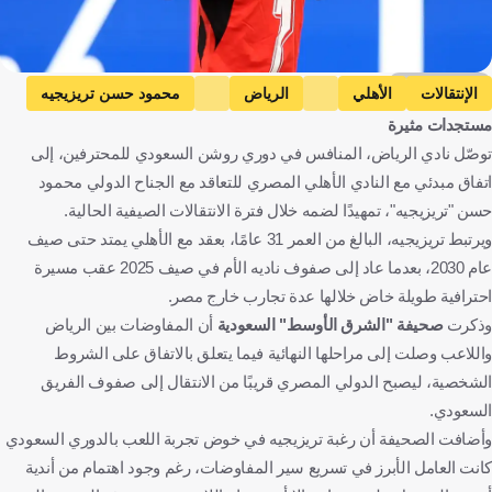
Getty Images
الإنتقالات
الأهلي
الرياض
محمود حسن تريزيجيه
مستجدات مثيرة
أستراليا ضد مصر
أستراليا
مصر
كأس العالم
توصّل نادي الرياض، المنافس في دوري روشن السعودي للمحترفين، إلى
مصر
المملكة العربية السعودية
أستراليا
الولايات المتحدة
اتفاق مبدئي مع النادي الأهلي المصري للتعاقد مع الجناح الدولي محمود
كرة قدم
حسن "تريزيجيه"، تمهيدًا لضمه خلال فترة الانتقالات الصيفية الحالية.
ويرتبط تريزيجيه، البالغ من العمر 31 عامًا، بعقد مع الأهلي يمتد حتى صيف
عام 2030، بعدما عاد إلى صفوف ناديه الأم في صيف 2025 عقب مسيرة
احترافية طويلة خاض خلالها عدة تجارب خارج مصر.
وذكرت
صحيفة "الشرق الأوسط" السعودية
أن المفاوضات بين الرياض
واللاعب وصلت إلى مراحلها النهائية فيما يتعلق بالاتفاق على الشروط
الشخصية، ليصبح الدولي المصري قريبًا من الانتقال إلى صفوف الفريق
السعودي.
وأضافت الصحيفة أن رغبة تريزيجيه في خوض تجربة اللعب بالدوري السعودي
كانت العامل الأبرز في تسريع سير المفاوضات، رغم وجود اهتمام من أندية