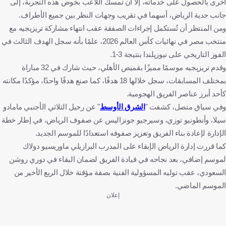
أخرى بالحصول على خدماته، إلا أن تمسك اللاعب بخوض هذه التجربة، إلى
جانب جدية الرياض، أسهما في تقريب وجهات النظر بين جميع الأطراف.
ومن المنتظر أن تُستكمل إجراءات الصفقة عقب انتهاء مشاركة تريزيجيه مع
منتخب مصر في نهائيات كأس العالم 2026، علمًا بأنه سجل الهدف الثالث في
الفوز التاريخي على نيوزيلندا بنتيجة 3-1.
وقدم تريزيجيه موسمًا مميزًا بقميص الأهلي، حيث شارك في 32 مباراة
بمختلف المسابقات، سجل خلالها 18 هدفًا، كما صنع هدفًا واحدًا، مؤكدًا مكانته
كأحد أبرز عناصر الفريق الهجومية.
وفي سياق متصل، كشفت "
الشرق الأوسط
" عن رحيل الثلاثي الأجنبي مامادو
سيلا، وأنطونيو توزي، وسيرجيو جونزاليس عن صفوف الرياض، في إطار خطة
الإدارة لإعادة بناء الفريق وتعزيز صفوفه استعدادًا للموسم الجديد.
كما قررت إدارة الرياض الإبقاء على المدرب البرازيلي ماوريسيو دولاك
لموسم إضافي، بعد نجاحه في قيادة الفريق لضمان البقاء في دوري روشن
السعودي، عقب توليه المسؤولية الفنية بصفة مؤقتة خلال الربع الأخير من
الموسم الماضي.
إعلان