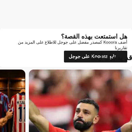
هل استمتعت بهذه القصة؟
أضف Kooora كمصدر مفضل على جوجل للاطلاع على المزيد من
تقاريرنا
قد يعجبك أيضاً
تابع Kooora على جوجل