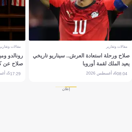
مقالات وتقارير
مقالات وتقارير
صلاح ورحلة استعادة العرش.. سيناريو تاريخي
رونالدو وم
يعيد الملك لقمة أوروبا
صلاح عن ك
6 أغسطس 2026
5 أغسطس 2026
17:29
08:04
إعلان