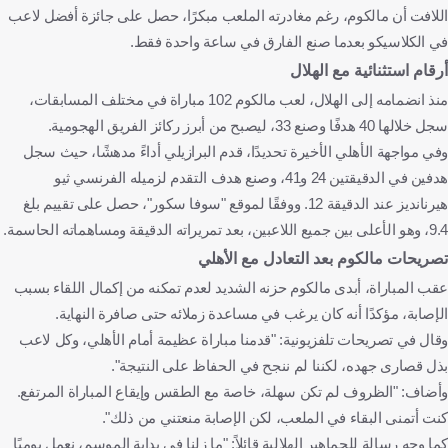
اللافت أن مالكوم، رغم مغادرته الملعب مبكرًا، حصل على جائزة أفضل لاعب
في الكلاسيكو بعدما صنع الفارق في ساعة واحدة فقط.
أرقام استثنائية مع الهلال
منذ انضمامه إلى الهلال، لعب مالكوم 102 مباراة في مختلف المسابقات،
سجل خلالها 40 هدفًا وصنع 33، ليصبح من أبرز ركائز الفريق الهجومية.
وفي مواجهة الأهلي الأخيرة تحديدًا، قدم البرازيلي أداءً مدهشًا، حيث سجل
هدفين في الدقيقتين 24 و41، وصنع هدف التقدم لزميله الفرنسي ثيو
هيرنانديز عند الدقيقة 12. ووفقًا لموقع "سوفا سكور"، حصل على تقييم بلغ
9.4، وهو الأعلى بين جميع اللاعبين، بعد تمريراته الدقيقة ومساهماته الحاسمة.
تصريحات مالكوم بعد التعادل مع الأهلي
عقب المباراة، أبدى مالكوم حزنه الشديد لعدم تمكنه من إكمال اللقاء بسبب
الإصابة، مؤكدًا أنه كان يرغب في مساعدة زملائه حتى صافرة النهاية.
وقال في تصريحات تلفزيونية: "قدمنا مباراة عظيمة أمام الأهلي، وكل لاعب
بذل قصارى جهده، لكننا لم ننجح في الحفاظ على النتيجة".
وأضاف: "الظروف لم تكن سهلة، خاصة مع الطقس وإيقاع المباراة المرتفع.
كنت أتمنى البقاء في الملعب، لكن الإصابة منعتني من ذلك".
كما وجه رسالة للجماهير الهلالية قائلاً: "ما زلنا في بداية الموسم، نعمل يوميًا