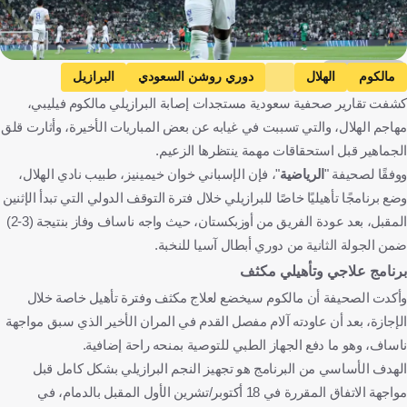
Getty Images
مالكوم
الهلال
دوري روشن السعودي
البرازيل
كشفت تقارير صحفية سعودية مستجدات إصابة البرازيلي مالكوم فيليبي،
المملكة العربية السعودية
كرة قدم
مهاجم الهلال، والتي تسببت في غيابه عن بعض المباريات الأخيرة، وأثارت قلق
الجماهير قبل استحقاقات مهمة ينتظرها الزعيم.
ووفقًا لصحيفة "
الرياضية
"، فإن الإسباني خوان خيمينيز، طبيب نادي الهلال،
وضع برنامجًا تأهيليًا خاصًا للبرازيلي خلال فترة التوقف الدولي التي تبدأ الإثنين
المقبل، بعد عودة الفريق من أوزبكستان، حيث واجه ناساف وفاز بنتيجة (3-2)
ضمن الجولة الثانية من دوري أبطال آسيا للنخبة.
برنامج علاجي وتأهيلي مكثف
وأكدت الصحيفة أن مالكوم سيخضع لعلاج مكثف وفترة تأهيل خاصة خلال
الإجازة، بعد أن عاودته آلام مفصل القدم في المران الأخير الذي سبق مواجهة
ناساف، وهو ما دفع الجهاز الطبي للتوصية بمنحه راحة إضافية.
الهدف الأساسي من البرنامج هو تجهيز النجم البرازيلي بشكل كامل قبل
مواجهة الاتفاق المقررة في 18 أكتوبر/تشرين الأول المقبل بالدمام، في