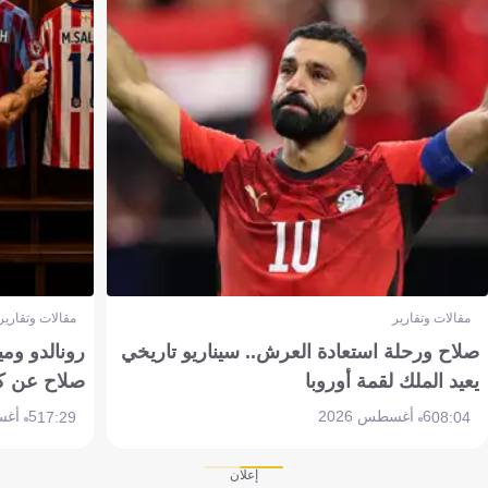
مقالات وتقارير
مقالات وتقارير
صلاح ورحلة استعادة العرش.. سيناريو تاريخي
رونالدو وم
يعيد الملك لقمة أوروبا
صلاح عن ك
6 أغسطس 2026
5 أغسطس 2026
17:29
08:04
إعلان