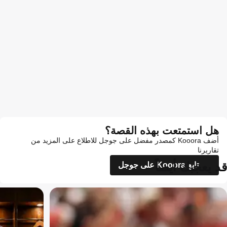
هل استمتعت بهذه القصة؟
أضف Kooora كمصدر مفضل على جوجل للاطلاع على المزيد من
تقاريرنا
قد يعجبك أيضاً
تابع Kooora على جوجل