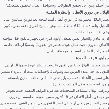
من أجلكم ومن أجل تحقيق البطولات، وسنواصل القتال لتحقيق تطلعاتكم".
الهلال في دوري الأبطال والنظرة المقبلة
تصدر الهلال مجموعته في دوري أبطال آسيا للنخبة بعد فوزين متتاليين على
الدحيل وناساف، جامعًا 6 نقاط كاملة، وهو ما يمنح الفريق دفعة معنوية كبيرة
رغم الغيابات والإصابات.
إدارة النادي والجهاز الفني يضعان أولوية كبرى في تجهيز مالكوم قبل مواجهة
الاتفاق بالدوري، حيث تمثل عودته عنصر قوة هجوميًا ونفسيًا لزملائه، خاصة
أنه من أكثر اللاعبين انسجامًا مع خطة إنزاجي.
جماهير تترقب العودة
تعيش جماهير الهلال حالة من القلق والترقب بانتظار عودة نجمها البرازيلي،
الذي بات أحد أعمدة الفريق منذ وصوله. فالإحصائيات تثبت أن تأثيره لا يقتصر
على تسجيل الأهداف فحسب، بل يتعدى ذلك إلى صناعة الفارق بلمساته
وتمريراته وحضوره في المباريات الكبيرة.
ويترقب الهلال استئناف المنافسات بعد فترة التوقف المقبلة، حيث يخوض
مواجهة قوية أمام الاتفاق في 18 أكتوبر ضمن الجولة الخامسة من دوري
روشن للمحترفين، قبل أن يلتقي السد القطري في 21 من الشهر نفسه بدوري