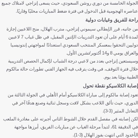
الجولة الخامسة من دوري روشن السعودي، حيث يسعى إنزاجي لامتلاك جميع
عناصره الهجومية قبل الدخول في فترة ضغط المباريات محليًا وقاريًا.
راحة للفريق وغيابات دولية
من جانبه، قرر الإيطالي سيموني إنزاجي، مدرب الهلال، منح اللاعبين إجازة
لمدة 6 أيام على أن تعود التدريبات الإثنين المقبل، في ظل غياب 7 لاعبين
دوليين التحقوا بمعسكر المنتخب السعودي استعدادًا لمواجهتي إندونيسيا
والعراق يومي 8 و14 أكتوبر/تشرين الأول.
وسيستعين إنزاجي بعدد من لاعبي درجة الشباب لإكمال الحصص التدريبية
خلال فترة التوقف، في وقت يترقب فيه الجهاز الفني تطورات حالة مالكوم
الطبية يومًا بعد يوم.
إصابة الكلاسيكو نقطة تحول
تعود إصابة مالكوم إلى مباراة الكلاسيكو أمام الأهلي في الجولة الثالثة من
الدوري، حيث تألق اللاعب بشكل لافت وسجل ثنائية وصنع هدفًا آخر في
التعادل المثير (3-3).
لكن إصابته في مفصل القدم خلال الشوط الثاني أجبرته على مغادرة الملعب
في الدقيقة 61، لتبدأ مرحلة الغياب عن مباريات الفريق، أبرزها مواجهة
الأخدود التي انتهت بفوز الهلال (3-1).