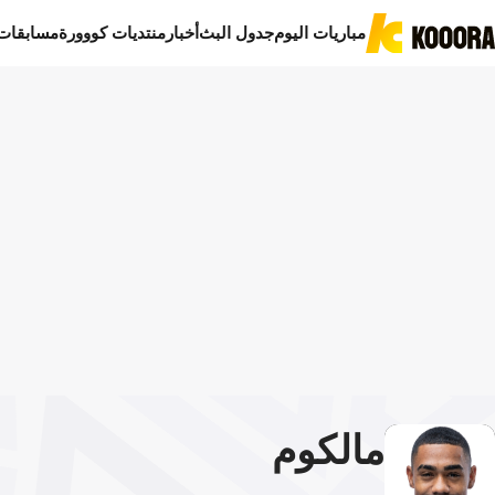
مباريات اليوم
جدول البث
أخبار
منتديات كووورة
مسابقات
مالكوم