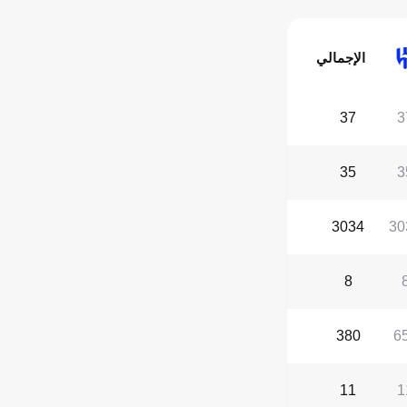
الإجمالي
37
3
35
3
3034
30
8
380
6
11
1