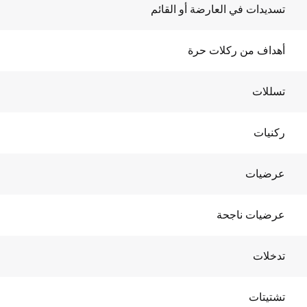
تسديدات في العارضة أو القائم
أهداف من ركلات حرة
تسللات
ركنيات
عرضيات
عرضيات ناجحة
تدخلات
تشتيتات