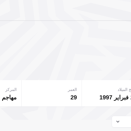
 الميلاد
العمر
المركز
1
29
مهاجم