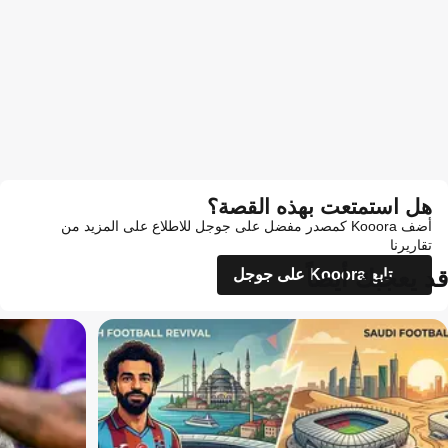
هل استمتعت بهذه القصة؟
أضف Kooora كمصدر مفضل على جوجل للاطلاع على المزيد من
تقاريرنا
قد يعجبك أيضاً
تابع Kooora على جوجل