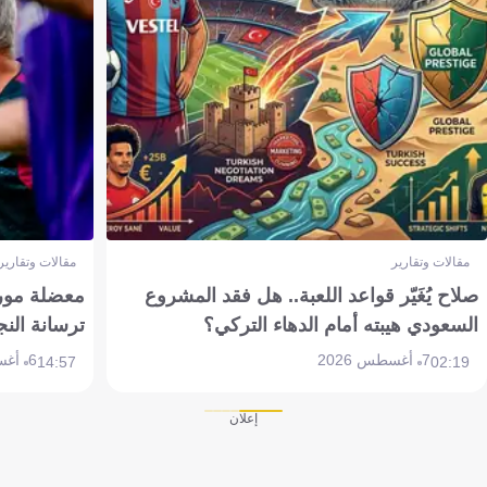
مقالات وتقارير
مقالات وتقارير
صلاح يُغَيّر قواعد اللعبة.. هل فقد المشروع
معضلة مورين
السعودي هيبته أمام الدهاء التركي؟
ترسانة النج
7 أغسطس 2026
6 أغسطس 2026
14:57
02:19
إعلان