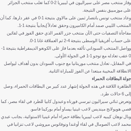
وفاز منتخب مصر على سيراليون في ليبيريا 2-0 كما تغلب منتخب الجزائر
على موزمبيق بنفس النتيجة.
وعاد منتخب تونس بانتصار ثمين على مالاوي بنتيجة 1-0 في عقر دارها، كما أن
المنتخب الليبي صمد أمام الكاميرون وحقق تعادلاً إيجابياً بنتيجة 1-1.
مفاجأة التصفيات حتى الآن منتخب جزر القمر الذي حقق الفوز في لقائين
على حساب أفريقيا الوسطى بنتيجة 4-2 ثم العملاقة غانا 1-0.
وواصل المنتخب السوداني تألقه بعدما فاز على الكونغو الديمقراطية بنتيجة 1-
0 عقب تعادله مع توجو 1-1 في الجولة الأولى.
في المقابل، تعادل منتخب موريتانيا مع جنوب السودان بدون أهداف ليواصل
الانطلاقة المخيبة مبتعدا عن الفوز للمباراة الثانية.
جولة البطاقات الحمراء
الظاهرة اللافتة في هذه الجولة إشهار عدد كبير من البطاقات الحمراء، وصل
إلى 6 حالات طرد.
وتعرض ثنائي سيراليون تيرسي فورناه وعبدول كابيا للطرد في لقاء مصر، كما
قصي هوبولانج مينديس لاعب غينيا بيساو أمام بوركينا فاسو.
ونال نوهان كيبيه لاعب ليبيريا بطاقة حمراء أمام غينيا الاستوائية، بجانب عبدي
محمد لاعب الصومال في لقاء أوغندا ونوفاتوس ميروشي لاعب تنزانيا في