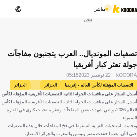
مباشر
إعلان
تصفيات المونديال.. العرب يتجنبون مفاجآت
جولة تعثر كبار أفريقيا
KOOORA
22 نوفمبر 2023
05:15
التصفيات المؤهلة لكأس العالم - إفريقيا
الجزائر
الجزائر
أسدل الستار على منافسات الجولة الثانية للتصفيات الأفريقية المؤهلة لكأس
الكونغو الديمقراطية
الكونغو - كينشاسا
مصر
مصر
أسدل الستار على منافسات الجولة الثانية للتصفيات الأفريقية المؤهلة لكأس
مالاوي
ملاوي
المغرب
المغرب
موزمبيق
العالم 2026، والتي شهدت بعض المفاجآت وتعثر منتخبات كبرى في القارة
موزمبيق
نيجيريا
نيجيريا
زيمبابوي
زيمبابوي
السمراء.
تونس
تونس
سيراليون
سيراليون
السودان
وتجنبت المنتخبات العربية السقوط في فخ المفاجآت خلال هذه التصفيات
حتى الآن، بعدما حققت مصر وتونس والمغرب والجزائر الانتصار.
السودان
غانا
غانا
جزر القمر
جزر القمر