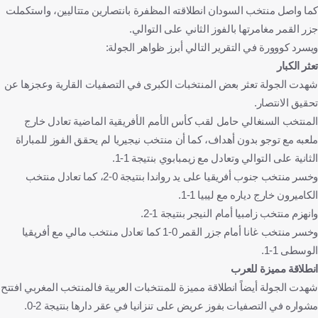
كما واصل منتخب السودان انطلاقته المظفرة بانتصارين متتاليين، واستكملت
تنزانيا
تنزانيا
كرة قدم
جزر القمر مغامرتها بالفوز الثاني على التوالي.
ويسرد كووورة في التقرير التالي أبرز ظواهر الجولة:
تعثر الكبار
شهدت الجولة تعثر بعض المنتخبات الكبرى في التصفيات القارية وعجزها عن
تحقيق الانتصار.
المنتخب السنغالي حامل لقب كأس الأمم الأفريقية الماضية تعادل خارج
ملعبه مع توجو بدون أهداف، كما أن منتخب نيجيريا لم يحقق الفوز للمباراة
الثانية على التوالي وتعادل مع زيمبابوي بنتيجة 1-1.
وخسر منتخب جنوب أفريقيا على يد رواندا بنتيجة 0-2، كما تعادل منتخب
الكاميرون خارج دياره مع ليبيا 1-1.
وانهزم منتخب زامبيا أمام النيجر بنتيجة 1-2.
وخسر منتخب غانا أمام جزر القمر 0-1 كما تعادل منتخب مالي مع أفريقيا
الوسطى 1-1.
انطلاقة مميزة للعرب
شهدت الجولة أيضاً انطلاقة مميزة للمنتخبات العربية فالمنتخب المغربي افتتح
مشواره في التصفيات بفوز عريض على تنزانيا في عقر دارها بنتيجة 2-0.