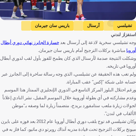
Getty Images
تشيلسي
آرسنال
باريس سان جيرمان
استفزاز لندني
دوري أبطال أوروبا
إنجلترا
فرنسا
كرة قدم
وجه تشيلسي سخرية لاذعة إلى آرسنال بعد
خسارة الجانرز نهائي دوري أبطال
أوروبا
مباشرة بركلات الترجيح أمام باريس سان جيرمان.
وشكلت النتيجة صدمة لآرسنال الذي كان يطمح للفوز بأول لقب لدوري أبطال
أوروبا في تاريخه.
ولم تغب هذه الحقيقة عن تشيلسي، الذي وجه رسالة ساخرة إلى الجانرز عبر
حسابه على شبكة "إكس" عقب المباراة.
ورغم احتلال البلوز المركز التاسع في الدوري الإنجليزي الممتاز هذا الموسم
وعدم مشاركته في أي بطولة أوروبية خلال الموسم المقبل، نشر النادي إعلاناً
لجولات زيارة ملعب ستامفورد بريدج، متضمناً زيارة لما وصفه بـ"موطن
الألقاب في لندن".
وكان تشيلسي قد توج بلقب دوري أبطال أوروبا عام 2012 بعد فوزه على بايرن
ميونخ بركلات الترجيح تحت قيادة مدربه آنذاك روبرتو دي ماتيو، كما فاز به في