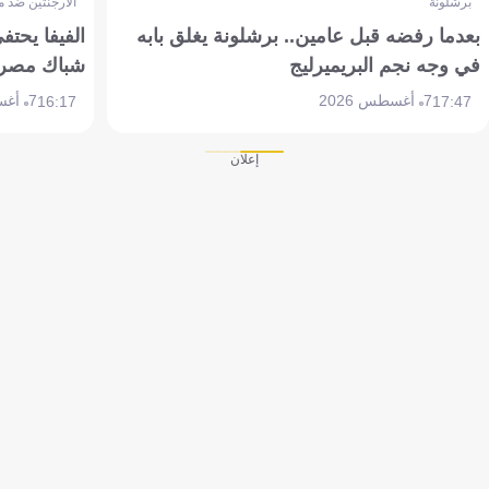
برشلونة
الأرجنتين ضد 
بعدما رفضه قبل عامين.. برشلونة يغلق بابه
الفيفا يحتفي
في وجه نجم البريميرليج
شباك مصر
7 أغسطس 2026
7 أغسطس 2026
16:17
17:47
إعلان