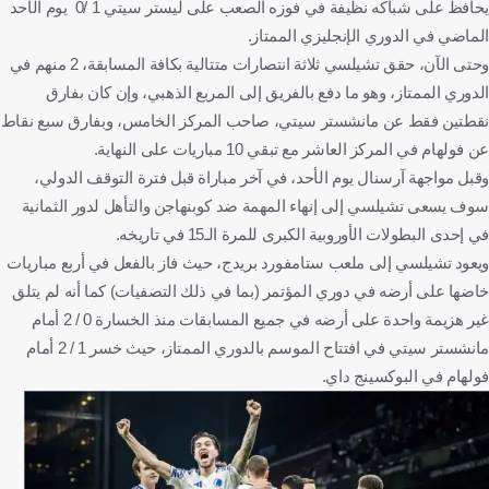
يحافظ على شباكه نظيفة في فوزه الصعب على ليستر سيتي 1 /0 يوم الأحد
الماضي في الدوري الإنجليزي الممتاز.
وحتى الآن، حقق تشيلسي ثلاثة انتصارات متتالية بكافة المسابقة، 2 منهم في
الدوري الممتاز، وهو ما دفع بالفريق إلى المربع الذهبي، وإن كان بفارق
نقطتين فقط عن مانشستر سيتي، صاحب المركز الخامس، وبفارق سبع نقاط
عن فولهام في المركز العاشر مع تبقي 10 مباريات على النهاية.
وقبل مواجهة آرسنال يوم الأحد، في آخر مباراة قبل فترة التوقف الدولي،
سوف يسعى تشيلسي إلى إنهاء المهمة ضد كوبنهاجن والتأهل لدور الثمانية
في إحدى البطولات الأوروبية الكبرى للمرة الـ15 في تاريخه.
ويعود تشيلسي إلى ملعب ستامفورد بريدج، حيث فاز بالفعل في أربع مباريات
خاضها على أرضه في دوري المؤتمر (بما في ذلك التصفيات) كما أنه لم يتلق
غير هزيمة واحدة على أرضه في جميع المسابقات منذ الخسارة 0 / 2 أمام
مانشستر سيتي في افتتاح الموسم بالدوري الممتاز، حيث خسر 1 / 2 أمام
فولهام في البوكسينج داي.