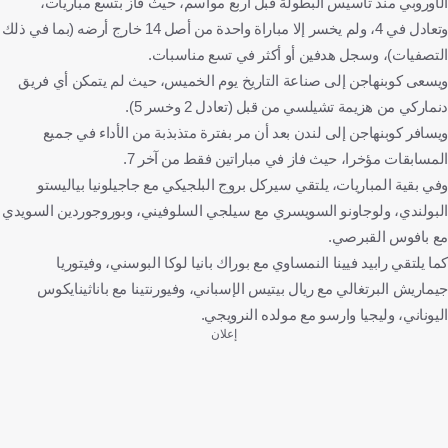
الأوروبي منذ تأسيس البطولة قبل أربع مواسم، حيث فاز بتسع مباريات،
وتعادل في 4، ولم يخسر إلا مباراة واحدة من أصل 14 خارج أرضه (بما في ذلك
التصفيات)، وسجل هدفين أو أكثر في تسع مناسبات.
ويسعى كوبنهاجن إلى صناعة التاريخ يوم الخميس، حيث لم يتمكن أي فريق
دنماركي من هزيمة تشيلسي من قبل (تعادل 2 وخسر 5).
ويسافر كوبنهاجن إلى لندن بعد أن مر بفترة متذبذبة من الأداء في جميع
المسابقات مؤخرا، حيث فاز في مباراتين فقط من آخر 7.
وفي بقية المباريات، يلتقي سيركل بروج البلجيكي مع جاجيلونيا بياليستو
البولندي، ولوجاونو السويسري مع سيلجي السلوفيني، وبوروجوردين السويدي
مع بافوس القبرصي.
كما يلتقي رابيد فيينا النمساوي مع بوراك بانيا لوكا البوسني، وفيتوريا
جيماريش البرتغالي مع ريال بيتيس الإسباني، وفيورنتينا مع باناثينايكوس
اليوناني، وليجيا وارسو مع مولده النرويجي.
إعلان