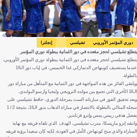
EPA
دوري المؤتمر الأوروبي
تشيلسي
إنجلترا
يتطلع تشيلسي لحجز مقعده في دور الثمانية ببطولة دوري المؤتمر
ريال بيتيس
إسبانيا
سيليي NK
سلوفينيا
يتطلع تشيلسي لحجز مقعده في دور الثمانية ببطولة دوري المؤتمر الأوروبي،
مولدي
النرويج
ديورجاردن
السويد
عندما يستضيف كوبنهاجن الدنماركي غدا الخميس، في إياب دور الـ16
جيماريش
البرتغال
باناثينايكوس
اليونان
بالطولة.
فيورنتينا
إيطاليا
سيركل بروج
بلجيكا
ويلتقي الفائز من هذه المواجهة في دور الثمانية مع المتأهل من مباراة دور
الـ16 الأخرى التي تجمع بين مولده النرويجي وليجيا وارسو البولندي.
ياجييلونيا بياليوستوك
بولندا
كوبنهاجن
الدانمرك
وبعد تحقيق الفوز في مبارياته الست بمرحلة الدوري، حافظ تشيلسي على
ليجيا فارسزاوا
سويسرا
رابيد فيينا
النمسا
سجله المثالي بالبطولة بالانتصار في مباراة الذهاب بدور الـ16، بنتيجة 2 / 1
بوراك باينيالوكا
البوسنة والهرسك
بافوس
قبرص
بفضل هدفي رييس يمس وإنزو فرنانديز.
كرة قدم
وانتقد إنزو ماريسكا، مدرب تشيلسي، الهدف الذي تلقاه فريقه مع نهاية
المباراة والذي منح كوبنهاجن الأمل في العودة، لكنه كان سعيدا برؤية فريقه