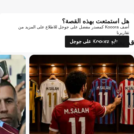
هل استمتعت بهذه القصة؟
أضف Kooora كمصدر مفضل على جوجل للاطلاع على المزيد من
تقاريرنا
قد يعجبك أيضاً
تابع Kooora على جوجل