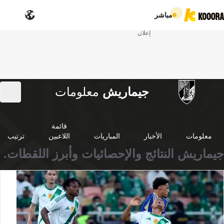
مباشر
إعلان
جيماريش
معلومات
قائمة
معلومات
الأخبار
المباريات
اللاعبين
ترتيب
جيماريش النتائج والإحصائيات وأبرز اللقطات.