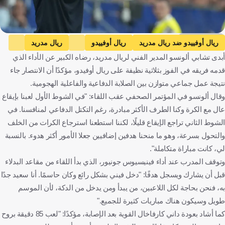
Getty Images
ريال أوفييدو ضد ريال مدريد
ريال أوفييدو
ريال مدريد
أبدى تشابي ألونسو المدير الفني لريال مدريد، رضاه الكبير عن الأداء الذي
الدوري الإسباني
تشابي ألونسو
إسبانيا
كرة قدم
قدمه فريقه في الفوز بثلاثية نظيفة على ريال أوفيدو، مؤكدًا أن الانتصار جاء
نتيجة عمل جماعي متوازن بين الصلابة الدفاعية والفاعلية الهجومية.
وقال ألونسو في المؤتمر الصحفي عقب اللقاء: "في الشوط الأول لعبنا بإيقاع
عال مع الكرة وكنا الطرف الأكثر مبادرة، رغم التكتل الدفاعي لمنافسنا. في
الشوط الثاني تراجع الإيقاع قليلًا، لكننا استطعنا استرجاع الكرات من الخلف
والتحول بسرعة، وهو ما منحنا هدفين إضافيين جعلا الأمور أكثر هدوء. بالنسبة
لي، كانت مباراة متكاملة".
وتوقف المدرب عند أداء فينيسيوس جونيور، الذي بدأ اللقاء من مقاعد البدلاء
قبل أن يشارك ويسجل هدفًا: "دخل فيني بشكل رائع وكان حاسمًا. أنا سعيد جدًا
به، فنحن بحاجة لكل اللاعبين، من يبدأ ومن يدخل من الدكة، لأن الموسم
طويل وسيكون هناك مباريات كثيرة للجميع."
كما أشاد بعودة داني كارفاخال القوية بعد الإصابة، مؤكدًا: "لعب 85 دقيقة بروح