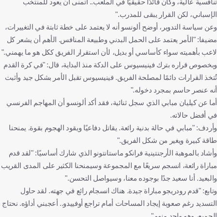
تنافسية عالية، وكان قائدًا حقيقيًا في الملعب.. أتمنى أن يعود للمنتخب
الإسباني، لكن القرار يبقى للمدرب."
وعن سياسة التدوير، أوضح ألونسو أنه لا يعتمد على خطة ثابتة في التغييرات،
مضيفا: "الأمر يعتمد على الحمل البدني وطبيعة المنافس. الأهم أن يشعر كل
لاعب بأهميته سواء كأساسي أو بديل، لأن استقرار الفريق ككل هو ما يهمني."
وبخصوص قراره بترك فينيسيوس على الدكة منذ البداية، قال: "في كرة القدم
تُتخذ القرارات دائمًا لمصلحة الفريق. فينيسيوس تقبل الأمر بشكل جيد وأثبت
أنه عنصر حاسم بمجرد دخوله."
أما عن كيليان مبابي الذي سجل ثنائية، فقد أكد ألونسو أن المهاجم الفرنسي
في أفضل حالاته.
وأردف: "مبابي في حالة بدنية رائعة. يقاتل دفاعيًا ويقود الهجوم بقوة. يمنحنا
طاقة كبيرة ويغير من شكل الفريق."
وأشاد بالموهبة الأرجنتينية فرانكو ماستانتونو الذي شارك أساسيًا: "لقد قدم
مباراة رائعة، انسجم سريعًا مع المجموعة وسيمنحنا الكثير على المدى القريب
والبعيد. أنا سعيد جدًا بوجوده معنا، وسيواصل التحسن."
وتابع: "قدم رودريجو مباراة جيدة. هناك انسجام رائع في جهته. لقد حاول
التسديد رغم صعوبة إيجاد المساحات أمام تراجع أوفييدو.. أعجبني أداؤه. نحتاج
الجميع، وهو واحد منهم".