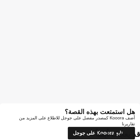
هل استمتعت بهذه القصة؟
أضف Kooora كمصدر مفضل على جوجل للاطلاع على المزيد من
تقاريرنا
قد يعجبك أيضاً
تابع Kooora على جوجل