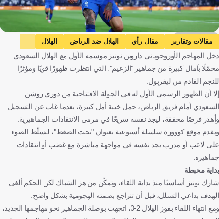
Getty Images
مقالات وتقارير
مقال رأي
الهلال ضد الرياض
الهلال
دخل المهاجم الأوروجوياني داروين نونيز موسمه الأول مع الهلال السعودي
الرياض
دوري روشن السعودي
داروين نونيز
محمّلًا بآمال كبيرة من جماهير "الزعيم"، التي انتظرت ظهورًا قويًا ومؤثرًا
المملكة العربية السعودية
أورغواي
كرة قدم
للنجم القادم من ليفربول.
إلا أن الظهور الرسمي الأول له في الجولة الافتتاحية من دوري روشن
السعودي أمام فريق الرياض، حمل خيبة أمل كبيرة، بعدما غاب عن التسجيل
وأهدر فرصًا محققة، ليجد نفسه سريعًا في مرمى الانتقادات الجماهيرية.
ويقدم موقع كووورة سلسلة أسبوعية بعنوان "تحت الضغط"، لتسلّط الضوء
على لاعب أو مدرب يجد نفسه في مواجهة مباشرة مع غضب أو انتقادات
جماهيره.
بداية محبطة
شارك نونيز أساسيًا منذ بداية اللقاء، وتمكّن من هز الشباك لكن الحكم ألغى
الهدف بداعي التسلل، قبل أن تتراجع بصمته الهجومية بشكل واضح.
ومع انتهاء اللقاء بفوز الهلال 2-0، اتجهت بوصلة الجماهير نحو مهاجمها الجديد،