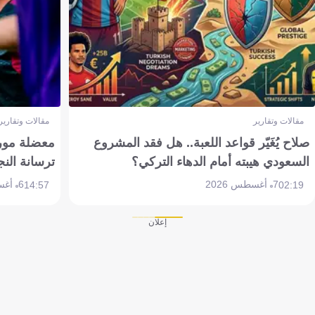
مقالات وتقارير
مقالات وتقارير
صلاح يُغَيّر قواعد اللعبة.. هل فقد المشروع
معضلة مورين
السعودي هيبته أمام الدهاء التركي؟
ترسانة النج
7 أغسطس 2026
6 أغسطس 2026
14:57
02:19
إعلان