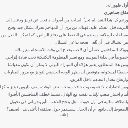
أول ظهور له.
دفاع جماهيري
ورغم كل هذا النقد، لم تخلُ الساحة من أصوات دافعت عن نونيز ودعت إلى
التريث قبل الحكم عليه. فهناك من يرى أن المهاجم تحرك بشكل جيد وفتح
مساحات لزملائه، وساهم في الضغط على دفاع الرياض، كما تمكن بالفعل من
هز الشباك قبل أن يُلغى هدفه بداعي التسلل.
ويؤكد المدافعون عنه أن أي لاعب يحتاج إلى وقت للانسجام مع زملائه،
خصوصاً في بداية الموسم ومع تغيير المنظومة التكتيكية تحت قيادة إنزاجي.
ومن هذا المنطلق، يعتبر هؤلاء أن المباراة الأولى لا يمكن أن تكون مقياسًا
حقيقيًا لمستواه، متوقعين أن يظهر الوجه الحقيقي لنونيز مع مرور المباريات
وارتفاع معدل التفاهم داخل الفريق.
وبين انتقادات لاذعة وصوت خافت يمنحه بعض الوقت، يقف داروين نونيز مبكرًا
أمام اختبار صعب لإثبات نفسه مع الهلال. فبينما خطف المنافسين الأضواء
بانطلاقة مثالية في أول جووله.. هل ينجح اللاعب الأوروجوياني في تحويل
الضغوط إلى دافع، أم أن الجدل سيستمر حول صفقته الأغلى هذا الصيف؟
إعلان