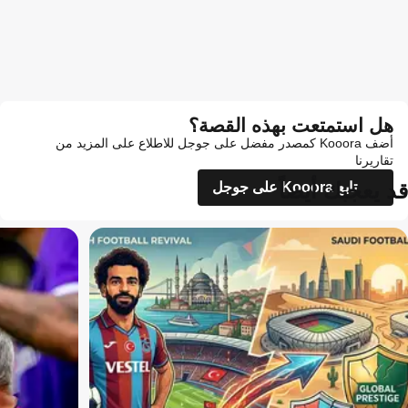
هل استمتعت بهذه القصة؟
أضف Kooora كمصدر مفضل على جوجل للاطلاع على المزيد من
تقاريرنا
قد يعجبك أيضاً
تابع Kooora على جوجل