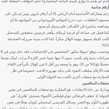
الذي لم يقدم ما يوازي قيمته المالية الضخمة ولا حجم التوقعات المعلقة عليه.
أرقام صادمة
رغم مشاركته الأساسية أمام الرياض، إلا أن أرقام داروين نونيز لم تكن على
مستوى التطلعات، حيث خرج المهاجم الأوروجوياني من المواجهة بلا أي
مساهمة مباشرة في الأهداف، فلم يسجل أو يصنع.
كما فشل في صناعة أي فرصة لزملائه، وأهدر فرصتين محققتين للتسجيل
كانت كفيلة بتسهيل مهمة الهلال مبكرا، كما كانت نسبة تمريراته الصحيحة
71%.
وبحسب موقع "سوفا سكور" المتخصص في الإحصائيات، فقد دخل نونيز في 8
صراعات بدنية ولم يكسب سوى 3 منها، فيما خسر الكرة 8 مرات، لينال تقييمًا
ضعيفًا بلغ 5.8 من 10، وهو ما وضعه بين أقل لاعبي الهلال تأثيراً في اللقاء.
هذه الأرقام سلطت الضوء على بداية مهزوزة للاعب، خصوصا في ظل
المقارنة مع صفقات أخرى تألقت منذ الجولة الأولى.
صفقات المنافسين
وما زاد من حدّة الانتقادات، هو المقارنة مع صفقات المنافسين في نفس
الجولة؛ إذ خطف البرتغالي جواو فيليكس الأضواء بتسجيل "هاتريك" في
ظهوره الأول مع النصر، وسجّل الفرنسي كينجسلي كومان هدفًا في نفس
المباراة. وبصم الأرجنتيني ماتيو ريتيجي على ثنائية مؤثرة مع القادسية في أول