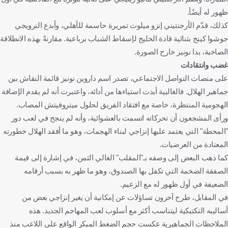
ظهور له أيضًأ.
كذلك، قدّم الأرجنتيني إنزو ميلوت تمريرة حاسمة للأهلي، وأبدع النرويجي
جوشوا كينج بثنائية قادة الخليج لإسقاط الشباب برباعية. مقارنةً بهذه الانطلاقة
الصاخبة، بدا نونيز خارج الصورة.
غضب وانتقادات
على منصات التواصل الاجتماعي، تصدر اسم داروين نونيز قائمة النقاش بين
جماهير الهلال. فالغالبية أبدت استياءها من أدائه، واعتبرت أنه لم يقدم الإضافة
الهجومية المنتظرة، خاصة مع افتقاد الفريق لحلول ميتروفيتش المصاب.
ورأى المشجعون أن تحركاته اتسمت بالعشوائية، وأنه لم ينجح في لعب دور
"المحطة" التي يعتمد عليها إنزاجي لبناء الهجمات، وهو ما أفقد الهلال خطورته
المعتادة من العرضيات.
كما ذهب البعض إلى وصفه بـ"المقلب" الغالي الثمن، في إشارة إلى قيمة
الصفقة الضخمة التي تكفل بها الصندوق، وهو ما ظهر به بسبب أرقامه
الضعيفة في أول ظهور له مع الزعيم.
في المقابل، طرح آخرون تساؤلات عن إمكانية أن يغير إنزاجي بعض من
أساليبه التكتيكية ليتناسب أكثر مع أسلوب لعب المهاجم الجديد. هذه
الملاحظات الجماهيرية عكست حجم الضغط المبكر الواقع على اللاعب منذ