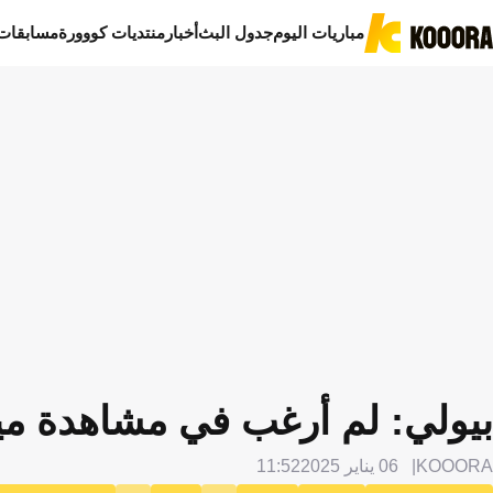
مباريات اليوم
جدول البث
أخبار
منتديات كووورة
مسابقات
بيولي: لم أرغب في مشاهدة مي
KOOORA
06 يناير 2025
11:52