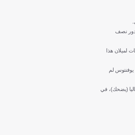
.
لدور نصف
ات لميلان هذا
 يوفنتوس لم
ليا (يضحك)، في