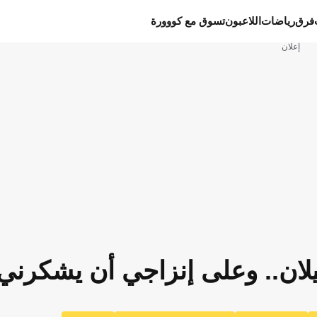
فرق
رياضات
اللاعبون
تسوق مع كووورة
إعلان
لان.. وعلى إنزاجي أن يشكرني