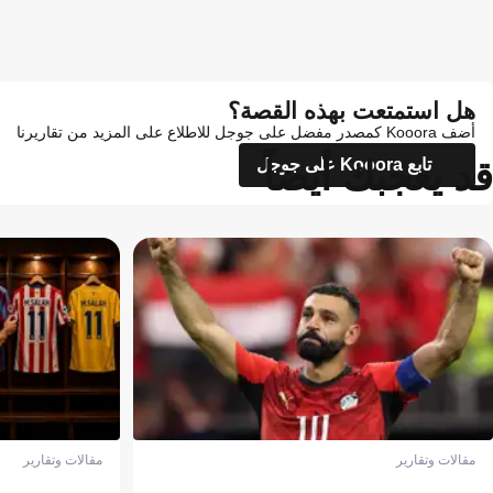
هل استمتعت بهذه القصة؟
أضف Kooora كمصدر مفضل على جوجل للاطلاع على المزيد من تقاريرنا
قد يعجبك أيضاً
تابع Kooora على جوجل
مقالات وتقارير
مقالات وتقارير