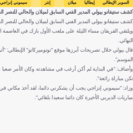
السوبر الإيطالي
إيطاليا
ميلان
إنتر
سيموني إنزاجي
كشف ستيفانو بيولي المدير الفني السابق لميلان والحالي للنصر ا
كشف ستيفانو بيولي المدير الفني السابق لميلان والحالي للنصر ال
ويلتقي الفريقان مساء الليلة على ملعب الأول بارك في العاصمة الس
النهائي.
قال بيولي خلال تصريحات أبرزها موقع "توتوميركاتو" الإيطالي: "أت
الموسم".
وأضاف: "في البداية لم أكن أرغب في مشاهدته وكان الأمر صعبا ب
تكن مباراة رائعة".
وزاد: "سيموني إنزاجي يجب أن يشكرني دائما، لقد أخذ مكاني في
مباريات الديربي الأخيرة كان دائما سعيدا بلقائي".