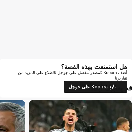
هل استمتعت بهذه القصة؟
أضف Kooora كمصدر مفضل على جوجل للاطلاع على المزيد من
تقاريرنا
قد يعجبك أيضاً
تابع Kooora على جوجل