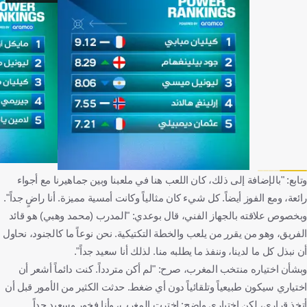
وتابع: "بالإضافة إلى ذلك، كان اللعب هنا في ملعبنا وبين جماهيرنا مع أجواء
رائعة، ومع الفوز أيضاً. كل شيء كان مثالياً وكانت أمسية مميزة. أنا راضٍ جداً".
وبخصوص علاقته بالجهاز الفني، قال بوعدي: "المدرب (محمد وهبي) هو قائد
الفريق، وهو من يقرر من يلعب والخطة التكتيكية. نحن نوعاً ما كالجنود، نحاول
أن نبذل كل ما لدينا، وننفذ ما يطلبه منا. لذلك أنا سعيد جداً".
وبشأن اختياره منتخب المغرب، صرح: "لم أكن متردداً. كنت دائماً أشعر أن
اختياري سيكون طبيعياً وتلقائياً دون أي ضغط. حدثت الكثير من الأمور قبل أن
أتخذ قراري، لكن اختياري واضح: اخترت المغرب، وأنا فخور وسعيد جداً