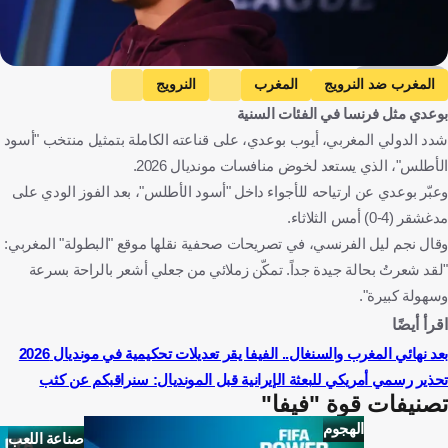
Getty Images
المغرب ضد النرويج
المغرب
النرويج
بوعدي مثل فرنسا في الفئات السنية
المباريات الودية
البرازيل ضد المغرب
البرازيل
شدد الدولي المغربي، أيوب بوعدي، على قناعته الكاملة بتمثيل منتخب "أسود
كأس العالم
المغرب ضد هايتي
هايتي
الأطلس"، الذي يستعد لخوض منافسات مونديال 2026.
إسكتلندا ضد المغرب
إسكتلندا
أيوب بوعدي
المغرب
وعبّر بوعدي عن ارتياحه للأجواء داخل "أسود الأطلس"، بعد الفوز الودي على
النرويج
الولايات المتحدة
البرازيل
هايتي
اسكتلندا
مدغشقر (4-0) أمس الثلاثاء.
وقال نجم ليل الفرنسي، في تصريحات صحفية نقلها موقع "البطولة" المغربي:
كرة قدم
"لقد شعرتُ بحالة جيدة جداً. تمكّن زملائي من جعلي أشعر بالراحة بسرعة
وسهولة كبيرة".
اقرأ أيضًا
بعد نهائي المغرب والسنغال.. الفيفا يقر تعديلات تحكيمية في مونديال 2026
تحذير رسمي أمريكي للبعثة الإيرانية قبل المونديال: سنراقبكم عن كثب
تصنيفات قوة "فيفا"
الهجوم
صناعة اللعب