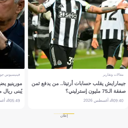
مقالات وتقارير
فينيسيوس جون
جيمارايش يقلب حسابات أرتيتا.. من يدفع ثمن
مورينيو يض
صفقة الـ75 مليون إسترليني؟
يُبنى ريال 
8 أغسطس 2026
8 أغسطس 2026
05:49
09:40
إعلان