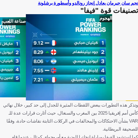
نجم سان جيرمان يعادل إنجاز رونالدو وأسطورة برشلونة
تصنيفات قوة "فيفا"
الهجوم
صناعة اللعب
وتذكر هذه التطورات ببعض اللقطات المثيرة للجدل إلى حد كبير، خلال نهائي
كأس أمم إفريقيا 2025 بين المغرب والسنغال، حيث أثارت قرارات عدة للـ
VAR بشأن الاحتكاكات والمخالفات في الركلات الثابتة نقاشات حادة، وفقًا
للصحيفة البريطانية.
كما استشهد الفيفا بمباراة إنجلترا الودية مع أوروجواي كمثال، عندما قام