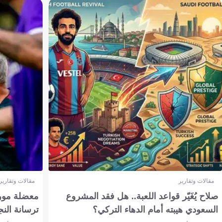
مقالات وتقارير
مقالات وتقارير
صلاح يُغَيّر قواعد اللعبة.. هل فقد المشروع
معضلة مورين
السعودي هيبته أمام الدهاء التركي؟
ترسانة النج