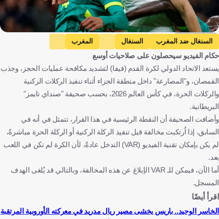
Getty Images
السنغال ضد المغرب
السنغال
المغرب
حكام الفيديو سيحصلون على صلاحيات أوسع
كأس أمم إفريقيا
المغرب ضد الإكوادور
الإكوادور
يستعد الاتحاد الدولي لكرة القدم (فيفا) لتشديد مكافحة عمليات الحجز، وجذب
المباريات الودية
المغرب ضد النرويج
النرويج
القمصان، و"المصارعة" داخل منطقة الجزاء أثناء تنفيذ الركلات الركنية
إسكتلندا ضد المغرب
إسكتلندا
كأس العالم
والركلات الحرة، في كأس العالم 2026، بحسب صحيفة "صنداي تايمز"
المغرب ضد هايتي
هايتي
البرازيل ضد المغرب
البريطانية.
وأضافت الصحيفة أن النقطة الرئيسية في هذا القرار، تتمثل في أنه في
البرازيل
الولايات المتحدة الأمريكية ضد السنغال
السابق، إذا اُرتكبت مخالفة قبل تنفيذ الركلة الركنية أو الركلة الحرة مباشرةً،
الولايات المتحدة الأمريكية
السنغال ضد العراق
العراق
لم يكن بإمكان تقنية الفيديو (VAR) التدخل عادةً، لأن الكرة لم تكن في اللعب
فرنسا ضد السنغال
فرنسا
النرويج ضد السنغال
السنغال
بعد.
المغرب
الإكوادور
النرويج
الولايات المتحدة
اسكتلندا
أما الآن، فيمكن للـ VAR الإبلاغ عن هذه المخالفة، وبالتالي قد يُلغى الهدف
هايتي
البرازيل
العراق
كندا
فرنسا
كرة قدم
المسجل.
اقرأ أيضًا
الخاسر الوحيد.. باريس يخشى مصير ريال مدريد في معركته الأوروبية المرتقبة