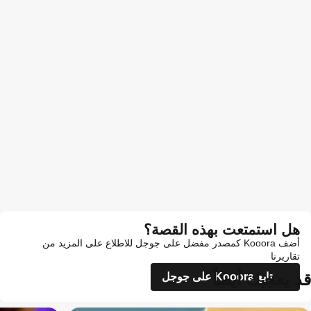
هل استمتعت بهذه القصة؟
أضف Kooora كمصدر مفضل على جوجل للاطلاع على المزيد من
تقاريرنا
قد يعجبك أيضاً
تابع Kooora على جوجل