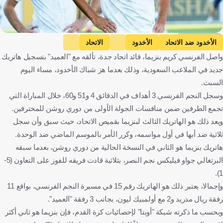
Getty Images
الأخدود ضد الاتحاد
الأخدود
الاتحاد
واصل الفرنسي كريم بنزيما، قائد اتحاد جدة، تألقه مع "العميد" بتسجيل هاتريك
دوري روشن السعودي
كريم بنزيما
كريستيانو رونالدو
جديد في الملاعب السعودية، وذلك بعدما هز شباك الأخدود، مساء اليوم
المملكة العربية السعودية
فرنسا
البرتغال
كرة قدم
السبت.
وسجل النجم الفرنسي 3 أهداف في الدقائق 4 و51 و60، خلال المباراة التي
تجمع الطرفين ضمن منافسات الجولة الأولى من دوري روشن للمحترفين.
ويعد ذلك هو الهاتريك الثالث لبنزيما بقميص الاتحاد، حيث سبق وأن سجل
ثلاثية ضد أبها في أول مواسمه، وكرر الأمر بالموسم الماضي ضد الوحدة.
هاتريك بنزيما هو الثاني في النسخة الحالية من دوري روشن، بعدما سبقه
البرتغالي جواو فيليكس نجم النصر، بثلاثية قادت فريقه للفوز على التعاون (5-
1).
وإجمالا، يعتبر ذلك هو الهاتريك رقم 15 في مسيرة النجم الفرنسي، بواقع 11
رفقة ريال مدريد و2 مع أولمبيك ليون، بجانب 3 رفقة "العميد".
وبحسب ما ذكرته شبكة "أوبتا" لإحصائيات كرة القدم، فإن بنزيما هو ثاني أكثر