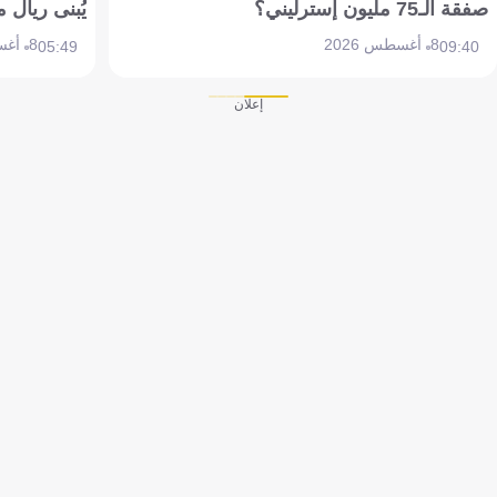
صفقة الـ75 مليون إسترليني؟
يُبنى ريال 
8 أغسطس 2026
8 أغسطس 2026
05:49
09:40
إعلان