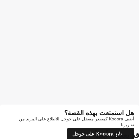
هل استمتعت بهذه القصة؟
أضف Kooora كمصدر مفضل على جوجل للاطلاع على المزيد من
تقاريرنا
قد يعجبك أيضاً
تابع Kooora على جوجل