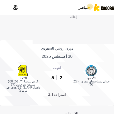
مباشر
إعلان
دوري روشن السعودي
30 أغسطس 2025
انتهت
5
2
الأخدود
الاتحاد
خوان سيباستيان بيدروزا (27',
كريم بنزيما (4', 51', 60')
57')
ستيفن بيرجوين (7')
S. Al-Rubaie (29' هدف في
مرماه)
استراحة
1-3