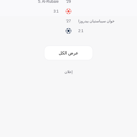
S. Al-Rubaie
29'
1:3
خوان سيباستيان بيدروزا
27'
1:2
عرض الكل
إعلان