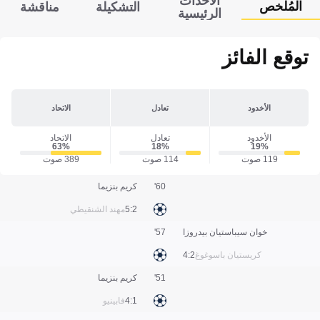
الأحداث
المُلخص
التشكيلة
مناقشة
الرئيسية
توقع الفائز
الأخدود
تعادل
الاتحاد
الأخدود
تعادل
الاتحاد
63‎%‎
18‎%‎
19‎%‎
119 صوت
114 صوت
389 صوت
60'
كريم بنزيما
2:5
مهند الشنقيطي
خوان سيباستيان بيدروزا
57'
كريستيان باسوغوغ
2:4
51'
كريم بنزيما
1:4
فابينيو