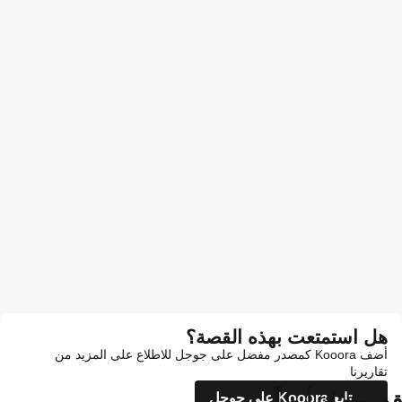
هل استمتعت بهذه القصة؟
أضف Kooora كمصدر مفضل على جوجل للاطلاع على المزيد من
تقاريرنا
قد يعجبك أيضاً
تابع Kooora على جوجل