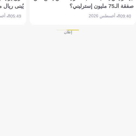
صفقة الـ75 مليون إسترليني؟
يُبنى ريال 
8 أغسطس 2026
8 أغسطس 2026
05:49
09:40
إعلان