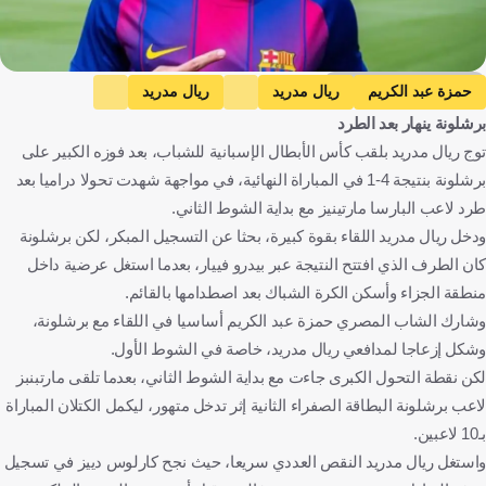
https://www.sport.es/es/
حمزة عبد الكريم
ريال مدريد
ريال مدريد
برشلونة ينهار بعد الطرد
برشلونة
مصر
إسبانيا
كرة قدم
توج ريال مدريد بلقب كأس الأبطال الإسبانية للشباب، بعد فوزه الكبير على
برشلونة بنتيجة 4-1 في المباراة النهائية، في مواجهة شهدت تحولا دراميا بعد
طرد لاعب البارسا مارتينيز مع بداية الشوط الثاني.
ودخل ريال مدريد اللقاء بقوة كبيرة، بحثا عن التسجيل المبكر، لكن برشلونة
كان الطرف الذي افتتح النتيجة عبر بيدرو فييار، بعدما استغل عرضية داخل
منطقة الجزاء وأسكن الكرة الشباك بعد اصطدامها بالقائم.
وشارك الشاب المصري حمزة عبد الكريم أساسيا في اللقاء مع برشلونة،
وشكل إزعاجا لمدافعي ريال مدريد، خاصة في الشوط الأول.
لكن نقطة التحول الكبرى جاءت مع بداية الشوط الثاني، بعدما تلقى مارتبنبز
لاعب برشلونة البطاقة الصفراء الثانية إثر تدخل متهور، ليكمل الكتلان المباراة
بـ10 لاعبين.
واستغل ريال مدريد النقص العددي سريعا، حيث نجح كارلوس دييز في تسجيل