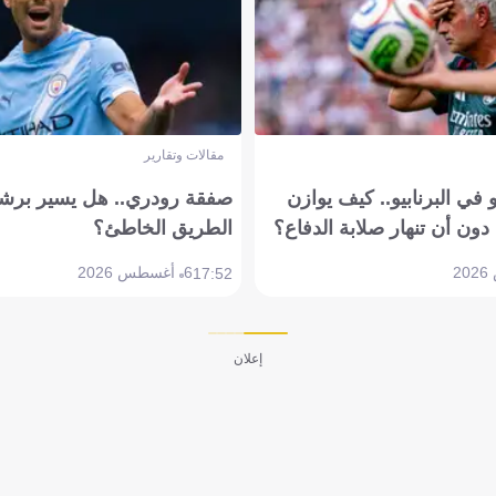
مقالات وتقارير
في البرنابيو.. كيف يوازن
صفقة رودري.. هل يسير برشل
دون أن تنهار صلابة الدفاع؟
الطريق الخاطئ؟
6 أغسطس 2026
17:52
إعلان