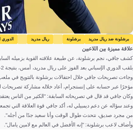
Getty Images
برشلونة ضد ريال مدريد
برشلونة
ريال مدريد
الدوري ا
علاقة مميزة بين اللاعبين
كشف جافي، نجم برشلونة، عن طبيعة علاقته القوية بزميله الساب
بلقب الدوري الإسباني بعد الفوز على ريال مدريد، أمس، بنتيجة 2-0.
وجاءت تصريحات جافي خلال احتفالات برشلونة بالتتويج في ملع
مؤخرًا عبر حسابه على إنستجرام، أعاد خلاله مشاركة تصريحات لج
وكان جافي قد قال في تصريحاته السابقة: "الكثير من الناس يعتقد
وعند سؤاله عن دعم ديمبيلي له، أكد جافي قوة العلاقة التي تجمعه
من مجرد صديق، نتحدث طوال الوقت وأنا سعيد جدًا من أجله".
وأضاف لاعب برشلونة: "إنه الأفضل في العالم مع لامين يامال".