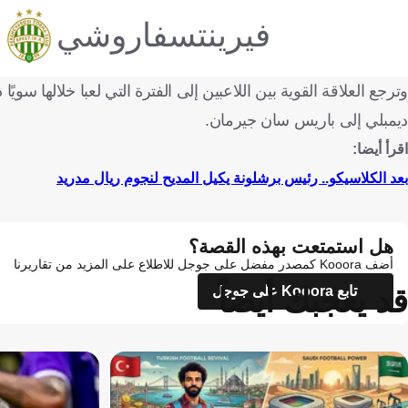
فيرينتسفاروشي
ديمبلي إلى باريس سان جيرمان.
اقرأ أيضا:
بعد الكلاسيكو.. رئيس برشلونة يكيل المديح لنجوم ريال مدريد
هل استمتعت بهذه القصة؟
أضف Kooora كمصدر مفضل على جوجل للاطلاع على المزيد من تقاريرنا
قد يعجبك أيضاً
تابع Kooora على جوجل