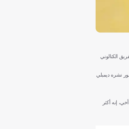
يق الكتالوني
ور نشره ديمبلي
خي، إنه أكثر