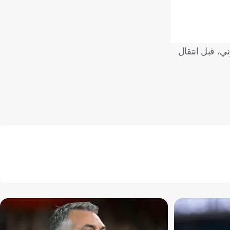
ائي 59 مباراة بقميص الفريق الكتالوني، قبل انتقال