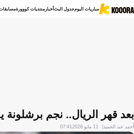
مباريات اليوم
جدول البث
أخبار
منتديات كووورة
مسابقات
بعد قهر الريال.. نجم برشلونة 
أحمد عبد الحميد
11 مايو 2026
07:41