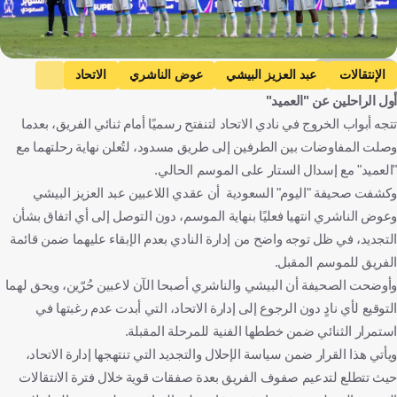
Getty Images
الإنتقالات
عبد العزيز البيشي
عوض الناشري
الاتحاد
أول الراحلين عن "العميد"
المملكة العربية السعودية
كرة قدم
تتجه أبواب الخروج في نادي الاتحاد لتنفتح رسميًا أمام ثنائي الفريق، بعدما
وصلت المفاوضات بين الطرفين إلى طريق مسدود، لتُعلن نهاية رحلتهما مع
"العميد" مع إسدال الستار على الموسم الحالي.
وكشفت صحيفة "اليوم" السعودية أن عقدي اللاعبين عبد العزيز البيشي
وعوض الناشري انتهيا فعليًا بنهاية الموسم، دون التوصل إلى أي اتفاق بشأن
التجديد، في ظل توجه واضح من إدارة النادي بعدم الإبقاء عليهما ضمن قائمة
الفريق للموسم المقبل.
وأوضحت الصحيفة أن البيشي والناشري أصبحا الآن لاعبين حُرّين، ويحق لهما
التوقيع لأي نادٍ دون الرجوع إلى إدارة الاتحاد، التي أبدت عدم رغبتها في
استمرار الثنائي ضمن خططها الفنية للمرحلة المقبلة.
ويأتي هذا القرار ضمن سياسة الإحلال والتجديد التي تنتهجها إدارة الاتحاد،
حيث تتطلع لتدعيم صفوف الفريق بعدة صفقات قوية خلال فترة الانتقالات