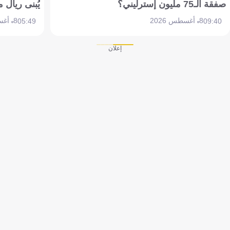
صفقة الـ75 مليون إسترليني؟
يُبنى ريال 
8 أغسطس 2026
8 أغسطس 2026
05:49
09:40
إعلان