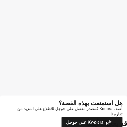
هل استمتعت بهذه القصة؟
أضف Kooora كمصدر مفضل على جوجل للاطلاع على المزيد من
تقاريرنا
قد يعجبك أيضاً
تابع Kooora على جوجل