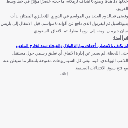
خلالها 17 هدفًا وصنع 6 أهداف لزملائه، ما جعله عنصرًا مؤثرًا في خط وسط
الفريق.
وقضى فينالدوم العديد من المواسم في الدوري الإنجليزي الممتاز، بدأت
بنيوكاسيل ثم ليفربول الذي دافع عن ألوانه 6 مواسم، قبل الانتقال إلى باريس
سان جيرمان، ومنه إلى روما معارا، ثم الاتفاق السعودي.
اقرأ أيضا:
لم يكتف بالانتصار.. أحداث مباراة الهلال والفيحاء تمتد لخارج الملعب
حتى اللحظة، لم يصدر عن إدارة الاتفاق أي تعليق رسمي حول مستقبل
اللاعب الهولندي، فيما تبقى كل السيناريوهات مفتوحة بانتظار ما سيعلن عنه
مع فتح سوق الانتقالات الصيفية.
إعلان