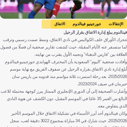
Getty Images
الإنتقالات
جورجينيو فينالدوم
الاتفاق
فينالدوم يبلغ إدارة الاتفاق بقرار الرحيل
الدوري الإنجليزي الممتاز
هولندا
إنجلترا
كرة قدم
تتحرك الأوراق خلف الكواليس في نادي الاتفاق، وسط صمت رسمي وترقب
لما ستسفر عنه الأيام المقبلة، حيث كشفت تقارير صحفية أن فصلًا من فصول
العلاقة بين "فارس الدهناء" ونجمه الأول يقترب من نهايته.
وأفادت صحفية "اليوم" السعودية بأن المحترف الهولندي جورجينيو فينالدوم
أبلغ إدارة نادي الاتفاق بقراره الرحيل عن صفوف الفريق مع نهاية موسم
2025/2026، بعد رحلة استمرت ثلاثة مواسم منذ قدومه من باريس سان
جيرمان في صيف 2023/2024.
وأشارت الصحيفة إلى أن الدوري الإنجليزي الممتاز يبرز كوجهة محتملة للاعب
البالغ من العمر 35 عامًا في الموسم المقبل، دون الكشف عن هوية النادي
الذي يتفاوض معه.
وكان فينالدوم أحد أبرز الأسماء في تشكيلة الاتفاق خلال الموسم الأخير
2025/2026، حيث شارك في 34 مباراة بمجموع 3022 دقيقة لعب، سجل