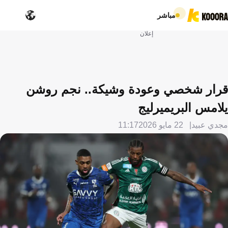
مباشر
إعلان
قرار شخصي وعودة وشيكة.. نجم روشن
يلامس البريميرليج
مجدي عبيد
22 مايو 2026
11:17