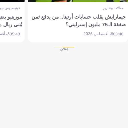
مقالات وتقارير
فينيسيوس جون
جيمارايش يقلب حسابات أرتيتا.. من يدفع ثمن
مورينيو يض
صفقة الـ75 مليون إسترليني؟
يُبنى ريال 
8 أغسطس 2026
8 أغسطس 2026
05:49
09:40
إعلان