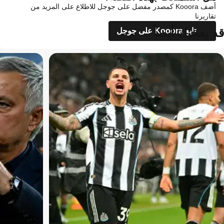
أضف Kooora كمصدر مفضل على جوجل للاطلاع على المزيد من
تقاريرنا
قد يعجبك أيضاً
تابع Kooora على جوجل