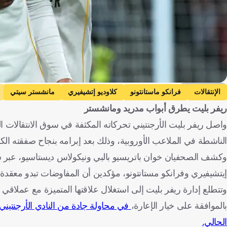
Getty Images
الإنتقالات
فرانكو ماستانتونو
كلاوديو إتشيفيري
مانشستر سيتي
ريفر بليت يطرق أبواب مدريد ومانشستر
الدوري الإسباني
الدوري الإنجليزي الممتاز
الأرجنتين
إنجلترا
إس
واصل ريفر بليت الأرجنتيني تحركاته المكثفة في سوق الانتقالات ا
الناشطة في الملاعب الأوروبية، وذلك بعد إبرامه بنجاح صفقته الكب
إيتشيفيري وفرانكو مستانتونو، مؤكدين أن المفاوضات تبدو معقدة لل
وتتطلع إدارة ريفر بليت إلى استغلال علاقتها المتميزة مع عملاقي 
بالموافقة على خيار الإعارة،
في محاولة جادة من النادي الأرجنتيني 
الحالي.