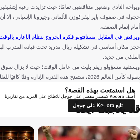
ويواجه النادي وضعين متناقضين تمامًا؛ حيث تزايدت رغبة إيتشيفي
خجولة في صفوف باير ليفركوزن الألماني وجيرونا الإسباني، إلا أن 
أمام إتمام الصفقة.
ويرفض في المقابل مستانتونو فكرة الخروج بنظام الإعارة بالوقت
حجز مكان أساسي في تشكيلة ريال مدريد تحت قيادة المدرب البرت
الملكي من جديد.
ويستفيد مسؤولو ريفر بليت من عامل الوقت؛ حيث لا يزال سوق الان
بطولة كأس العالم 2026، ستمنح هذه الفترة الإدارة وقتًا كافيًا للتفاوض ومحاولة حسم صفقات قوية لتدعيم صفوف الفريق.
هل استمتعت بهذه القصة؟
أضف Kooora كمصدر مفضل على جوجل للاطلاع على المزيد من تقاريرنا
قد يعجبك أيضاً
تابع Kooora على جوجل