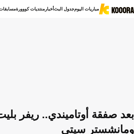
مباريات اليوم
جدول البث
أخبار
منتديات كووورة
مسابقات
بعد صفقة أوتاميندي.. ريفر بلي
ومانشستر سيتي