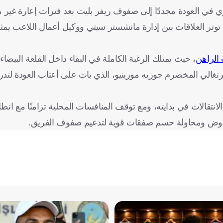
ري في العودة مجددًا إلى صفوف ريفر بليت بعد فترات إعارة غير م
توتر العلاقات بين إدارة مانشستر سيتي ووكيل أعمال اللاعب يمثل 
 الراهن
، حيث يمتلك الرغبة الكاملة في البقاء داخل القلعة البيضا
غالي المخضرم جوزيه مورينيو، الذي بات على أعتاب العودة لتدر
تقالات في بدايته، ومع توقف المنافسات المحلية تزامنًا مع انط