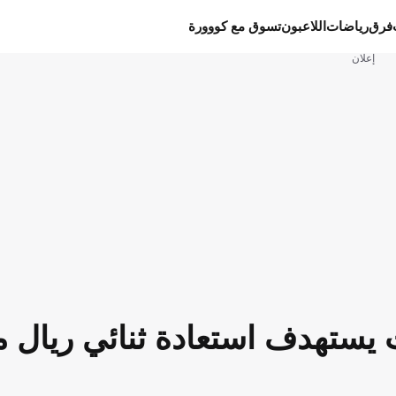
فرق
رياضات
اللاعبون
تسوق مع كووورة
إعلان
ت يستهدف استعادة ثنائي ريال م