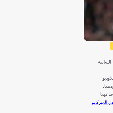
 السابقة
نائي كلاوديو
دهما.
قناعهما
ل الميركاتو