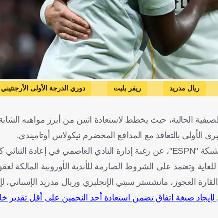
ريال مدريد
ريفر بليت
دوري الدرجة الأولى الأرجنتيني
بانيا
كرة قدم
لصيفية الحالية، حيث يخطط لاستعادة اثنين من أبرز مواهبه الشابة
رى الأولى بالتعاقد مع المدافع المخضرم نيكولاس أوتاميندي.
وكشف الصحفيان خوان باتريسيو بالبي ونيكولاس ديستاسيو، عبر شبكة "ESPN"، عن رغبة إدارة النادي العاصمي في إعادة الث
غاية وتعتمد على الشروط الصارمة للأندية الأوروبية المالكة لعقو
القارة العجوز، مانشستر سيتي الإنجليزي وريال مدريد الإسباني، لإ
لإيجاد صيغة اتفاق تضمن استعادة أحد النجمين على أقل تقدير خلا