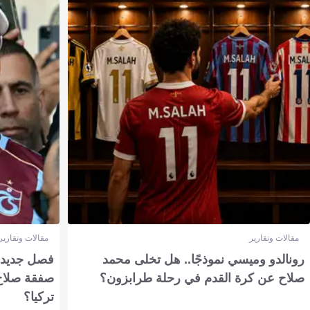
مقالات وتقارير
مقالات وتقارير
رونالدو وميسي نموذجًا.. هل تخلى محمد
فصل جديد بم
صلاح عن كرة القدم في رحلة طرابزون؟
صفقة صلاح
تركيا؟