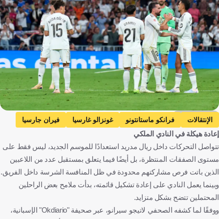
Getty Images
الإنتقالات
فرانكو ماستانتونو
غونزالو غارسيا
فيران جارسيا
إعادة هيكلة في النادي الملكي
الدوري الإسباني
الأرجنتين
إسبانيا
كرة قدم
تتواصل التحركات داخل ريال مدريد استعدادًا للموسم الجديد، ليس فقط على
مستوى الصفقات المنتظرة، بل أيضًا فيما يتعلق بمستقبل عدد من اللاعبين
الذين باتت فرص مشاركتهم محدودة في ظل المنافسة الشرسة داخل الفريق.
وبينما يعمل النادي على إعادة تشكيل قائمته، بدأت ملامح بعض الراحلين
المحتملين تتضح بشكل متزايد.
ووفقًا لما كشفه الصحفي لاتيجو سيرانو، عبر صحيفة "Okdiario" الإسبانية،