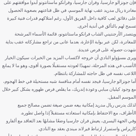
فإن جونزالو جارسيا، وفران جارسيا، وفرانكو ماستانتونو أبدوا موافقتهم على
مغادرة ريال مدريد عقب نهاية الموسم، في ظل قناعتهم بصعوبة الحصول
على دقائق لعب كافية داخل الفريق الأول، رغم امتلاكهم قدرات فنية كبيرة
تسمح لهم بالتألق في أندية أخرى.
ويتصدر الأرجنتيني الشاب فرانكو ماستانتونو، قائمة الأسماء المرشحة
للمغادرة، لكن عبر بوابة الإعارة، بعدما عانى من تراجع مشاركاته عقب بداية
شهدت حصوله على فرص عديدة.
ويرى مسؤولو النادي أن خروجه لاكتساب المزيد من الخبرات سيكون الخيار
الأنسب في هذه المرحلة، تمهيدًا لعودته مستقبلًا بصورة أقوى، وهو ما لا يمانع
اللاعب نفسه في ظل حاجته للمشاركة بانتظام.
أما جونزالو جارسيا، فيجد نفسه أمام منافسة شبه مستحيلة في خط الهجوم،
مع وجود كيليان مبابي وعودة إندريك، ما يقلص فرص ظهوره بشكل كبير خلال
الموسم المقبل.
لذلك يدرس ريال مدريد إمكانية بيعه ضمن صيغة تضمن مصالح جميع
الأطراف، مع الاحتفاظ بإمكانية استعادته مستقبلاً إذا واصل تطوره.
وفي الجهة اليسرى، يعيش فران جارسيا وضعًا مشابهًا بعد التعاقد مع ألفارو
كاريراس واستمرار ارتباط فيرلاند ميندي بعقد مع النادي.