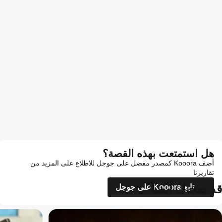
هل استمتعت بهذه القصة؟
أضف Kooora كمصدر مفضل على جوجل للاطلاع على المزيد من
تقاريرنا
قد يعجبك أيضاً
تابع Kooora على جوجل