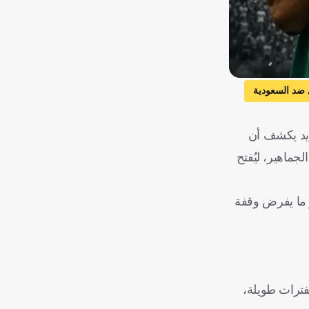
ضد السعودية
 جرس إنذار جديد يكشف أن
جماهير، ليُفتح
و ما يفرض وقفة
لفترات طويلة،