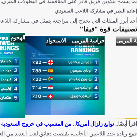
بما يسمح بتكوين فريق قادر على المنافسة في البطولات الكبرى.
إعادة النظر في مشاركة اللاعب السعودي
أحد أبرز الملفات التي تحتاج إلى مراجعة يتمثل في مشاركة اللاعب
تصنيفات قوة "فيفا"
الهجوم
ة المرمى
حراسة المرمى – الاستحواذ
اقرأ أيضًا..
توابع زلزال أمريكا.. من المتسبب في خروج السعودية 
فمع زيادة عدد اللاعبين الأجانب، تقلصت دقائق لعب العديد من ا