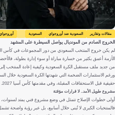
kooora
مقالات وتقارير
السعودية ضد أوروجواي
السعودية
أوروجواي
الخروج الصادم من المونديال يواصل السيطرة على المشهد
كاب فيردي
المملكة العربية السعودية
أورغواي
الولايات المت
الأزمة أعمق بكثير من خسارة مباراة أو سوء إدارة بطولة، فالأخضر 
من جديد ملف مستقبل الكرة السعودية وكيفية إعادة المنتخب إلى
ورغم الاستثمارات الضخمة التي شهدتها الكرة السعودية خلال السن
حقيقية قبل الاستحقاقات المقبلة، وفي مقدمتها كأس آسيا 2027.
مشروع طويل الأمد.. لا قرارات مؤقتة
أولى خطوات الإصلاح تتمثل في وضع مشروع فني يمتد لسنوات، بعيدً
فالمنتخبات الكبرى لا تُبنى خلال أسابيع، بل عبر رؤية واضحة تشمل 