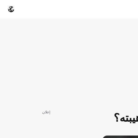
إعلان
يبته؟