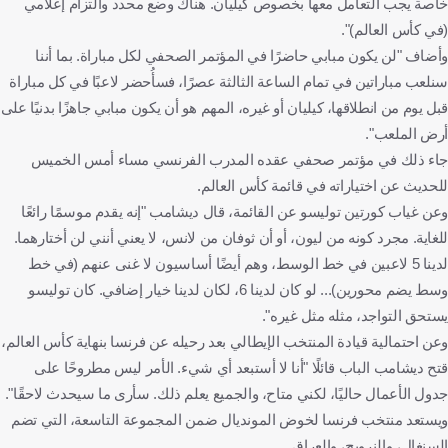
خاصة يجب التعامل معها بخصوص كيليان. هناك وضع محدد والتزام إعلامي
(في كأس العالم)".
وأضاف "لن يكون مبابي حاضرًا في المؤتمر الصحفي لكل مباراة. بما أننا
سنلعب مباراتين في تمام الساعة الثالثة عصرًا، فسأُحضر لاعبًا في كل مباراة
قبل يوم من انطلاقها، كيليان أو غيره، المهم هو أن يكون مبابي جاهزًا بدنيًا على
أرض الملعب".
جاء ذلك في مؤتمر صحفي عقده المدرب الفرنسي مساء أمس الخميس
للحديث عن اختياراته في قائمة كأس العالم.
وعن غياب كورتين توليسو عن القائمة، قال ديشامب "إنه يقدم موسمًا رائعًا
للغاية. مجرد كونه من ليون، أو أن ثوفان من لانس، لا يعني أنني لن أختارهما.
لدينا 5 لاعبين في خط الوسط، وهم أيضًا أساسيون لا غنى عنهم (في خط
وسط يضم محورين)... لو كان لدينا 6، لكان لدينا خيار إضافي. كان توليسو
يستحق التواجد، مثله مثل غيره".
وعن احتمالية قيادة المنتخب الإيطالي بعد رحيله عن فرنسا بنهاية كأس العالم،
قتح ديشامب الباب قائلًا "أنا لا أستبعد أي شيء. الأمر ليس مطروحًا على
جدول الأعمال حاليًا، لكني متاح، والجميع يعلم ذلك. سأرى ما سيحدث لاحقًا".
ويستعد منتخب فرنسا لخوض المونديال ضمن المجموعة التاسعة، التي تضم
السنغال، والنرويج، والعراق.