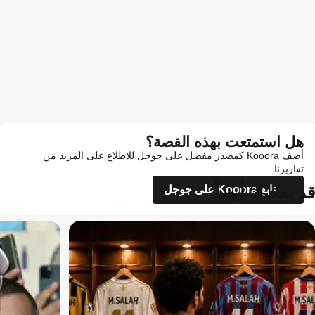
هل استمتعت بهذه القصة؟
أضف Kooora كمصدر مفضل على جوجل للاطلاع على المزيد من
تقاريرنا
قد يعجبك أيضاً
تابع Kooora على جوجل