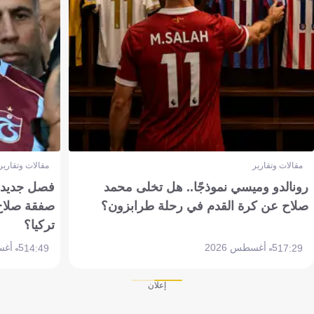
مقالات وتقارير
مقالات وتقارير
رونالدو وميسي نموذجًا.. هل تخلى محمد
فصل جديد بم
صلاح عن كرة القدم في رحلة طرابزون؟
صفقة صلاح
تركيا؟
5 أغسطس 2026
5 أغسطس 2026
14:49
17:29
إعلان