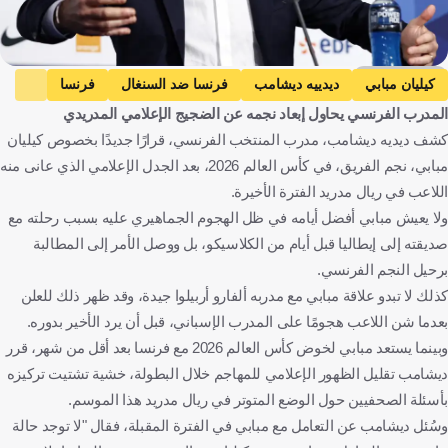
Getty Images
كيليان مبابي
ديدييه ديشامب
فرنسا ضد السنغال
فرنسا
المدرب الفرنسي يحاول إبعاد نجمه عن الضجيج الإعلامي المدريدي
السنغال
كأس العالم
ريال مدريد ضد ريال أوفييدو
كشف ديديه ديشامب، مدرب المنتخب الفرنسي، قرارًا جديدًا بخصوص كيليان
ريال مدريد
ريال أوفييدو
الدوري الإسباني
فرنسا
مبابي، نجم الفريق، في كأس العالم 2026، بعد الجدل الإعلامي الذي عانى منه
السنغال
الولايات المتحدة
إسبانيا
كرة قدم
اللاعب في ريال مدريد الفترة الأخيرة.
ولا يعيش مبابي أفضل أيامه في ظل الهجوم الجماهيري عليه بسبب رحلته مع
صديقته إلى إيطاليا قبل أيام من الكلاسيكو، بل ووصل الأمر إلى المطالبة
برحيل النجم الفرنسي.
كذلك لا تبدو علاقة مبابي مع مدربه ألفارو أربيلوا جيدة، وقد ظهر ذلك للعلن
بعدما شن اللاعب هجومًا على المدرب الإسباني، قبل أن يرد الأخير بدوره.
وبينما يستعد مبابي لخوض كأس العالم 2026 مع فرنسا بعد أقل من شهر، قرر
ديشامب تقليل الظهور الإعلامي للمهاجم خلال البطولة، خشية تشتيت تركيزه
بأسئلة الصحفيين حول الوضع المتوتر في ريال مدريد هذا الموسم.
وسُئل ديشامب عن التعامل مع مبابي في الفترة المقبلة، فقال "لا توجد حالة